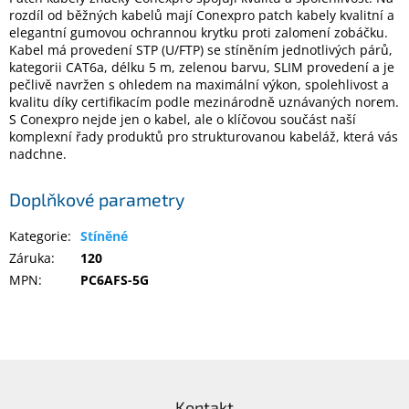
rozdíl od běžných kabelů mají Conexpro patch kabely kvalitní a
elegantní gumovou ochrannou krytku proti zalomení zobáčku.
Elektronika
Kabel má provedení STP (U/FTP) se stíněním jednotlivých párů,
kategorii CAT6a, délku 5 m, zelenou barvu, SLIM provedení a je
pečlivě navržen s ohledem na maximální výkon, spolehlivost a
Domácnost
kvalitu díky certifikacím podle mezinárodně uznávaných norem.
S Conexpro nejde jen o kabel, ale o klíčovou součást naší
komplexní řady produktů pro strukturovanou kabeláž, která vás
%
nadchne.
Black
Friday
Doplňkové parametry
VÝPRODEJ
Kategorie
:
Stíněné
Záruka
:
120
Akční
MPN
:
PC6AFS-5G
zboží
TONERY
A
CARTRIDGE
OEM
Z
á
Sestavy
Kontakt
počítačů