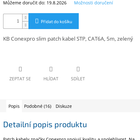
Můžeme doručit do:
19.8.2026
Možnosti doručení
www.inpraise.cz
Gaming
Přidat do košíku
Telefony
a
KB Conexpro slim patch kabel STP, CAT6A, 5m, zelený
tablety
Cyklo
a
sport
ZEPTAT SE
HLÍDAT
SDÍLET
Dílna
a
zahrada
Popis
Podobné (16)
Diskuze
Velké
spotřebiče
Detailní popis produktu
Počítače
a
Patch kabely značky Conexpro spojují kvalitu a spolehlivost. Na
notebooky