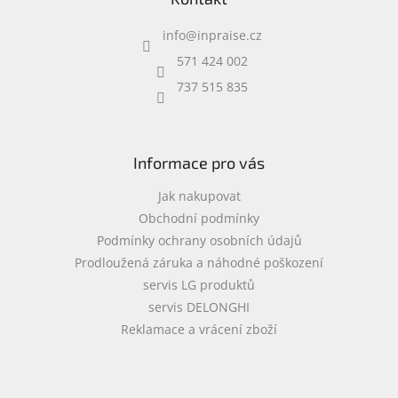
p
Inpraise
a
info
@
inpraise.cz
t
Kamerové
í
systémy
571 424 002
MILESIGHT
737 515 835
Doprodej
Přihlášení
Informace pro vás
Jak nakupovat
Obchodní podmínky
Podmínky ochrany osobních údajů
Prodloužená záruka a náhodné poškození
servis LG produktů
servis DELONGHI
Reklamace a vrácení zboží