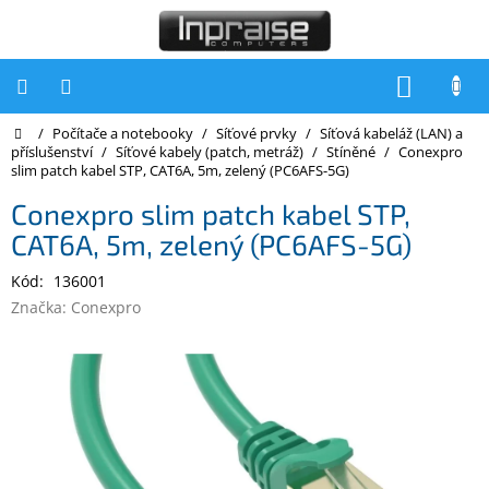
Přejít
na
obsah
NÁKUP
KOŠÍK
Domů
/
Počítače a notebooky
/
Síťové prvky
/
Síťová kabeláž (LAN) a
Počítače
příslušenství
/
Síťové kabely (patch, metráž)
/
Stíněné
/
Conexpro
slim patch kabel STP, CAT6A, 5m, zelený (PC6AFS-5G)
Počítače
Inpraise
Conexpro slim patch kabel STP,
CAT6A, 5m, zelený (PC6AFS-5G)
Notebooky
Kód:
136001
Tiskárny
Značka:
Conexpro
Monitory
Akce
a
slevy
Oblíbené
Kontakty