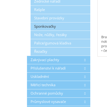
Zednické nářadí
Rašple
Stavební provázky
Sponkovačky
Nože, nůžky, řezáky
Bra
not
Palice/gumová kladiva
pro
• č
Řezačky
vod
pol
Zakrývací plachty
na 
Příslušenství k nářadí
kap
0,3
Uskladnění
Měřicí technika
Ochranné pomůcky
Průmyslové vysavače