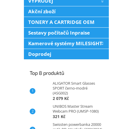
VÝPRODEJ
Akční zboží
TONERY A CARTRIDGE OEM
Sestavy počítačů Inpraise
Kamerové systémy MILESIGHT
Doprodej
Top 8 produktů
ALIGATOR Smart Glasses
SPORT černo-modré
(ASG002)
2 079 Kč
UNIBOS Master Stream
Webcam PRO (UMSP-1080)
321 Kč
Swissten powerbanka 20000