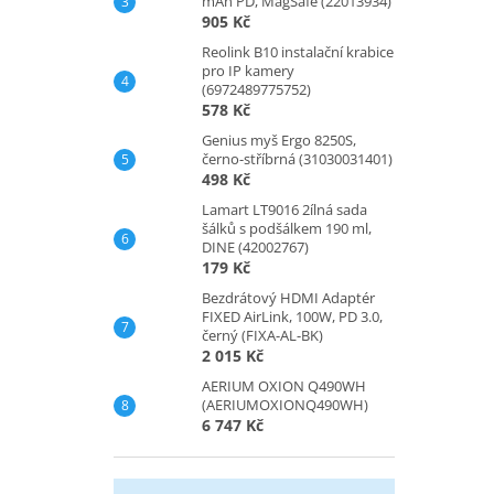
mAh PD, MagSafe (22013934)
905 Kč
Reolink B10 instalační krabice
pro IP kamery
(6972489775752)
578 Kč
Genius myš Ergo 8250S,
černo-stříbrná (31030031401)
498 Kč
Lamart LT9016 2ílná sada
šálků s podšálkem 190 ml,
DINE (42002767)
179 Kč
Bezdrátový HDMI Adaptér
FIXED AirLink, 100W, PD 3.0,
černý (FIXA-AL-BK)
2 015 Kč
AERIUM OXION Q490WH
(AERIUMOXIONQ490WH)
6 747 Kč