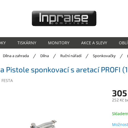
OKY
TISKÁRNY
MONITORY
AKCE A SLEVY
OBL
ů
Dílna a zahrada
Dílna
Ruční nářadí
Sponkovačky
a Pistole sponkovací s aretací PROFI (
:
FESTA
305
252 Kč b
Měrná
cena:
Sklade
Možnost