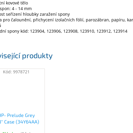
tní kovové tělo
 spon: 4 - 14 mm
st seřízení hloubky zaražení spony
a pro čalounění, přichycení izolačních fólií, parozábran, papíru, ka
ů
dní spony kód: 123904, 123906, 123908, 123910, 123912, 123914
isející produkty
Kód:
9978721
HP- Prelude Grey
.3" Case (34Y64AA)
(34Y64AA)