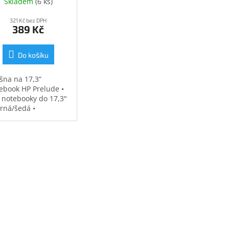
Skladem
(
6 ks
)
321 Kč bez DPH
389 Kč
Do košíku
šna na 17,3”
ebook HP Prelude •
 notebooky do 17,3"
erná/šedá •
ěodolná •
strovaná přihrádka
notebook • speciální
sy na příslušenství •
7 kg