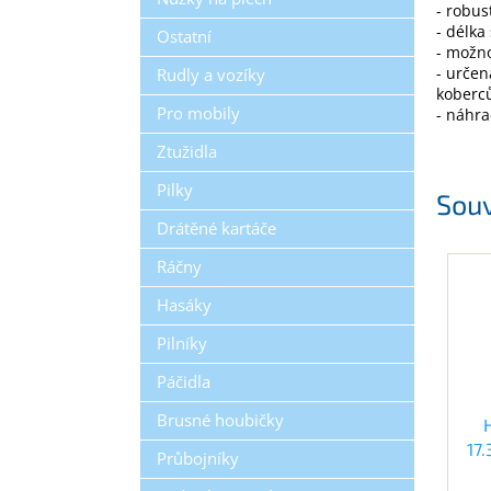
- robus
- délka
Ostatní
- možno
- určen
Rudly a vozíky
koberc
Pro mobily
- náhra
Ztužidla
Pilky
Souv
Drátěné kartáče
Ráčny
Hasáky
Pilníky
Páčidla
Brusné houbičky
17
Průbojníky