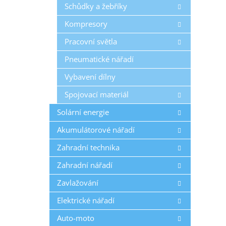
Schůdky a žebříky
Kompresory
Pracovní světla
Pneumatické nářadí
Vybavení dílny
Spojovací materiál
Solární energie
Akumulátorové nářadí
Zahradní technika
Zahradní nářadí
Zavlažování
Elektrické nářadí
Auto-moto