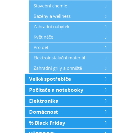
Stavební chemie
Bazény a wellness
Zahradní nábytek
Květináče
Pro děti
Elektroinstalační materiál
Zahradní grily a ohniště
Velké spotřebiče
Počítače a notebooky
Elektronika
Domácnost
% Black Friday