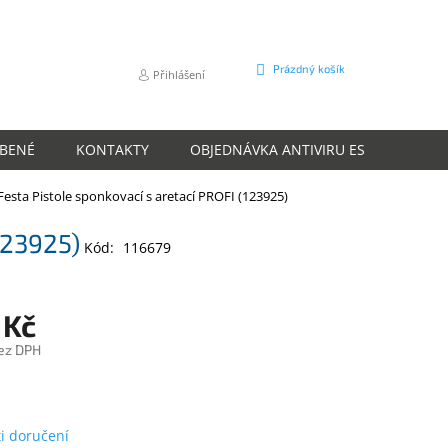
NÁKUPNÍ
Prázdný košík
Přihlášení
KOŠÍK
ÍBENÉ
KONTAKTY
OBJEDNÁVKA ANTIVIRU ESET
O N
Festa Pistole sponkovací s aretací PROFI (123925)
123925)
Kód:
116679
 Kč
ez DPH
m
i doručení