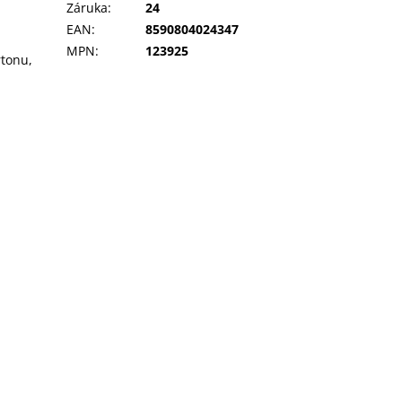
Záruka
:
24
EAN
:
8590804024347
MPN
:
123925
rtonu,