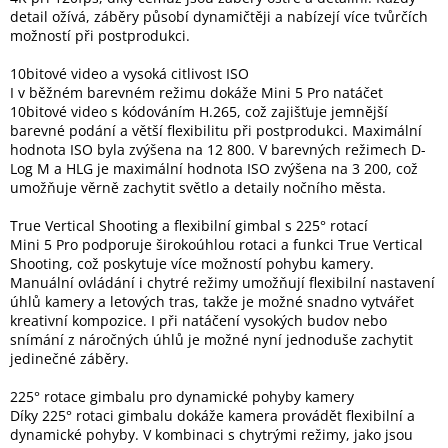
detail ožívá, záběry působí dynamičtěji a nabízejí více tvůrčích
možností při postprodukci.
10bitové video a vysoká citlivost ISO
I v běžném barevném režimu dokáže Mini 5 Pro natáčet
10bitové video s kódováním H.265, což zajišťuje jemnější
barevné podání a větší flexibilitu při postprodukci. Maximální
hodnota ISO byla zvýšena na 12 800. V barevných režimech D-
Log M a HLG je maximální hodnota ISO zvýšena na 3 200, což
umožňuje věrně zachytit světlo a detaily nočního města.
True Vertical Shooting a flexibilní gimbal s 225° rotací
Mini 5 Pro podporuje širokoúhlou rotaci a funkci True Vertical
Shooting, což poskytuje více možností pohybu kamery.
Manuální ovládání i chytré režimy umožňují flexibilní nastavení
úhlů kamery a letových tras, takže je možné snadno vytvářet
kreativní kompozice. I při natáčení vysokých budov nebo
snímání z náročných úhlů je možné nyní jednoduše zachytit
jedinečné záběry.
225° rotace gimbalu pro dynamické pohyby kamery
Díky 225° rotaci gimbalu dokáže kamera provádět flexibilní a
dynamické pohyby. V kombinaci s chytrými režimy, jako jsou