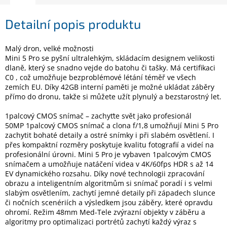
Detailní popis produktu
Elektronika
Malý dron, velké možnosti
Domácnost
Mini 5 Pro se pyšní ultralehkým, skládacím designem velikosti
dlaně, který se snadno vejde do batohu či tašky. Má certifikaci
C0 , což umožňuje bezproblémové létání téměř ve všech
%
zemích EU. Díky 42GB interní paměti je možné ukládat záběry
Black
Friday
přímo do dronu, takže si můžete užít plynulý a bezstarostný let.
1palcový CMOS snímač – zachyťte svět jako profesionál
VÝPRODEJ
50MP 1palcový CMOS snímač a clona f/1,8 umožňují Mini 5 Pro
zachytit bohaté detaily a ostré snímky i při slabém osvětlení. I
přes kompaktní rozměry poskytuje kvalitu fotografií a videí na
Akční
profesionální úrovni. Mini 5 Pro je vybaven 1palcovým CMOS
zboží
snímačem a umožňuje natáčení videa v 4K/60fps HDR s až 14
EV dynamického rozsahu. Díky nové technologii zpracování
TONERY
obrazu a inteligentním algoritmům si snímač poradí i s velmi
A
CARTRIDGE
slabým osvětlením, zachytí jemné detaily při západech slunce
OEM
či nočních scenériích a výsledkem jsou záběry, které opravdu
ohromí. Režim 48mm Med-Tele zvýrazní objekty v záběru a
Sestavy
algoritmy pro optimalizaci portrétů zachytí každý výraz s
počítačů