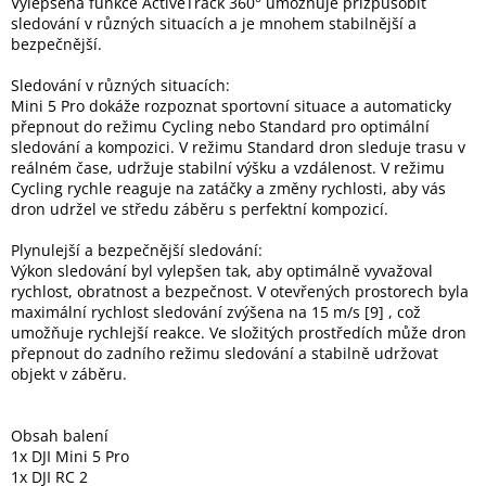
Vylepšená funkce ActiveTrack 360° umožňuje přizpůsobit
sledování v různých situacích a je mnohem stabilnější a
bezpečnější.
Sledování v různých situacích:
Mini 5 Pro dokáže rozpoznat sportovní situace a automaticky
přepnout do režimu Cycling nebo Standard pro optimální
sledování a kompozici. V režimu Standard dron sleduje trasu v
reálném čase, udržuje stabilní výšku a vzdálenost. V režimu
Cycling rychle reaguje na zatáčky a změny rychlosti, aby vás
dron udržel ve středu záběru s perfektní kompozicí.
Plynulejší a bezpečnější sledování:
Výkon sledování byl vylepšen tak, aby optimálně vyvažoval
rychlost, obratnost a bezpečnost. V otevřených prostorech byla
maximální rychlost sledování zvýšena na 15 m/s [9] , což
umožňuje rychlejší reakce. Ve složitých prostředích může dron
přepnout do zadního režimu sledování a stabilně udržovat
objekt v záběru.
Obsah balení
1x DJI Mini 5 Pro
1x DJI RC 2