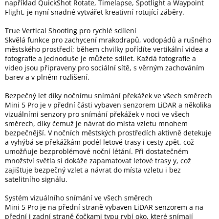
například QuickShot Rotate, Timelapse, Spotlight a Waypoint
Flight, je nyní snadné vytvářet kreativní rotující záběry.
True Vertical Shooting pro rychlé sdílení
Skvělá funkce pro zachycení mrakodrapů, vodopádů a rušného
městského prostředí; během chvilky pořídíte vertikální videa a
fotografie a jednoduše je můžete sdílet. Každá fotografie a
video jsou připraveny pro sociální sítě, s věrným zachováním
barev a v plném rozlišení.
Bezpečný let díky nočnímu snímání překážek ve všech směrech
Mini 5 Pro je v přední části vybaven senzorem LiDAR a několika
vizuálními senzory pro snímání překážek v noci ve všech
směrech, díky čemuž je návrat do místa vzletu mnohem
bezpečnější. V nočních městských prostředích aktivně detekuje
a vyhýbá se překážkám podél letové trasy i cesty zpět, což
umožňuje bezproblémové noční létání. Při dostatečném
množství světla si dokáže zapamatovat letové trasy y, což
zajišťuje bezpečný vzlet a návrat do místa vzletu i bez
satelitního signálu.
Systém vizuálního snímání ve všech směrech
Mini 5 Pro je na přední straně vybaven LiDAR senzorem a na
přední i zadní straně čočkami typu rybí oko, které snímají