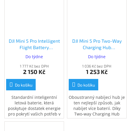
DJI Mini 5 Pro Intelligent
DJI Mini 5 Pro Two-Way
Flight Battery
Charging Hub
(CP.MA.00000918.01)
(CP.MA.00000879.01)
Do týdne
Do týdne
1 777 Kč bez DPH
1 036 Kč bez DPH
2 150 Kč
1 253 Kč
Do košíku
Do košíku
Standardní inteligentní
Oboustranný nabíjecí hub je
letová baterie, která
ten nejlepší způsob, jak
poskytuje dostatek energie
nabíjet více baterií. Díky
pro pokrytí vašich potřeb v
Two-way Charging Hub
oblasti letecké fotografie.
nabijete až tři baterie.
Poskytuje DJI Mini 5 Pro až
36 minut letu*.