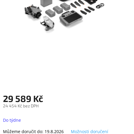
objednávka
antiviru
ESET
O
nás
Realizované
projekty
Obchodní
podmínky
Autorizované
servisy
29 589 Kč
Rozšíření
záruk
a
24 454 Kč bez DPH
pojištění
Měrná
cena:
Do týdne
Splátky
ESSOX
Můžeme doručit do:
19.8.2026
Možnosti doručení