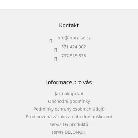
Z
á
Kontakt
p
a
info
@
inpraise.cz
t
í
571 424 002
737 515 835
Informace pro vás
Jak nakupovat
Obchodní podmínky
Podmínky ochrany osobních údajů
Prodloužená záruka a náhodné poškození
servis LG produktů
servis DELONGHI