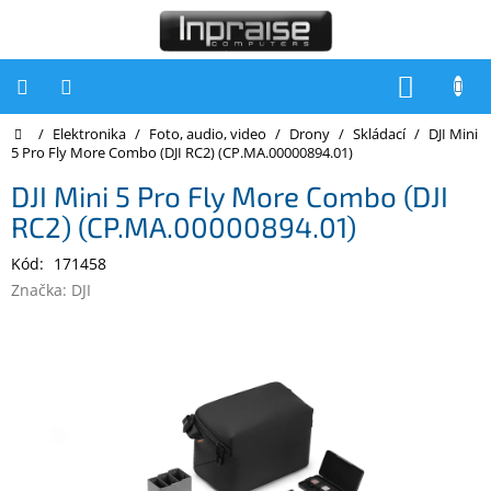
Přejít
na
obsah
NÁKUP
KOŠÍK
Domů
/
Elektronika
/
Foto, audio, video
/
Drony
/
Skládací
/
DJI Mini
Počítače
5 Pro Fly More Combo (DJI RC2) (CP.MA.00000894.01)
Počítače
DJI Mini 5 Pro Fly More Combo (DJI
Inpraise
RC2) (CP.MA.00000894.01)
Notebooky
Kód:
171458
Tiskárny
Značka:
DJI
Monitory
Akce
a
slevy
Oblíbené
Kontakty