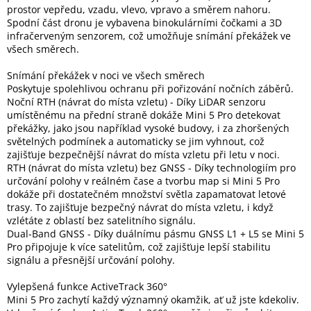
prostor vepředu, vzadu, vlevo, vpravo a směrem nahoru.
Spodní část dronu je vybavena binokulárními čočkami a 3D
infračerveným senzorem, což umožňuje snímání překážek ve
všech směrech.
Snímání překážek v noci ve všech směrech
Poskytuje spolehlivou ochranu při pořizování nočních záběrů.
Noční RTH (návrat do místa vzletu) - Díky LiDAR senzoru
umístěnému na přední straně dokáže Mini 5 Pro detekovat
překážky, jako jsou například vysoké budovy, i za zhoršených
světelných podmínek a automaticky se jim vyhnout, což
zajišťuje bezpečnější návrat do místa vzletu při letu v noci.
RTH (návrat do místa vzletu) bez GNSS - Díky technologiím pro
určování polohy v reálném čase a tvorbu map si Mini 5 Pro
dokáže při dostatečném množství světla zapamatovat letové
trasy. To zajišťuje bezpečný návrat do místa vzletu, i když
vzlétáte z oblastí bez satelitního signálu.
Dual-Band GNSS - Díky duálnímu pásmu GNSS L1 + L5 se Mini 5
Pro připojuje k více satelitům, což zajišťuje lepší stabilitu
signálu a přesnější určování polohy.
Vylepšená funkce ActiveTrack 360°
Mini 5 Pro zachytí každý významný okamžik, ať už jste kdekoliv.