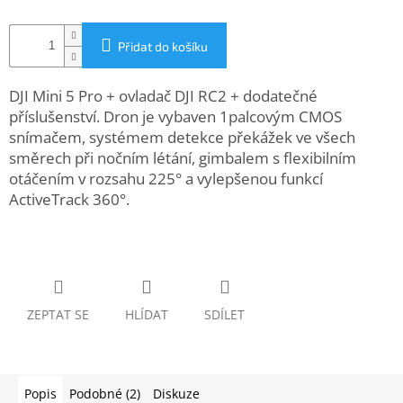
www.inpraise.cz
Gaming
Přidat do košíku
Telefony
DJI Mini 5 Pro + ovladač DJI RC2 + dodatečné
a
příslušenství. Dron je vybaven 1palcovým CMOS
tablety
snímačem, systémem detekce překážek ve všech
směrech při nočním létání, gimbalem s flexibilním
Cyklo
otáčením v rozsahu 225° a vylepšenou funkcí
a
sport
ActiveTrack 360°.
Dílna
a
zahrada
ZEPTAT SE
HLÍDAT
SDÍLET
Velké
spotřebiče
Počítače
a
Popis
Podobné (2)
Diskuze
notebooky