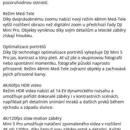
pozoruhodnou ostrostí.
Inpraise
Režim Med-Tele
Kamerové
Díky dvojnásobnému zoomu nabízí nový režim 48mm Med-Tele
systémy
MILESIGHT
vyšší rozlišení obrazu než digitální zoom u předchozí řady DJI
Mini Pro. Objekty vyniknou díky svým detailům a letecké záběry
získají hloubku.
Doprodej
Optimalizace portrétů
Přihlášení
Díky DJI technologii optimalizace portrétů vylepšuje DJI Mini 5
Pro jas, kontrast a tóny pleti. Ať už jde o skupinovou fotografii
nebo spontánní momentku, fotografie působí naprosto
přirozeně. Režim 48mm Med-Tele zvýrazní objekty a zachovává
jejich přirozené barvy.
4K/60fps HDR video
Režim HDR videa nabízí až 14 EV dynamického rozsahu a
umožňuje pořídit dokonalé záběry i v kontrastních scénách,
například při detailním snímání mraků a dalších prvků během
východu a západu slunce.
4K/120fps slow-motion záběry
Mini 5 Pro umožňuje natáčení zpomaleného videa v rozlišení
4K při 120fps, díky čemuž jsou záběry ostré a detailní. Každý