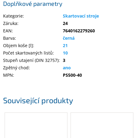
Doplňkové parametry
Inpraise
Kategorie
:
Skartovací stroje
Kamerové
systémy
Záruka
:
24
MILESIGHT
EAN
:
7640162279260
Barva
:
černá
Doprodej
Objem koše [l]
:
21
Počet skartovaných listů
:
10
Přihlášení
Stupeň utajení (DIN 32757)
:
3
Zpětný chod
:
ano
MPN
:
PS500-40
Související produkty