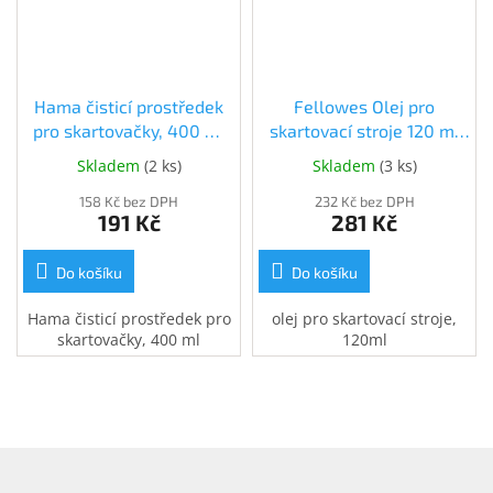
Hama čisticí prostředek
Fellowes Olej pro
pro skartovačky, 400 ml
skartovací stroje 120 ml
(113820)
(FELSHOIL120)
Skladem
(
2 ks
)
Skladem
(
3 ks
)
158 Kč bez DPH
232 Kč bez DPH
191 Kč
281 Kč
Do košíku
Do košíku
Hama čisticí prostředek pro
olej pro skartovací stroje,
skartovačky, 400 ml
120ml
Z
á