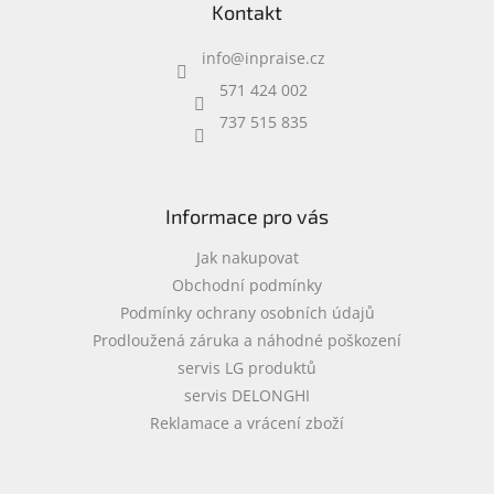
Kontakt
p
a
info
@
inpraise.cz
t
í
571 424 002
737 515 835
Informace pro vás
Jak nakupovat
Obchodní podmínky
Podmínky ochrany osobních údajů
Prodloužená záruka a náhodné poškození
servis LG produktů
servis DELONGHI
Reklamace a vrácení zboží