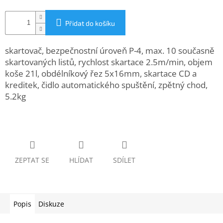
www.inpraise.cz
Přidat do košíku
Gaming
skartovač, bezpečnostní úroveň P-4, max. 10 současně
Telefony
a
skartovaných listů, rychlost skartace 2.5m/min, objem
tablety
koše 21l, obdélníkový řez 5x16mm, skartace CD a
kreditek, čidlo automatického spuštění, zpětný chod,
Cyklo
5.2kg
a
sport
Dílna
a
zahrada
ZEPTAT SE
HLÍDAT
SDÍLET
Velké
spotřebiče
Popis
Diskuze
Počítače
a
notebooky