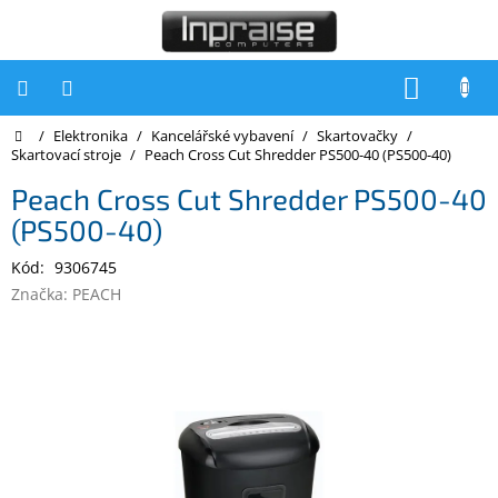
Přejít
na
obsah
NÁKUP
KOŠÍK
Domů
/
Elektronika
/
Kancelářské vybavení
/
Skartovačky
/
Počítače
Skartovací stroje
/
Peach Cross Cut Shredder PS500-40 (PS500-40)
Počítače
Peach Cross Cut Shredder PS500-40
Inpraise
(PS500-40)
Notebooky
Kód:
9306745
Tiskárny
Značka:
PEACH
Monitory
Akce
a
slevy
Oblíbené
Kontakty