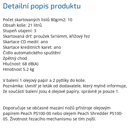
Detailní popis produktu
Elektronika
Počet skartovaných listů 80g/m2: 10
Obsah koše: 21 litrů
Stupeň utajení: 3
Domácnost
Skartovaná drť: proužek 5x16mm, křížový řez
Skartace CD medií: ano
%
Skartace kreditních karet: ano
Black
Čidlo automatického spuštění
Friday
Zpětný chod
Hlučnost: 68 dB(A)
Hmotnost 5.2 kg
VÝPRODEJ
V balení 1 olejový papír a 2 pytlíky do koše.
Poznámka: Uvnitř je leták od dodavatele, který mylně informuje,
Akční
zboží
že součástí balení jsou 4 olejové papíry, správně je pouze 1.
TONERY
A
Doporučuje se občasné mazání nožů přístroje olejovým
CARTRIDGE
papírem Peach PS100-00 nebo olejem Peach Shredder PS100-
OEM
05. Životnost řezacího mechanismu se tím zvýší.
Sestavy
počítačů