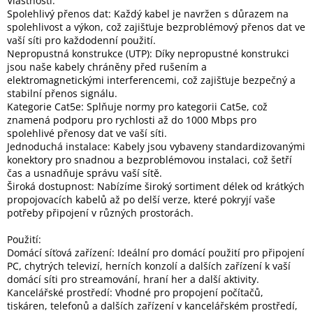
Vlastnosti:
Spolehlivý přenos dat: Každý kabel je navržen s důrazem na
spolehlivost a výkon, což zajišťuje bezproblémový přenos dat ve
Elektronika
vaší síti pro každodenní použití.
Nepropustná konstrukce (UTP): Díky nepropustné konstrukci
jsou naše kabely chráněny před rušením a
Domácnost
elektromagnetickými interferencemi, což zajišťuje bezpečný a
stabilní přenos signálu.
Kategorie Cat5e: Splňuje normy pro kategorii Cat5e, což
%
znamená podporu pro rychlosti až do 1000 Mbps pro
Black
Friday
spolehlivé přenosy dat ve vaší síti.
Jednoduchá instalace: Kabely jsou vybaveny standardizovanými
konektory pro snadnou a bezproblémovou instalaci, což šetří
VÝPRODEJ
čas a usnadňuje správu vaší sítě.
Široká dostupnost: Nabízíme široký sortiment délek od krátkých
propojovacích kabelů až po delší verze, které pokryjí vaše
Akční
potřeby připojení v různých prostorách.
zboží
Použití:
TONERY
Domácí síťová zařízení: Ideální pro domácí použití pro připojení
A
CARTRIDGE
PC, chytrých televizí, herních konzolí a dalších zařízení k vaší
OEM
domácí síti pro streamování, hraní her a další aktivity.
Kancelářské prostředí: Vhodné pro propojení počítačů,
Sestavy
tiskáren, telefonů a dalších zařízení v kancelářském prostředí,
počítačů