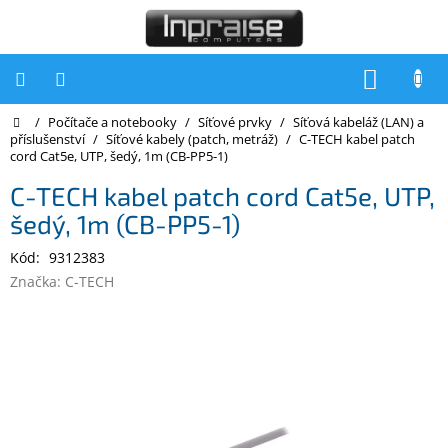
Přejít
na
obsah
NÁKUP
KOŠÍK
Domů
/
Počítače a notebooky
/
Síťové prvky
/
Síťová kabeláž (LAN) a
Počítače
příslušenství
/
Síťové kabely (patch, metráž)
/
C-TECH kabel patch
cord Cat5e, UTP, šedý, 1m (CB-PP5-1)
Počítače
Inpraise
C-TECH kabel patch cord Cat5e, UTP,
šedý, 1m (CB-PP5-1)
Notebooky
Kód:
9312383
Tiskárny
Značka:
C-TECH
Monitory
Akce
a
slevy
Oblíbené
Kontakty