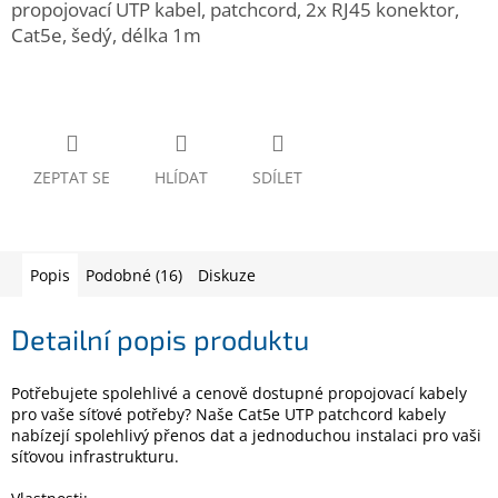
propojovací UTP kabel, patchcord, 2x RJ45 konektor,
www.inpraise.cz
Cat5e, šedý, délka 1m
Gaming
Telefony
a
tablety
ZEPTAT SE
HLÍDAT
SDÍLET
Cyklo
a
sport
Popis
Podobné (16)
Diskuze
Dílna
a
zahrada
Detailní popis produktu
Velké
Potřebujete spolehlivé a cenově dostupné propojovací kabely
spotřebiče
pro vaše síťové potřeby? Naše Cat5e UTP patchcord kabely
nabízejí spolehlivý přenos dat a jednoduchou instalaci pro vaši
síťovou infrastrukturu.
Počítače
a
notebooky