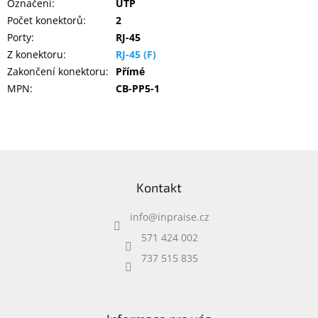
Označení
:
UTP
Počet konektorů
:
2
Porty
:
RJ-45
Z konektoru
:
RJ-45 (F)
Zakončení konektoru
:
Přímé
MPN
:
CB-PP5-1
Z
á
Kontakt
p
a
info
@
inpraise.cz
t
í
571 424 002
737 515 835