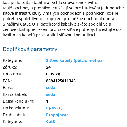
kde je důležitá stabilní a rychlá síťová konektivita.
Inpraise
Malé obchody a podniky: Používají se pro budování jednoduché
síťové infrastruktury v malých obchodech a podnicích, kde je
Kamerové
potřeba spolehlivého propojení pro běžné obchodní operace.
systémy
MILESIGHT
S našimi Cat5e UTP patchcord kabely získáte spolehlivé a
cenově dostupné řešení pro vaše síťové potřeby. Investujte do
kvalitních kabelů pro stabilní síťovou komunikaci.
Doprodej
Doplňkové parametry
Přihlášení
Kategorie
:
Síťové kabely (patch, metráž)
Záruka
:
24
Hmotnost
:
0.05 kg
EAN
:
8594125011345
Barva
:
šedá
Barva kabelu
:
šedá
Délka kabelu (m)
:
1
Do konektoru
:
RJ-45 (F)
Druh kabelu
:
Propojovací
Kategorie
:
Cat5