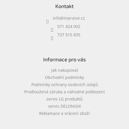
á
Kontakt
p
a
info
@
inpraise.cz
t
í
571 424 002
737 515 835
Informace pro vás
Jak nakupovat
Obchodní podmínky
Podmínky ochrany osobních údajů
Prodloužená záruka a náhodné poškození
servis LG produktů
servis DELONGHI
Reklamace a vrácení zboží