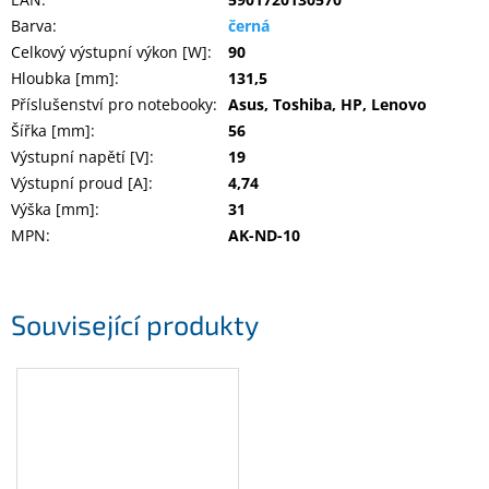
Inpraise
Barva
:
černá
Celkový výstupní výkon [W]
:
90
Kamerové
systémy
Hloubka [mm]
:
131,5
MILESIGHT
Příslušenství pro notebooky
:
Asus, Toshiba, HP, Lenovo
Šířka [mm]
:
56
Doprodej
Výstupní napětí [V]
:
19
Výstupní proud [A]
:
4,74
Přihlášení
Výška [mm]
:
31
MPN
:
AK-ND-10
Související produkty