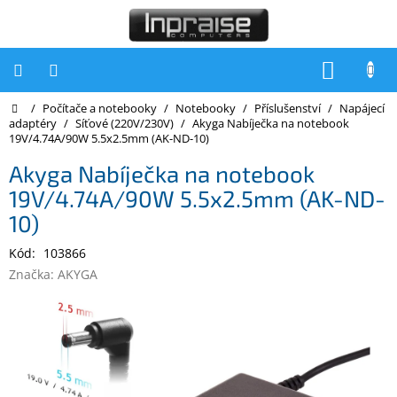
Přejít
na
obsah
NÁKUP
KOŠÍK
Domů
/
Počítače a notebooky
/
Notebooky
/
Příslušenství
/
Napájecí
Počítače
adaptéry
/
Síťové (220V/230V)
/
Akyga Nabíječka na notebook
19V/4.74A/90W 5.5x2.5mm (AK-ND-10)
Počítače
Inpraise
Akyga Nabíječka na notebook
19V/4.74A/90W 5.5x2.5mm (AK-ND-
Notebooky
10)
Tiskárny
Kód:
103866
Monitory
Značka:
AKYGA
Akce
a
slevy
Oblíbené
Kontakty