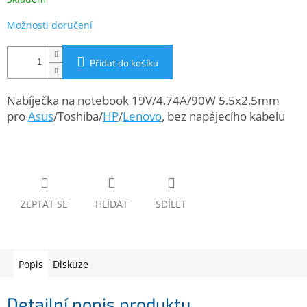
www.inpraise.cz
Možnosti doručení
Gaming
Přidat do košíku
Telefony
a
tablety
Nabíječka na notebook 19V/4.74A/90W 5.5x2.5mm
pro
Asus
/Toshiba/
HP
/
Lenovo
, bez napájecího kabelu
Cyklo
a
sport
Dílna
a
zahrada
ZEPTAT SE
HLÍDAT
SDÍLET
Velké
spotřebiče
Popis
Diskuze
Počítače
a
Detailní popis produktu
notebooky