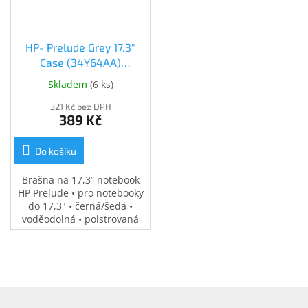
HP- Prelude Grey 17.3"
Case (34Y64AA)
(34Y64AA)
Skladem
(
6 ks
)
321 Kč bez DPH
389 Kč
Do košíku
Brašna na 17,3” notebook
HP Prelude • pro notebooky
do 17,3" • černá/šedá •
voděodolná • polstrovaná
přihrádka na notebook •
speciální kapsy na
příslušenství • 0,37 kg
Z