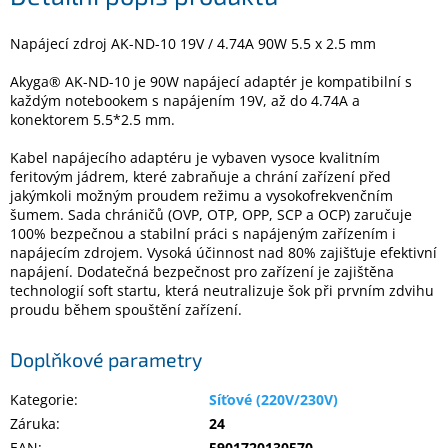
Napájecí zdroj AK-ND-10 19V / 4.74A 90W 5.5 x 2.5 mm
Elektronika
Akyga® AK-ND-10 je 90W napájecí adaptér je kompatibilní s
každým notebookem s napájením 19V, až do 4.74A a
Domácnost
konektorem 5.5*2.5 mm.
Kabel napájecího adaptéru je vybaven vysoce kvalitním
%
Black
feritovým jádrem, které zabraňuje a chrání zařízení před
Friday
jakýmkoli možným proudem režimu a vysokofrekvenčním
šumem. Sada chráničů (OVP, OTP, OPP, SCP a OCP) zaručuje
100% bezpečnou a stabilní práci s napájeným zařízením i
VÝPRODEJ
napájecím zdrojem. Vysoká účinnost nad 80% zajišťuje efektivní
napájení. Dodatečná bezpečnost pro zařízení je zajištěna
technologií soft startu, která neutralizuje šok při prvním zdvihu
Akční
proudu během spouštění zařízení.
zboží
TONERY
Doplňkové parametry
A
CARTRIDGE
OEM
Kategorie
:
Síťové (220V/230V)
Záruka
:
24
Sestavy
počítačů
EAN
:
5901720130570