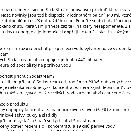
 novou dimenzi sirupů SodaStream: inovativní příchuť, která osvěž
 Naše novinky jsou teď k dispozici v jednotném balení 440 ml, kter
e k dokonalému osvěžení každého dne. Ponořte se do bohatého ar
ckého chuti, která vám přinese zážitek, na který nezapomenete. Zís
u dávku energie a jednoduše si dopřejte okamžik slasti s každým
e koncentrovaná příchuť pro perlivou vodu vytvořenou ve výrobník
ream
kých Sodastream lahví nápoje z jednoho 440 ml balení
tura od specialisty na perlivou vodu
 pořídit příchuť Sodastream?
rozdílem příchutě Sodastream od tradičních "šťáv" nabízených ve
 je několikanásobně vyšší koncentrace, která zajistí lepší chuť v pe
h a také z ní vytvoříte až 9 velkých Sodastream lahví ochucené čers
ace o produktu
ný nápojový koncentrát s mandarinkovou štávou (6,7%) z koncentr
nkové štávy, cukry a sladidly.
příchutě vystačí až na 9 velkých lahví Sodastream
ený poměr ředění 1 díl koncentrátu a 19 dílů perlivé vody