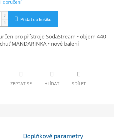
i doručení
Přidat do košíku
 určen pro přístroje SodaStream • objem 440
říchuť MANDARINKA • nové balení
ZEPTAT SE
HLÍDAT
SDÍLET
Doplňkové parametry