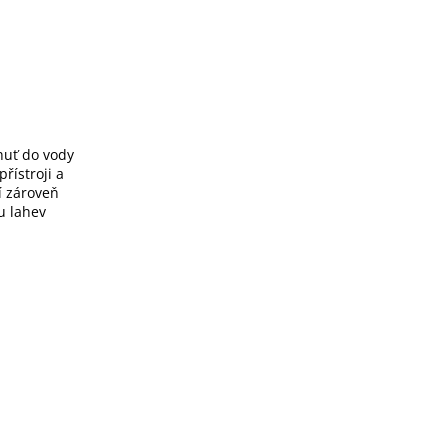
huť do vody
řístroji a
í zároveň
u lahev