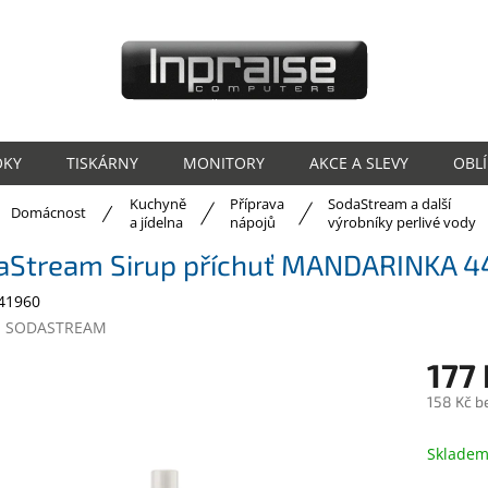
OKY
TISKÁRNY
MONITORY
AKCE A SLEVY
OBL
Kuchyně
Příprava
SodaStream a další
ů
Domácnost
a jídelna
nápojů
výrobníky perlivé vody
aStream Sirup příchuť MANDARINKA 
41960
:
SODASTREAM
177 
158 Kč b
Měrná
cena:
Sklade