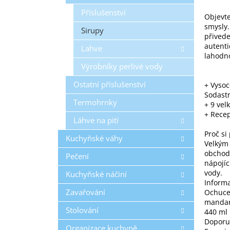
Příslušenství
Objevte
smysly.
Sirupy
přived
autenti
Lahve
lahodno
Výrobníky perlivé vody
Ostatní příslušenství
+ Vysoc
Sodast
Termohrnky
+ 9 vel
+ Recep
Láhve na pití
Proč si
Kuchyňské váhy
Velkým 
obchodě
Pečení
nápojíc
vody.
Kuchyňské náčiní
Inform
Zavařování
Ochuce
mandari
Stolování
440 ml 
Doporuč
Organizace kuchyně