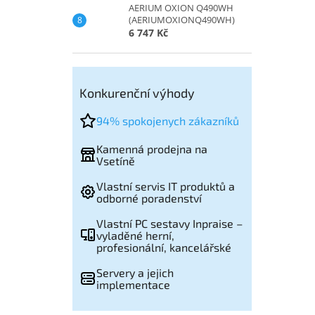
AERIUM OXION Q490WH
(AERIUMOXIONQ490WH)
6 747 Kč
Konkurenční výhody
94% spokojenych zákazníků
Kamenná prodejna na
Vsetíně
Vlastní servis IT produktů a
odborné poradenství
Vlastní PC sestavy Inpraise –
vyladěné herní,
profesionální, kancelářské
Servery a jejich
implementace