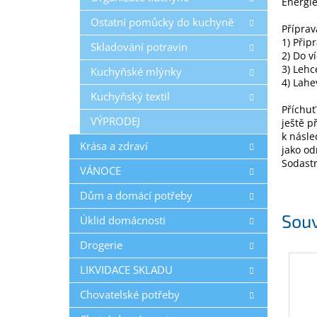
Energie
Ostatní pomůcky do kuchyně
Příprav
1) Přip
Skladování potravin
2) Do v
3) Lehc
Kuchyňské mlýnky
4) Lahe
Kuchyňský textil
Příchuť
VÝPRODEJ
ještě p
k násle
Krása a zdraví
jako od
Sodast
VÁNOCE
Dům a domácí potřeby
Souv
Úklid domácnosti
Drogerie
LIKVIDACE SKLADU
Chovatelské potřeby