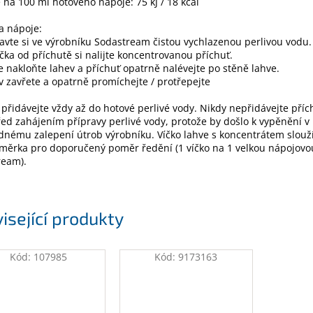
 na 100 ml hotového nápoje: 75 kJ / 18 kcal
a nápoje:
ravte si ve výrobníku Sodastream čistou vychlazenou perlivou vodu.
íčka od příchutě si nalijte koncentrovanou příchuť.
e nakloňte lahev a příchuť opatrně nalévejte po stěně lahve.
v zavřete a opatrně promíchejte / protřepejte
 přidávejte vždy až do hotové perlivé vody. Nikdy nepřidávejte příc
řed zahájením přípravy perlivé vody, protože by došlo k vypěnění v p
dnému zalepení útrob výrobníku. Víčko lahve s koncentrátem slouž
měrka pro doporučený poměr ředění (1 víčko na 1 velkou nápojovo
ream).
isející produkty
Kód:
107985
Kód:
9173163