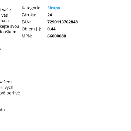
Kategorie
:
Sirupy
í vaše
Záruka
:
24
é vás
oma a
EAN
:
7290113762848
kejte svou
Objem [l]
:
0,44
 douškem.
MPN
:
66000080
u
 vašem
rlivých
tvé perlivé
átu