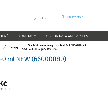
NÁKUPNÍ
Prázdný košík
Přihlášení
KOŠÍK
ÍBENÉ
KONTAKTY
OBJEDNÁVKA ANTIVIRU ESET
O N
SodaStream Sirup příchuť MANDARINKA
Sirupy
440 ml NEW (66000080)
440 ml NEW (66000080)
Kč
ez DPH
m