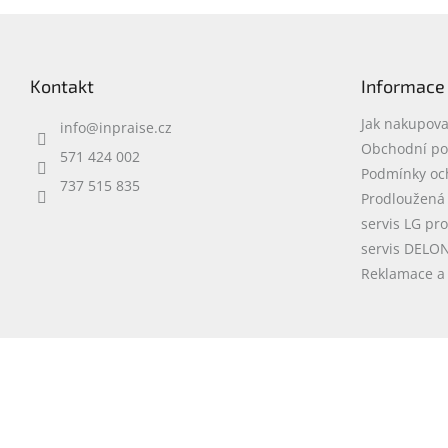
Z
á
p
Kontakt
Informace
a
t
Jak nakupova
info
@
inpraise.cz
í
Obchodní p
571 424 002
Podmínky oc
737 515 835
Prodloužená
servis LG pr
servis DELO
Reklamace a 