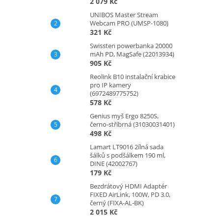
2 079 Kč
UNIBOS Master Stream
Webcam PRO (UMSP-1080)
321 Kč
Swissten powerbanka 20000
mAh PD, MagSafe (22013934)
905 Kč
Reolink B10 instalační krabice
pro IP kamery
(6972489775752)
578 Kč
Genius myš Ergo 8250S,
černo-stříbrná (31030031401)
498 Kč
Lamart LT9016 2ílná sada
šálků s podšálkem 190 ml,
DINE (42002767)
179 Kč
Bezdrátový HDMI Adaptér
FIXED AirLink, 100W, PD 3.0,
černý (FIXA-AL-BK)
2 015 Kč