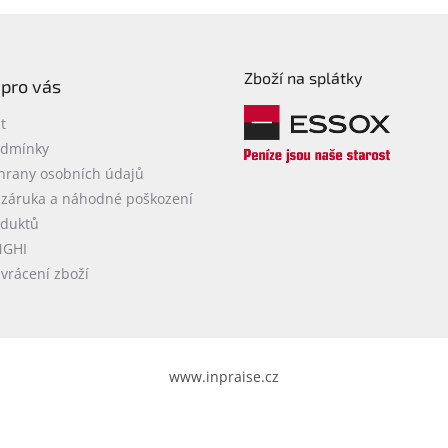
Zboží na splátky
 pro vás
t
odmínky
hrany osobních údajů
 záruka a náhodné poškození
oduktů
NGHI
vrácení zboží
www.inpraise.cz