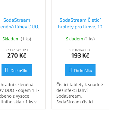
SodaStream
SodaStream Čisticí
leněná láhev DUO,
tablety pro láhve, 10
1 l (42004919)
ks (40023154)
Skladem
(
1 ks
)
Skladem
(
1 ks
)
223 Kč bez DPH
160 Kč bez DPH
270 Kč
193 Kč
Do košíku
Do košíku
áhradní skleněná
Čisticí tablety k snadné
ev DUO • objem 1 l •
dezinfekci lahví
obeno z vysoce
SodaStream.
litního skla • 1 ks v
SodaStream čisticí
ení
tablety pro lahve
odstraní rychle
nebezpečné bakterie a
zbaví lahve zápachu.
Snadno se používají a