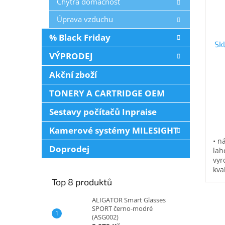
Chytrá domácnost
Úprava vzduchu
% Black Friday
Sk
VÝPRODEJ
Akční zboží
TONERY A CARTRIDGE OEM
Sestavy počítačů Inpraise
Kamerové systémy MILESIGHT
• n
Doprodej
lah
vyr
kva
bal
Top 8 produktů
ALIGATOR Smart Glasses
SPORT černo-modré
(ASG002)