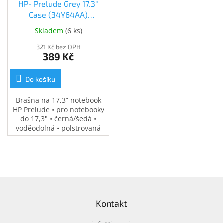
HP- Prelude Grey 17.3"
Case (34Y64AA)
(34Y64AA)
Skladem
(
6 ks
)
321 Kč bez DPH
389 Kč
Do košíku
Brašna na 17,3” notebook
HP Prelude • pro notebooky
do 17,3" • černá/šedá •
voděodolná • polstrovaná
přihrádka na notebook •
speciální kapsy na
příslušenství • 0,37 kg
Z
á
Kontakt
p
a