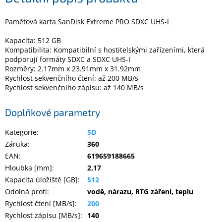
Paměťová karta SanDisk Extreme PRO SDXC UHS-I
Elektronika
Kapacita: 512 GB
Kompatibilita: Kompatibilní s hostitelskými zařízeními, která
Domácnost
podporují formáty SDXC a SDXC UHS-I
Rozměry: 2.17mm x 23.91mm x 31.92mm
Rychlost sekvenčního čtení: až 200 MB/s
%
Black
Rychlost sekvenčního zápisu: až 140 MB/s
Friday
Doplňkové parametry
VÝPRODEJ
Kategorie
:
SD
Záruka
:
360
Akční
zboží
EAN
:
619659188665
Hloubka [mm]
:
2,17
TONERY
Kapacita úložiště [GB]
:
512
A
CARTRIDGE
Odolná proti
:
vodě, nárazu, RTG záření, teplu
OEM
Rychlost čtení [MB/s]
:
200
Sestavy
Rychlost zápisu [MB/s]
:
140
počítačů