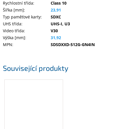
Rychlostní třída
:
Class 10
Inpraise
Šířka [mm]
:
23,91
Kamerové
Typ paměťové karty
:
SDXC
systémy
MILESIGHT
UHS třída
:
UHS-I, U3
Video třída
:
V30
Výška [mm]
:
31,92
Doprodej
MPN
:
SDSDXXD-512G-GN4IN
Přihlášení
Související produkty