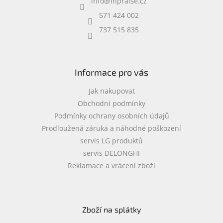
info
@
inpraise.cz
t
í
571 424 002
737 515 835
Informace pro vás
Jak nakupovat
Obchodní podmínky
Podmínky ochrany osobních údajů
Prodloužená záruka a náhodné poškození
servis LG produktů
servis DELONGHI
Reklamace a vrácení zboží
Zboží na splátky