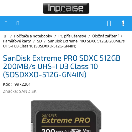
Přejít
na
obsah
NÁKUP
KOŠÍK
Domů
/
Počítače a notebooky
/
PC příslušenství
/
Úložná zařízení
/
Počítače
Paměťové karty
/
SD
/
SanDisk Extreme PRO SDXC 512GB 200MB/s
UHS-I U3 Class 10 (SDSDXXD-512G-GN4IN)
Počítače
Inpraise
SanDisk Extreme PRO SDXC 512GB
200MB/s UHS-I U3 Class 10
Notebooky
(SDSDXXD-512G-GN4IN)
Tiskárny
Kód:
9972201
Monitory
Značka:
SANDISK
Akce
a
slevy
Oblíbené
Kontakty