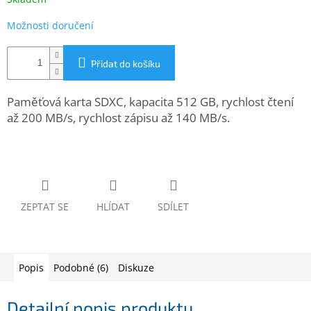
www.inpraise.cz
Možnosti doručení
Gaming
Přidat do košíku
Telefony
a
tablety
Paměťová karta SDXC, kapacita 512 GB, rychlost čtení
až 200 MB/s, rychlost zápisu až 140 MB/s.
Cyklo
a
sport
Dílna
a
zahrada
ZEPTAT SE
HLÍDAT
SDÍLET
Velké
spotřebiče
Popis
Podobné (6)
Diskuze
Počítače
a
Detailní popis produktu
notebooky