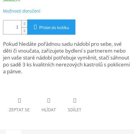
www.inpraise.cz
Možnosti doručení
Gaming
Přidat do košíku
Telefony
a
tablety
Pokud hledáte pořádnou sadu nádobí pro sebe, své
děti či vnoučata, zařizujete bydlení s partnerem nebo
Cyklo
jen vaše staré nádobí potřebuje vyměnit, stačí sáhnout
a
po sadě 3 ks kvalitních nerezových kastrolů s poklicemi
sport
a pánve.
Dílna
a
zahrada
Velké
spotřebiče
ZEPTAT SE
HLÍDAT
SDÍLET
Počítače
a
notebooky