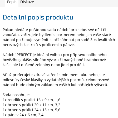
Popis
Diskuze
Elektronika
Detailní popis produktu
Domácnost
Pokud hledáte pořádnou sadu nádobí pro sebe, své děti či
vnoučata, zařizujete bydlení s partnerem nebo jen vaše staré
nádobí potřebuje vyměnit, stačí sáhnout po sadě 3 ks kvalitních
%
nerezových kastrolů s poklicemi a pánve.
Black
Friday
Nádobí PERFECT je ideální volbou pro přípravu oblíbeného
hovězího guláše, silného vývaru či nadýchané bramborové
VÝPRODEJ
kaše, ale i dušené zeleniny nebo jídel pro děti.
Ať už preferujete zdravé vaření s minimem tuku nebo jste
Akční
milovníky české klasiky a vydatnějších pokrmů, celonerezové
zboží
nádobí bude dobrým základem vašich kulinářských výtvorů.
TONERY
Sada obsahuje:
A
CARTRIDGE
1x rendlík s poklicí 16 x 9 cm, 1,6 l
OEM
1x hrnec s poklicí 20 x 11 cm, 3,2 l
1x hrnec s poklicí 24 x 13 cm, 5,6 l
Sestavy
1x pánev 24 x 6 cm, 2,4 l
počítačů