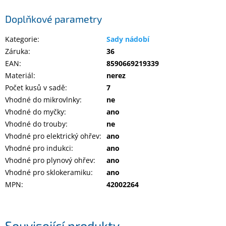
Inpraise
Doplňkové parametry
Kamerové
systémy
Kategorie
:
Sady nádobí
MILESIGHT
Záruka
:
36
EAN
:
8590669219339
Doprodej
Materiál
:
nerez
Počet kusů v sadě
:
7
Přihlášení
Vhodné do mikrovlnky
:
ne
Vhodné do myčky
:
ano
Vhodné do trouby
:
ne
Vhodné pro elektrický ohřev
:
ano
Vhodné pro indukci
:
ano
Vhodné pro plynový ohřev
:
ano
Vhodné pro sklokeramiku
:
ano
MPN
:
42002264
Související produkty