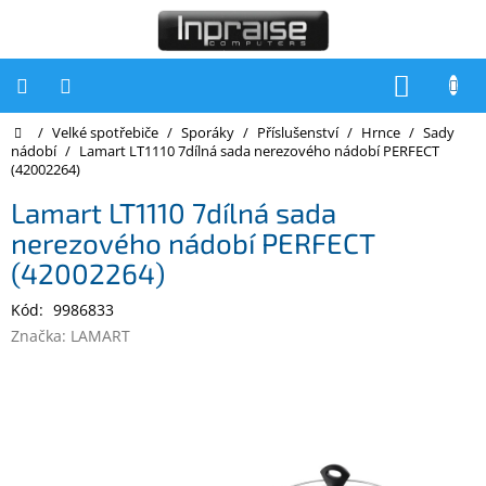
Přejít
na
obsah
NÁKUP
KOŠÍK
Domů
/
Velké spotřebiče
/
Sporáky
/
Příslušenství
/
Hrnce
/
Sady
Počítače
nádobí
/
Lamart LT1110 7dílná sada nerezového nádobí PERFECT
(42002264)
Počítače
Inpraise
Lamart LT1110 7dílná sada
nerezového nádobí PERFECT
Notebooky
(42002264)
Tiskárny
Kód:
9986833
Monitory
Značka:
LAMART
Akce
a
slevy
Oblíbené
Kontakty