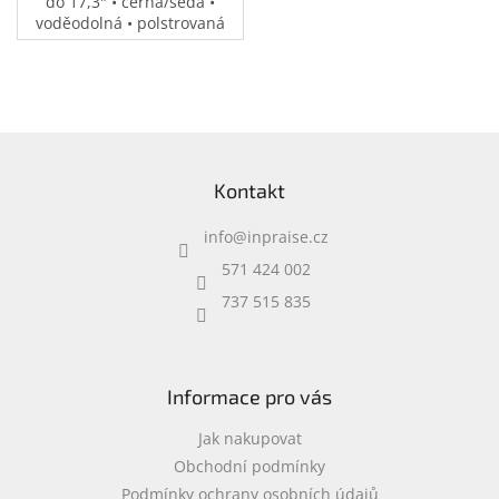
do 17,3" • černá/šedá •
voděodolná • polstrovaná
přihrádka na notebook •
speciální kapsy na
příslušenství • 0,37 kg
Z
á
Kontakt
p
a
info
@
inpraise.cz
t
í
571 424 002
737 515 835
Informace pro vás
Jak nakupovat
Obchodní podmínky
Podmínky ochrany osobních údajů