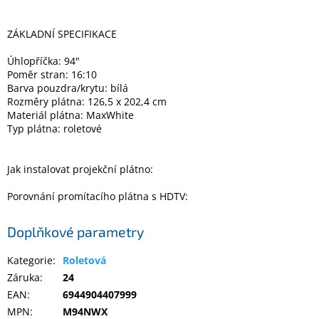
Inpraise
ZÁKLADNÍ SPECIFIKACE
Kamerové
systémy
MILESIGHT
Úhlopříčka: 94"
Poměr stran: 16:10
Barva pouzdra/krytu: bílá
Doprodej
Rozměry plátna: 126,5 x 202,4 cm
Materiál plátna: MaxWhite
Přihlášení
Typ plátna: roletové
Jak instalovat projekční plátno:
Porovnání promítacího plátna s HDTV:
Doplňkové parametry
Kategorie
:
Roletová
Záruka
:
24
EAN
:
6944904407999
MPN
:
M94NWX