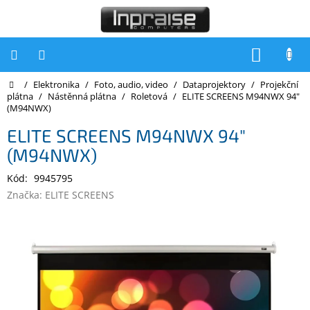
Přejít
na
obsah
NÁKUP
KOŠÍK
Domů
/
Elektronika
/
Foto, audio, video
/
Dataprojektory
/
Projekční
Počítače
plátna
/
Nástěnná plátna
/
Roletová
/
ELITE SCREENS M94NWX 94"
(M94NWX)
Počítače
Inpraise
ELITE SCREENS M94NWX 94"
(M94NWX)
Notebooky
Kód:
9945795
Tiskárny
Značka:
ELITE SCREENS
Monitory
Akce
a
slevy
Oblíbené
Kontakty