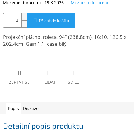
Můžeme doručit do:
19.8.2026
Možnosti doručení
www.inpraise.cz
Gaming
Přidat do košíku
Telefony
a
Projekční plátno, roleta, 94" (238,8cm), 16:10, 126,5 x
tablety
202,4cm, Gain 1.1, case bílý
Cyklo
a
sport
Dílna
ZEPTAT SE
HLÍDAT
SDÍLET
a
zahrada
Velké
Popis
Diskuze
spotřebiče
Detailní popis produktu
Počítače
a
notebooky