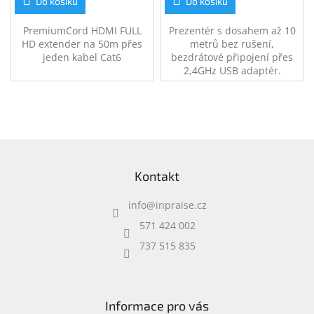
Do košíku
Do košíku
PremiumCord HDMI FULL
Prezentér s dosahem až 10
HD extender na 50m přes
metrů bez rušení,
jeden kabel Cat6
bezdrátové připojení přes
2,4GHz USB adaptér.
Z
á
Kontakt
p
a
info
@
inpraise.cz
t
í
571 424 002
737 515 835
Informace pro vás