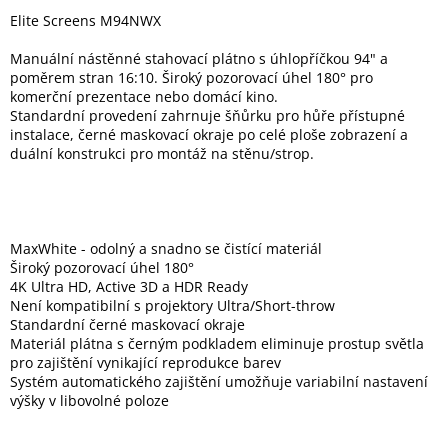
Elite Screens M94NWX
Elektronika
Manuální nástěnné stahovací plátno s úhlopříčkou 94" a
poměrem stran 16:10. Široký pozorovací úhel 180° pro
komerční prezentace nebo domácí kino.
Domácnost
Standardní provedení zahrnuje šňůrku pro hůře přístupné
instalace, černé maskovací okraje po celé ploše zobrazení a
duální konstrukci pro montáž na stěnu/strop.
%
Black
Friday
VÝPRODEJ
MaxWhite - odolný a snadno se čistící materiál
Široký pozorovací úhel 180°
4K Ultra HD, Active 3D a HDR Ready
Akční
Není kompatibilní s projektory Ultra/Short-throw
zboží
Standardní černé maskovací okraje
Materiál plátna s černým podkladem eliminuje prostup světla
TONERY
pro zajištění vynikající reprodukce barev
A
CARTRIDGE
Systém automatického zajištění umožňuje variabilní nastavení
OEM
výšky v libovolné poloze
Sestavy
počítačů