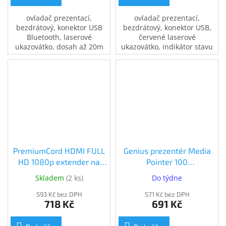
ovladač prezentací,
ovladač prezentací,
bezdrátový, konektor USB
bezdrátový, konektor USB,
Bluetooth, laserové
červené laserové
ukazovátko, dosah až 20m
ukazovátko, indikátor stavu
baterií, intuitivní ovládání
prezentace, dosah až 15m
PremiumCord HDMI FULL
Genius prezentér Media
HD 1080p extender na
Pointer 100
50m přes jeden kabel
(31090015100)
Skladem
(
2 ks
)
Do týdne
Cat6 (khext50-7)
593 Kč bez DPH
571 Kč bez DPH
718 Kč
691 Kč