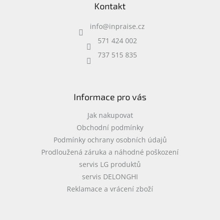
Kontakt
p
a
info
@
inpraise.cz
t
í
571 424 002
737 515 835
Informace pro vás
Jak nakupovat
Obchodní podmínky
Podmínky ochrany osobních údajů
Prodloužená záruka a náhodné poškození
servis LG produktů
servis DELONGHI
Reklamace a vrácení zboží