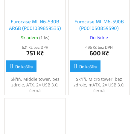
Eurocase ML N6-530B
Eurocase ML M6-590B
ARGB (P001039859535)
(P001050859590)
Skladem
(
1 ks
)
Do týdne
621 Kč bez DPH
496 Kč bez DPH
751 Kč
600 Kč
Do košíku
Do košíku
Skříň, Middle tower, bez
Skříň, Micro tower, bez
zdroje, ATX, 2× USB 3.0,
zdroje, mATX, 2× USB 3.0,
černá
černá