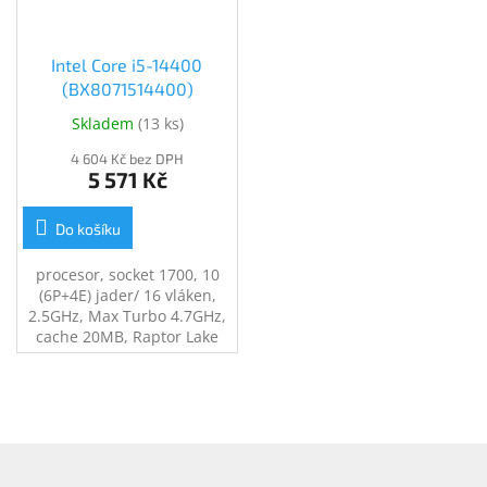
Intel Core i5-14400
(BX8071514400)
Skladem
(
13 ks
)
4 604 Kč bez DPH
5 571 Kč
Do košíku
procesor, socket 1700, 10
(6P+4E) jader/ 16 vláken,
2.5GHz, Max Turbo 4.7GHz,
cache 20MB, Raptor Lake
(14. gen.), grafické jádro
Intel UHD Graphics 730,
Hyper-Threading, TDP 65W
(max. 148W), BOX s
chladičem
Z
á