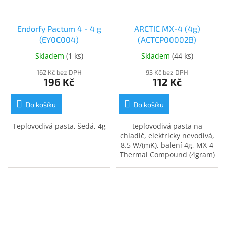
Endorfy Pactum 4 - 4 g
ARCTIC MX-4 (4g)
(EY0C004)
(ACTCP00002B)
Skladem
(
1 ks
)
Skladem
(
44 ks
)
162 Kč bez DPH
93 Kč bez DPH
196 Kč
112 Kč
Do košíku
Do košíku
Teplovodivá pasta, šedá, 4g
teplovodivá pasta na
chladič, elektricky nevodivá,
8.5 W/(mK), balení 4g, MX-4
Thermal Compound (4gram)