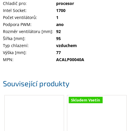
Chladič pro
:
procesor
Inpraise
Intel Socket
:
1700
Kamerové
Počet ventilátorů
:
1
systémy
MILESIGHT
Podpora PWM
:
ano
Rozměr ventilátoru [mm]
:
92
Šířka [mm]
:
95
Doprodej
Typ chlazení
:
vzduchem
Přihlášení
Výška [mm]
:
77
MPN
:
ACALP00040A
Související produkty
Skladem Vsetín