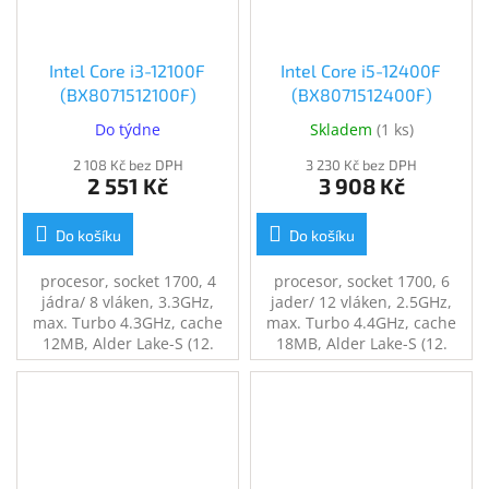
Intel Core i3-12100F
Intel Core i5-12400F
(BX8071512100F)
(BX8071512400F)
Do týdne
Skladem
(
1 ks
)
2 108 Kč bez DPH
3 230 Kč bez DPH
2 551 Kč
3 908 Kč
Do košíku
Do košíku
procesor, socket 1700, 4
procesor, socket 1700, 6
jádra/ 8 vláken, 3.3GHz,
jader/ 12 vláken, 2.5GHz,
max. Turbo 4.3GHz, cache
max. Turbo 4.4GHz, cache
12MB, Alder Lake-S (12.
18MB, Alder Lake-S (12.
gen.), Hyper-Threading, bez
gen.), Hyper-Threading, bez
grafického jádra, 58W (max.
grafického jádra, 65W (max.
89W), BOX s chladičem
117W), BOX s chladičem