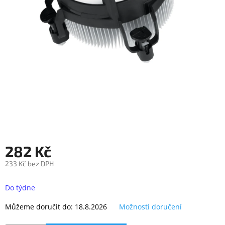
objednávka
antiviru
ESET
O
nás
Realizované
projekty
Obchodní
podmínky
Autorizované
servisy
282 Kč
Rozšíření
233 Kč bez DPH
záruk
a
Měrná
pojištění
cena:
Do týdne
Splátky
Můžeme doručit do:
18.8.2026
Možnosti doručení
ESSOX