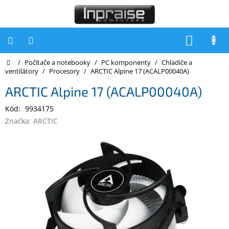
Přejít
na
obsah
NÁKUP
KOŠÍK
Domů
/
Počítače a notebooky
/
PC komponenty
/
Chladiče a
Počítače
ventilátory
/
Procesory
/
ARCTIC Alpine 17 (ACALP00040A)
Počítače
ARCTIC Alpine 17 (ACALP00040A)
Inpraise
Kód:
9934175
Notebooky
Značka:
ARCTIC
Tiskárny
Monitory
Akce
a
slevy
Oblíbené
Kontakty