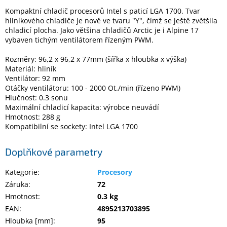
Kompaktní chladič procesorů Intel s paticí LGA 1700. Tvar
hliníkového chladiče je nově ve tvaru "Y", čímž se ještě zvětšila
Elektronika
chladicí plocha. Jako většina chladičů Arctic je i Alpine 17
vybaven tichým ventilátorem řízeným PWM.
Domácnost
Rozměry: 96,2 x 96,2 x 77mm (šířka x hloubka x výška)
Materiál: hliník
Ventilátor: 92 mm
%
Otáčky ventilátoru: 100 - 2000 Ot./min (řízeno PWM)
Black
Friday
Hlučnost: 0.3 sonu
Maximální chladicí kapacita: výrobce neuvádí
Hmotnost: 288 g
VÝPRODEJ
Kompatibilní se sockety: Intel LGA 1700
Akční
Doplňkové parametry
zboží
Kategorie
:
Procesory
TONERY
Záruka
:
72
A
CARTRIDGE
Hmotnost
:
0.3 kg
OEM
EAN
:
4895213703895
Sestavy
Hloubka [mm]
:
95
počítačů