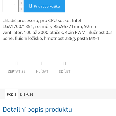
www.inpraise.cz
Přidat do košíku
Gaming
chladič procesoru, pro CPU socket Intel
LGA1700/1851, rozměry 95x95x71mm, 92mm
Telefony
a
ventilátor, 100 až 2000 otáček, 4pin PWM, hlučnost 0.3
tablety
Sone, fluidní ložisko, hmotnost 288g, pasta MX-4
Cyklo
a
sport
Dílna
ZEPTAT SE
HLÍDAT
SDÍLET
a
zahrada
Velké
Popis
Diskuze
spotřebiče
Detailní popis produktu
Počítače
a
notebooky