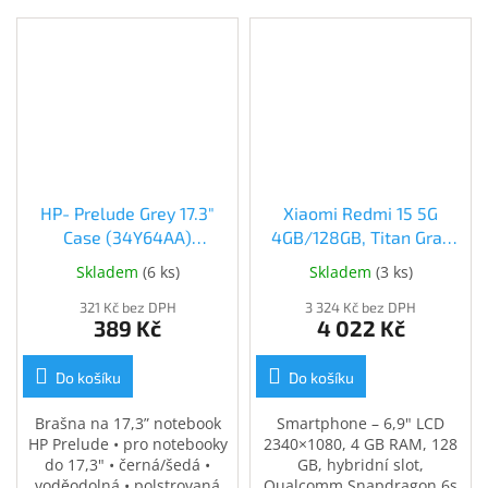
HP- Prelude Grey 17.3"
Xiaomi Redmi 15 5G
Case (34Y64AA)
4GB/128GB, Titan Gray
(34Y64AA)
(69053)
Skladem
(
6 ks
)
Skladem
(
3 ks
)
321 Kč bez DPH
3 324 Kč bez DPH
389 Kč
4 022 Kč
Do košíku
Do košíku
Brašna na 17,3” notebook
Smartphone – 6,9" LCD
HP Prelude • pro notebooky
2340×1080, 4 GB RAM, 128
do 17,3" • černá/šedá •
GB, hybridní slot,
voděodolná • polstrovaná
Qualcomm Snapdragon 6s