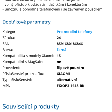
Inpraise
- volný přístup k ovládacím tlačítkům i konektorům
- umožňuje pohodlné telefonování i se zavřeným pouzdrem
Kamerové
systémy
MILESIGHT
Doplňkové parametry
Kategorie
:
Pro mobilní telefony
Doprodej
Záruka
:
24
Přihlášení
EAN
:
8591680186846
Barva
:
černá
Kompatibilita s modely Xiaomi
:
15
Kompatibilní s MagSafe
:
ne
Provedení
:
flipové pouzdro
Příslušenství pro značku
:
XIAOMI
Typ příslušenství
:
alternativní
MPN
:
FIXOP3-1618-BK
Související produkty