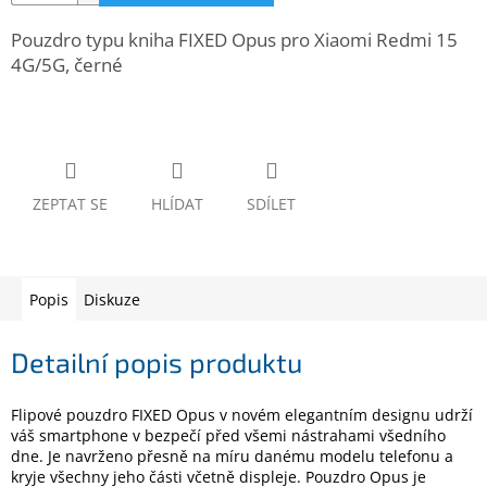
www.inpraise.cz
Pouzdro typu kniha FIXED Opus pro Xiaomi Redmi 15
Gaming
4G/5G, černé
Telefony
a
tablety
Cyklo
ZEPTAT SE
HLÍDAT
SDÍLET
a
sport
Dílna
Popis
Diskuze
a
zahrada
Detailní popis produktu
Velké
spotřebiče
Flipové pouzdro FIXED Opus v novém elegantním designu udrží
váš smartphone v bezpečí před všemi nástrahami všedního
Počítače
dne. Je navrženo přesně na míru danému modelu telefonu a
a
kryje všechny jeho části včetně displeje. Pouzdro Opus je
notebooky