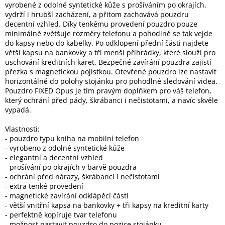
vyrobené z odolné syntetické kůže s prošíváním po okrajích,
vydrží i hrubší zacházení, a přitom zachovává pouzdru
decentní vzhled. Díky tenkému provedení pouzdro pouze
Elektronika
minimálně zvětšuje rozměry telefonu a pohodlně se tak vejde
do kapsy nebo do kabelky. Po odklopení přední části najdete
větší kapsu na bankovky a tři menší přihrádky, které slouží pro
Domácnost
uschování kreditních karet. Bezpečné zavírání pouzdra zajistí
přezka s magnetickou pojistkou. Otevřené pouzdro lze nastavit
%
horizontálně do polohy stojánku pro pohodlné sledování videa.
Black
Pouzdro FIXED Opus je tím pravým doplňkem pro váš telefon,
Friday
který ochrání před pády, škrábanci i nečistotami, a navíc skvěle
vypadá.
VÝPRODEJ
Vlastnosti:
- pouzdro typu kniha na mobilní telefon
- vyrobeno z odolné syntetické kůže
Akční
zboží
- elegantní a decentní vzhled
- prošívání po okrajích v barvě pouzdra
TONERY
- ochrání před nárazy, škrábanci i nečistotami
A
- extra tenké provedení
CARTRIDGE
- magnetické zavírání odklápěcí části
OEM
- větší vnitřní kapsa na bankovky + tři kapsy na kreditní karty
- perfektně kopíruje tvar telefonu
Sestavy
počítačů
- možnost nastavit pouzdro do pozice stojánku