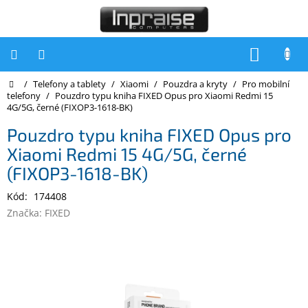
Přejít
na
obsah
NÁKUP
KOŠÍK
Domů
/
Telefony a tablety
/
Xiaomi
/
Pouzdra a kryty
/
Pro mobilní
Počítače
telefony
/
Pouzdro typu kniha FIXED Opus pro Xiaomi Redmi 15
4G/5G, černé (FIXOP3-1618-BK)
Počítače
Inpraise
Pouzdro typu kniha FIXED Opus pro
Xiaomi Redmi 15 4G/5G, černé
Notebooky
(FIXOP3-1618-BK)
Tiskárny
Kód:
174408
Monitory
Značka:
FIXED
Akce
a
slevy
Oblíbené
Kontakty