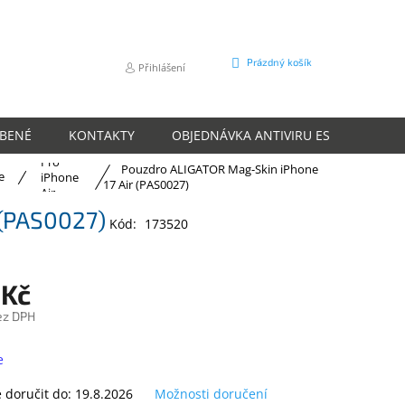
NÁKUPNÍ
Prázdný košík
Přihlášení
KOŠÍK
ÍBENÉ
KONTAKTY
OBJEDNÁVKA ANTIVIRU ESET
O N
Pro
Pouzdro ALIGATOR Mag-Skin iPhone
e
iPhone
17 Air (PAS0027)
Air
 (PAS0027)
Kód:
173520
 Kč
ez DPH
e
doručit do:
19.8.2026
Možnosti doručení