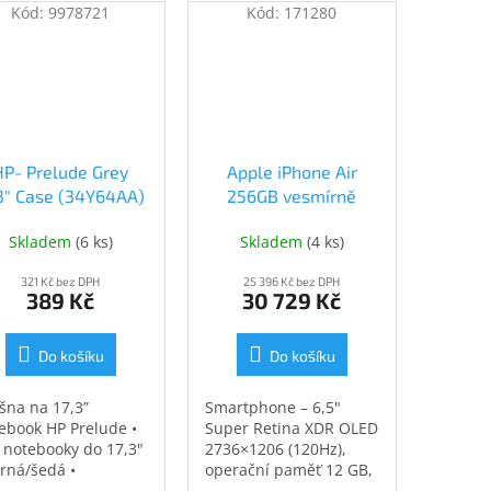
Kód:
9978721
Kód:
171280
HP- Prelude Grey
Apple iPhone Air
.3" Case (34Y64AA)
256GB vesmírně
(34Y64AA)
černá (MG2L4SX/A)
Skladem
(
6 ks
)
Skladem
(
4 ks
)
321 Kč bez DPH
25 396 Kč bez DPH
389 Kč
30 729 Kč
Do košíku
Do košíku
šna na 17,3”
Smartphone – 6,5"
ebook HP Prelude •
Super Retina XDR OLED
 notebooky do 17,3"
2736×1206 (120Hz),
erná/šedá •
operační paměť 12 GB,
ěodolná •
vnitřní paměť 256 GB,