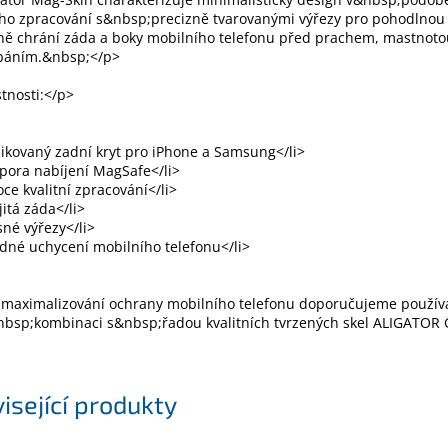
ího zpracování s&nbsp;precizně tvarovanými výřezy pro pohodlnou
ě chrání záda a boky mobilního telefonu před prachem, mastnoto
báním.&nbsp;</p>
tnosti:</p>
ikovaný zadní kryt pro iPhone a Samsung</li>
pora nabíjení MagSafe</li>
oce kvalitní zpracování</li>
jitá záda</li>
sné výřezy</li>
dné uchycení mobilního telefonu</li>
 maximalizování ochrany mobilního telefonu doporučujeme používa
nbsp;kombinaci s&nbsp;řadou kvalitních tvrzených skel ALIGATOR
isející produkty