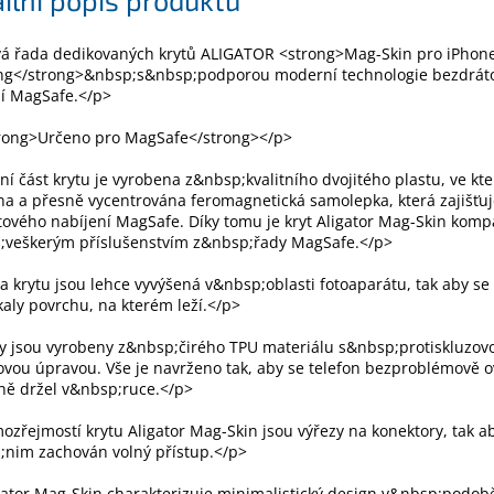
á řada dedikovaných krytů ALIGATOR <strong>Mag-Skin pro iPhon
g</strong>&nbsp;s&nbsp;podporou moderní technologie bezdrát
ní MagSafe.</p>
rong>Určeno pro MagSafe</strong></p>
í část krytu je vyrobena z&nbsp;kvalitního dvojitého plastu, ve kt
a a přesně vycentrována feromagnetická samolepka, která zajišťu
ového nabíjení MagSafe. Díky tomu je kryt Aligator Mag-Skin kompa
;veškerým příslušenstvím z&nbsp;řady MagSafe.</p>
 krytu jsou lehce vyvýšená v&nbsp;oblasti fotoaparátu, tak aby se
aly povrchu, na kterém leží.</p>
y jsou vyrobeny z&nbsp;čirého TPU materiálu s&nbsp;protiskluzov
vou úpravou. Vše je navrženo tak, aby se telefon bezproblémově o
ně držel v&nbsp;ruce.</p>
zřejmostí krytu Aligator Mag-Skin jsou výřezy na konektory, tak ab
;nim zachován volný přístup.</p>
ator Mag-Skin charakterizuje minimalistický design v&nbsp;podob