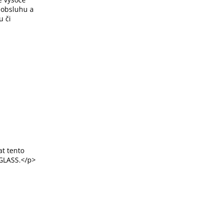
 obsluhu a
u či
t tento
 GLASS.</p>