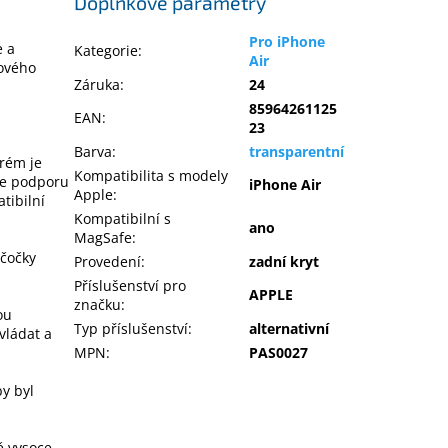
Doplňkové parametry
Pro iPhone
e a
Kategorie
:
Air
ového
Záruka
:
24
85964261125
EAN
:
23
Barva
:
transparentní
erém je
Kompatibilita s modely
je podporu
iPhone Air
Apple
:
tibilní
Kompatibilní s
ano
MagSafe
:
 čočky
Provedení
:
zadní kryt
Příslušenství pro
APPLE
značku
:
ou
Typ příslušenství
:
alternativní
vládat a
MPN
:
PAS0027
y byl
ě vysoce