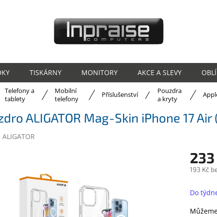
OKY
TISKÁRNY
MONITORY
AKCE A SLEVY
OBL
Telefony a
Mobilní
Pouzdra
ů
Příslušenství
Appl
tablety
telefony
a kryty
zdro ALIGATOR Mag-Skin iPhone 17 Air
:
ALIGATOR
233
193 Kč b
Měrná
cena:
Do týdn
Můžeme 