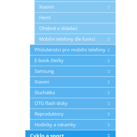
Xiaomi
Herní
Ohebné a skládací
Mobilní telefony dle funkcí
Příslušenství pro mobilní telefony
E-book čtečky
Samsung
Xiaomi
Sluchátka
OTG flash disky
Reproduktory
Hodinky a náramky
Cyklo a sport