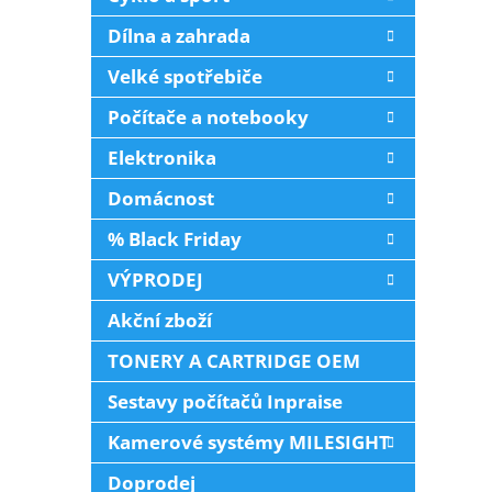
Dílna a zahrada
Velké spotřebiče
Počítače a notebooky
Elektronika
Domácnost
% Black Friday
VÝPRODEJ
Akční zboží
TONERY A CARTRIDGE OEM
Sestavy počítačů Inpraise
Kamerové systémy MILESIGHT
Doprodej