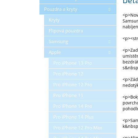
Pouzdra a kryty
<p>Nov
Kryty
Samsun
nabíje
Flipová pouzdra
<p><st
Samsung
<p>Zadn
Apple
umístěn
bezdrát
Pro iPhone 13 Pro
s&nbsp
Pro iPhone 12
<p>Záda
Pro iPhone 12 Pro
nedotýk
Pro iPhone 11
<p>Bok
povrcho
Pro iPhone 14 Pro
pohodl
Pro iPhone 14 Plus
<p>Samo
k&nbsp
Pro iPhone 12 Pro Max
<p>Alig