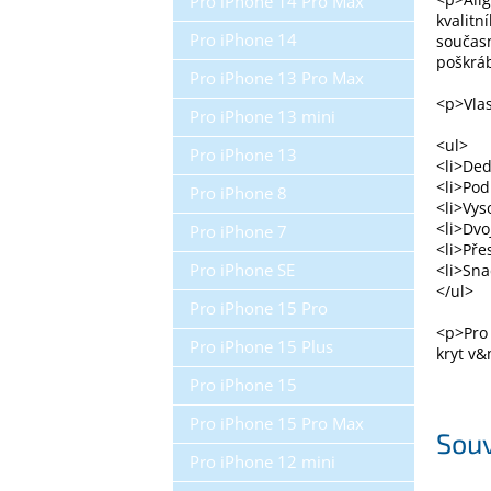
Pro iPhone 14 Pro Max
kvalitn
Pro iPhone 14
současn
poškrá
Pro iPhone 13 Pro Max
<p>Vlas
Pro iPhone 13 mini
<ul>
Pro iPhone 13
<li>Ded
<li>Pod
Pro iPhone 8
<li>Vys
<li>Dvo
Pro iPhone 7
<li>Pře
Pro iPhone SE
<li>Sna
</ul>
Pro iPhone 15 Pro
<p>Pro
Pro iPhone 15 Plus
kryt v&
Pro iPhone 15
Pro iPhone 15 Pro Max
Souv
Pro iPhone 12 mini