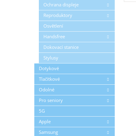
Ochrana displeje
pol
na 
Reproduktory
kap
0,3
Osvětlení
Handsfree
Dokovací stanice
Stylusy
Dotykové
Tlačítkové
Odolné
Pro seniory
5G
Apple
Samsung