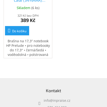
Case (34Y64AA)
(34Y64AA)
Skladem
(
6 ks
)
321 Kč bez DPH
389 Kč
Do košíku
Brašna na 17,3” notebook
HP Prelude • pro notebooky
do 17,3" • černá/šedá •
voděodolná • polstrovaná
přihrádka na notebook •
speciální kapsy na
příslušenství • 0,37 kg
Z
á
Kontakt
p
a
info
@
inpraise.cz
t
í