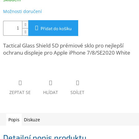
www.inpraise.cz
Možnosti doručení
Gaming
Přidat do košíku
Telefony
a
tablety
Tactical Glass Shield 5D prémiové sklo pro nejlepší
ochranu displeje pro Apple iPhone 7/8/SE2020 White
Cyklo
a
sport
Dílna
a
zahrada
ZEPTAT SE
HLÍDAT
SDÍLET
Velké
spotřebiče
Popis
Diskuze
Počítače
a
Detailní popis produktu
notebooky