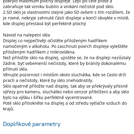
pokrylo maximum plochy displeje. Lepí po celé ploše a
zabraňuje tak vzniku bublin a vnikání nečistot pod sklo.
2.5D sklo je vlastnostmi stejné jako 5D ovšem s tím rozdílem, že
je rovné, nekryje zahnuté části displeje a končí obvykle v místě,
kde displej přestává být perfektně plochý
Návod na nalepení skla
Displej co nejpečlivěji očistěte přiloženým hadříkem
namočeným v alkoholu. Po zaschnutí povrch displeje vyleštěte
přiloženým hadříkem z mikrovlákna.
Než přiložíte sklo na displej, ujistěte se, že na displeji nezůstaly
žádné, byť sebemenší nečistoty, které by bránily dokonalému
přilnutí skla.
Věnujte pozornost i místům okolo sluchátka, kde se často drží
prach a nečistoty, které by sklo znehodnotily.
Sklo opatrně přiložte nad displej, tak aby se překrývaly přesně
výřezy pro kameru, sluchátko nebo senzor přiblížení a aby sklo
bylo na výšku i šířku perfektně vycentrované.
Poté sklo přitiskněte na displej a od středu vytlačte vzduch do
krajů.
Doplňkové parametry