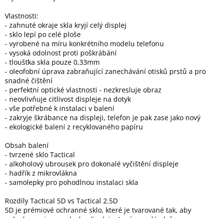
Inpraise
Vlastnosti:
- zahnuté okraje skla kryjí celý displej
Kamerové
systémy
- sklo lepí po celé ploše
MILESIGHT
- vyrobené na míru konkrétního modelu telefonu
- vysoká odolnost proti poškrábání
- tloušťka skla pouze 0,33mm
Doprodej
- oleofobní úprava zabraňující zanechávání otisků prstů a pro
snadné čištění
Přihlášení
- perfektní optické vlastnosti - nezkresluje obraz
- neovlivňuje citlivost displeje na dotyk
- vše potřebné k instalaci v balení
- zakryje škrábance na displeji, telefon je pak zase jako nový
- ekologické balení z recyklovaného papíru
Obsah balení
- tvrzené sklo Tactical
- alkoholový ubrousek pro dokonalé vyčištění displeje
- hadřík z mikrovlákna
- samolepky pro pohodlnou instalaci skla
Rozdíly Tactical 5D vs Tactical 2.5D
5D je prémiové ochranné sklo, které je tvarované tak, aby