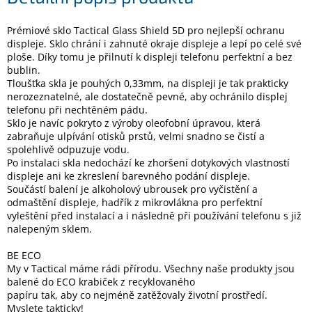
Prémiové sklo Tactical Glass Shield 5D pro nejlepší ochranu
Elektronika
displeje. Sklo chrání i zahnuté okraje displeje a lepí po celé své
ploše. Díky tomu je přilnutí k displeji telefonu perfektní a bez
bublin.
Domácnost
Tloušťka skla je pouhých 0,33mm, na displeji je tak prakticky
nerozeznatelné, ale dostatečně pevné, aby ochránilo displej
telefonu při nechtěném pádu.
%
Black
Sklo je navíc pokryto z výroby oleofobní úpravou, která
Friday
zabraňuje ulpívání otisků prstů, velmi snadno se čistí a
spolehlivě odpuzuje vodu.
Po instalaci skla nedochází ke zhoršení dotykových vlastností
VÝPRODEJ
displeje ani ke zkreslení barevného podání displeje.
Součástí balení je alkoholový ubrousek pro vyčistění a
odmaštění displeje, hadřík z mikrovlákna pro perfektní
Akční
vyleštění před instalací a i následně při používání telefonu s již
zboží
nalepeným sklem.
TONERY
A
BE ECO
CARTRIDGE
My v Tactical máme rádi přírodu. Všechny naše produkty jsou
OEM
balené do ECO krabiček z recyklovaného
papíru tak, aby co nejméně zatěžovaly životní prostředí.
Sestavy
Myslete takticky!
počítačů