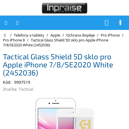
Přejít
na
obsah
NÁKUP
KOŠÍK
Domů
/
Telefony a tablety
/
Apple
/
Ochrana displeje
/
Pro iPhone
/
Počítače
Pro iPhone 8
/
Tactical Glass Shield 5D sklo pro Apple iPhone
7/8/SE2020 White (2452036)
Počítače
Inpraise
Tactical Glass Shield 5D sklo pro
Apple iPhone 7/8/SE2020 White
Notebooky
(2452036)
Tiskárny
Kód:
9997519
Monitory
Značka:
Tactical
Akce
a
slevy
Oblíbené
Kontakty