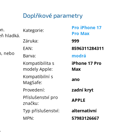
Doplňkové parametry
Pro iPhone 17
on.
Kategorie
:
Pro Max
eň hladká.
Záruka
:
999
EAN
:
8596311284311
m, nebo
Barva
:
modrá
Kompatibilita s
iPhone 17 Pro
modely Apple
:
Max
Kompatibilní s
ano
MagSafe
:
Provedení
:
zadní kryt
Příslušenství pro
APPLE
značku
:
Typ příslušenství
:
alternativní
MPN
:
57983126667
.