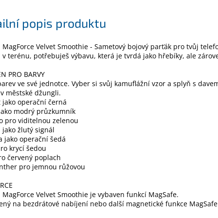
ilní popis produktu
l MagForce Velvet Smoothie - Sametový bojový parťák pro tvůj telef
i v terénu, potřebuješ výbavu, která je tvrdá jako hřebíky, ale zárov
EN PRO BARVY
arev ve své jednotce. Vyber si svůj kamuflážní vzor a splyň s dave
 v městské džungli.
 jako operační černá
 jako modrý průzkumník
 pro viditelnou zelenou
jako žlutý signál
 jako operační šedá
ro krycí šedou
pro červený poplach
anther pro jemnou růžovou
RCE
l MagForce Velvet Smoothie je vybaven funkcí MagSafe.
ený na bezdrátové nabíjení nebo další magnetické funkce MagSafe