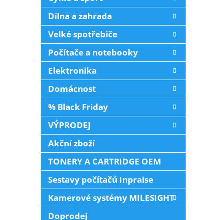
Dílna a zahrada
Velké spotřebiče
Počítače a notebooky
Elektronika
Domácnost
% Black Friday
VÝPRODEJ
Akční zboží
TONERY A CARTRIDGE OEM
Sestavy počítačů Inpraise
Kamerové systémy MILESIGHT
Doprodej