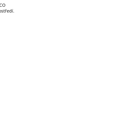
ECO
středí.