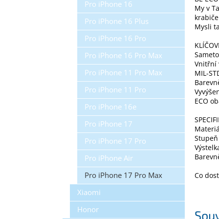
Pro iPhone 16
My v Ta
krabiče
Pro iPhone 16 Plus
Mysli ta
Pro iPhone 16 Pro
KLÍČOV
Sameto
Pro iPhone 16 Pro Max
Vnitřní
Pro iPhone 11 Pro Max
MIL-ST
Barevně
Pro iPhone 11 Pro
Vyvýšen
ECO ob
Pro iPhone 16e
SPECIF
Pro iPhone 17
Materiá
Stupeň
Pro iPhone 17 Pro
Výstelk
Barevně
Pro iPhone Air
Pro iPhone 17 Pro Max
Co dost
Xiaomi
Honor
Souv