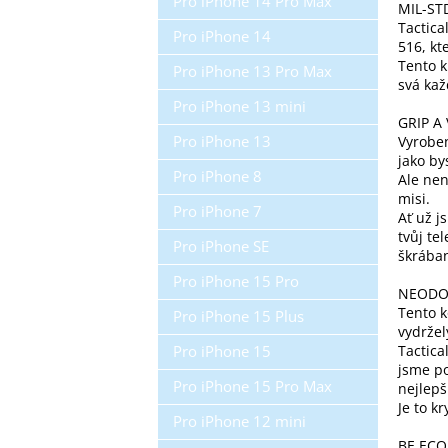
Pro iPhone 14 Pro Max
MIL-ST
Tactica
Pro iPhone 14
516, kt
Tento k
Pro iPhone 13 Pro Max
svá kaž
Pro iPhone 13 mini
GRIP A
Pro iPhone 13
Vyroben
jako by
Pro iPhone 8
Ale nen
misi.
Pro iPhone 7
Ať už j
tvůj te
Pro iPhone SE
škrába
Pro iPhone 15 Pro
NEODO
Tento k
Pro iPhone 15 Plus
vydržel
Pro iPhone 15
Tactic
jsme po
Pro iPhone 15 Pro Max
nejlepš
Je to k
Pro iPhone 12 mini
BE ECO