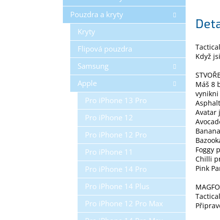
Pouzdra a kryty
Deta
Kryty
Tactica
Flipová pouzdra
Když js
Samsung
STVOŘ
Apple
Máš 8 b
vynikni
Pro iPhone 13 Pro
Asphalt
Avatar
Pro iPhone 12
Avocado
Banana 
Pro iPhone 12 Pro
Bazooka
Foggy p
Pro iPhone 11
Chilli 
Pink P
Pro iPhone 14 Pro
Pro iPhone 14 Plus
MAGFO
Tactica
Pro iPhone 12 Pro Max
Připrav