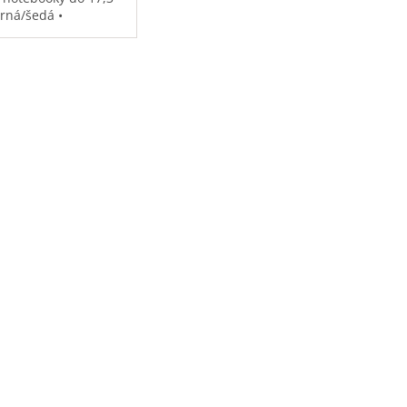
erná/šedá •
ěodolná •
strovaná přihrádka
notebook • speciální
sy na příslušenství •
7 kg