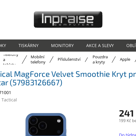
OKY
TISKÁRNY
MONITORY
AKCE A SLEVY
OBL
Telefony
Mobilní
Pouzdra
ů
Příslušenství
Apple
a
telefony
a kryty
tablety
ical MagForce Velvet Smoothie Kryt p
tar (57983126667)
71001
:
Tactical
241
199 Kč b
Měrná
cena:
Do týdn