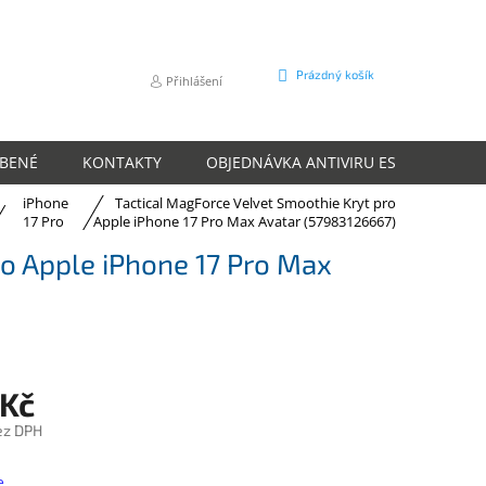
NÁKUPNÍ
Prázdný košík
Přihlášení
KOŠÍK
ÍBENÉ
KONTAKTY
OBJEDNÁVKA ANTIVIRU ESET
O N
Pro
iPhone
Tactical MagForce Velvet Smoothie Kryt pro
17 Pro
Apple iPhone 17 Pro Max Avatar (57983126667)
Max
ro Apple iPhone 17 Pro Max
 Kč
ez DPH
e