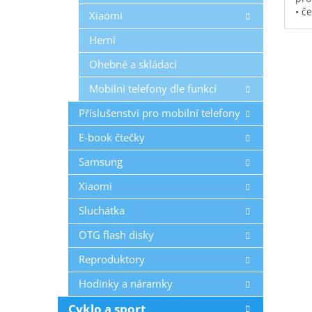
• č
Xiaomi
vod
pol
Herní
na 
Ohebné a skládací
kap
0,3
Mobilní telefony dle funkcí
Příslušenství pro mobilní telefony
E-book čtečky
Samsung
Xiaomi
Sluchátka
OTG flash disky
Reproduktory
Hodinky a náramky
Cyklo a sport