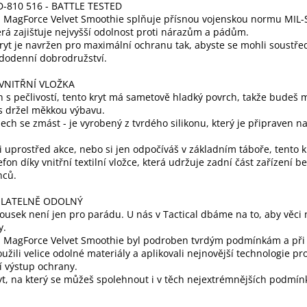
D-810 516 - BATTLE TESTED
l MagForce Velvet Smoothie splňuje přísnou vojenskou normu MIL
erá zajišťuje nejvyšší odolnost proti nárazům a pádům.
ryt je navržen pro maximální ochranu tak, abyste se mohli soustřed
dodenní dobrodružství.
 VNITŘNÍ VLOŽKA
 s pečlivostí, tento kryt má sametově hladký povrch, takže budeš m
s držel měkkou výbavu.
ech se zmást - je vyrobený z tvrdého silikonu, který je připraven na
si uprostřed akce, nebo si jen odpočíváš v základním táboře, tento k
lefon díky vnitřní textilní vložce, která udržuje zadní část zařízení b
nců.
LATELNĚ ODOLNÝ
ousek není jen pro parádu. U nás v Tactical dbáme na to, aby věci
y.
al MagForce Velvet Smoothie byl podroben tvrdým podmínkám a při
užili velice odolné materiály a aplikovali nejnovější technologie pr
í výstup ochrany.
ryt, na který se můžeš spolehnout i v těch nejextrémnějších podmín