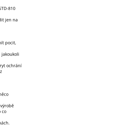
-STD-810
it jen na
ít pocit,
 jakoukoli
ryt ochrání
ez
 něco
 výrobě
o co
kách.