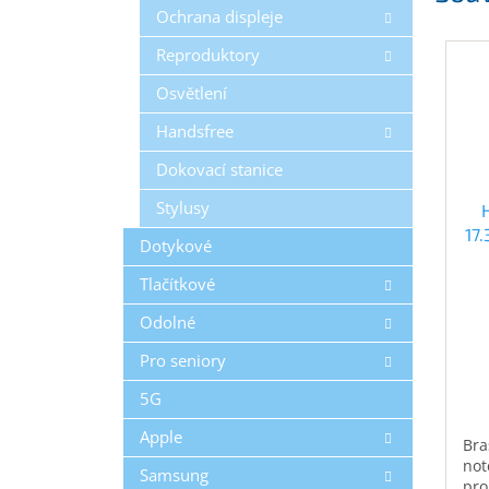
Ochrana displeje
Reproduktory
Osvětlení
Handsfree
Dokovací stanice
Stylusy
17
Dotykové
Tlačítkové
Odolné
Pro seniory
5G
Apple
Bra
not
Samsung
pro