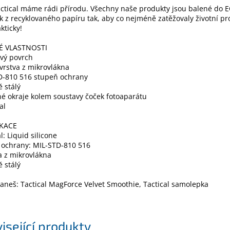
ctical máme rádi přírodu. Všechny naše produkty jsou balené do 
k z recyklovaného papíru tak, aby co nejméně zatěžovaly životní pro
kticky!
É VLASTNOSTI
vý povrch
 vrstva z mikrovlákna
D-810 516 stupeň ochrany
 stálý
é okraje kolem soustavy čoček fotoaparátu
al
IKACE
l: Liquid silicone
 ochrany: MIL-STD-810 516
a z mikrovlákna
 stálý
aneš: Tactical MagForce Velvet Smoothie, Tactical samolepka
isející produkty