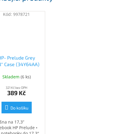
Kód:
9978721
HP- Prelude Grey
.3" Case (34Y64AA)
(34Y64AA)
Skladem
(
6 ks
)
321 Kč bez DPH
389 Kč
Do košíku
šna na 17,3”
ebook HP Prelude •
 notebooky do 17,3"