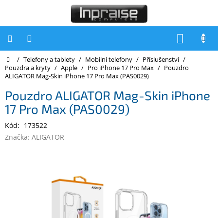
Přejít
na
obsah
NÁKUP
KOŠÍK
Domů
/
Telefony a tablety
/
Mobilní telefony
/
Příslušenství
/
Počítače
Pouzdra a kryty
/
Apple
/
Pro iPhone 17 Pro Max
/
Pouzdro
ALIGATOR Mag-Skin iPhone 17 Pro Max (PAS0029)
Počítače
Inpraise
Pouzdro ALIGATOR Mag-Skin iPhone
17 Pro Max (PAS0029)
Notebooky
Kód:
173522
Tiskárny
Značka:
ALIGATOR
Monitory
Akce
a
slevy
Oblíbené
Kontakty