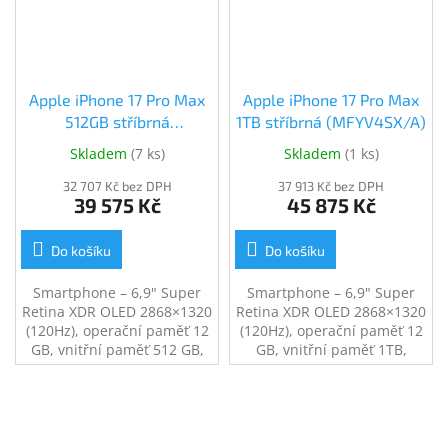
18Mpx, NFC, GPS, LTE, 5G
18Mpx, NFC, GPS, LTE, 5G
Apple iPhone 17 Pro Max
Apple iPhone 17 Pro Max
512GB stříbrná
1TB stříbrná (MFYV4SX/A)
(MFYQ4SX/A)
Skladem
(
7 ks
)
Skladem
(
1 ks
)
32 707 Kč bez DPH
37 913 Kč bez DPH
39 575 Kč
45 875 Kč
Do košíku
Do košíku
Smartphone – 6,9" Super
Smartphone – 6,9" Super
Retina XDR OLED 2868×1320
Retina XDR OLED 2868×1320
(120Hz), operační paměť 12
(120Hz), operační paměť 12
GB, vnitřní paměť 512 GB,
GB, vnitřní paměť 1TB,
single SIM + eSIM, procesor
single SIM + eSIM, procesor
Apple A19 Pro, fotoaparát:
Apple A19 Pro, fotoaparát:
48Mpx hlavní + 48Mpx
48Mpx hlavní + 48Mpx
širokoúhlý + 12Mpx
širokoúhlý + 12Mpx
teleobjektiv, přední kamera
teleobjektiv, přední kamera