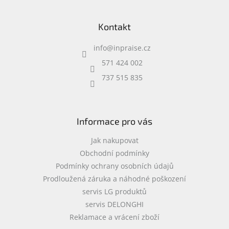
Z
18Mpx, NFC, GPS, LTE, 5G
18Mpx, NFC, GPS, LTE, 5G
á
Kontakt
p
a
info
@
inpraise.cz
t
í
571 424 002
737 515 835
Informace pro vás
Jak nakupovat
Obchodní podmínky
Podmínky ochrany osobních údajů
Prodloužená záruka a náhodné poškození
servis LG produktů
servis DELONGHI
Reklamace a vrácení zboží