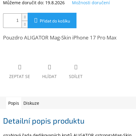
Můžeme doručit do:
19.8.2026
Možnosti doručení
www.inpraise.cz
Gaming
Přidat do košíku
Telefony
a
Pouzdro ALIGATOR Mag-Skin iPhone 17 Pro Max
tablety
Cyklo
a
sport
ZEPTAT SE
HLÍDAT
SDÍLET
Dílna
a
zahrada
Popis
Diskuze
Velké
spotřebiče
Detailní popis produktu
Počítače
a
<p>Nová řada dedikovaných krytů ALIGATOR <strong>Mag-Skin
notebooky