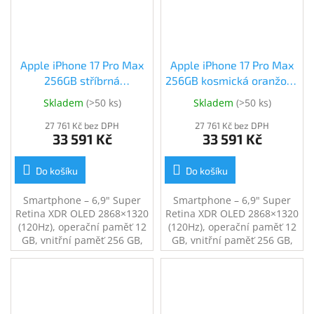
18Mpx, NFC, GPS, LTE, 5G
18Mpx, NFC, GPS, LTE, 5G
Apple iPhone 17 Pro Max
Apple iPhone 17 Pro Max
256GB stříbrná
256GB kosmická oranžová
(MFYM4SX/A)
(MFYN4SX/A)
Skladem
(
>50 ks
)
Skladem
(
>50 ks
)
27 761 Kč bez DPH
27 761 Kč bez DPH
33 591 Kč
33 591 Kč
Do košíku
Do košíku
Smartphone – 6,9" Super
Smartphone – 6,9" Super
Retina XDR OLED 2868×1320
Retina XDR OLED 2868×1320
(120Hz), operační paměť 12
(120Hz), operační paměť 12
GB, vnitřní paměť 256 GB,
GB, vnitřní paměť 256 GB,
single SIM + eSIM, procesor
single SIM + eSIM, procesor
Apple A19 Pro, fotoaparát:
Apple A19 Pro, fotoaparát:
48Mpx hlavní + 48Mpx
48Mpx hlavní + 48Mpx
širokoúhlý + 12Mpx
širokoúhlý + 12Mpx
teleobjektiv, přední kamera
teleobjektiv, přední kamera