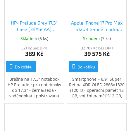
HP- Prelude Grey 17.3"
Apple iPhone 17 Pro Max
Case (34Y64AA)
512GB temně modrá
(34Y64AA)
(MFYU4SX/A)
Skladem
(
6 ks
)
Skladem
(
7 ks
)
321 Kč bez DPH
32 707 Kč bez DPH
389 Kč
39 575 Kč
Do košíku
Do košíku
Brašna na 17,3” notebook
Smartphone – 6,9" Super
HP Prelude • pro notebooky
Retina XDR OLED 2868×1320
do 17,3" • černá/šedá •
(120Hz), operační paměť 12
voděodolná • polstrovaná
GB, vnitřní paměť 512 GB,
přihrádka na notebook •
single SIM + eSIM, procesor
speciální kapsy na
Apple A19 Pro, fotoaparát:
příslušenství • 0,37 kg
48Mpx hlavní + 48Mpx
širokoúhlý + 12Mpx
teleobjektiv, přední kamera
18Mpx, NFC, GPS, LTE, 5G