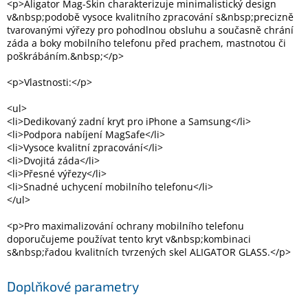
<p>Aligator Mag-Skin charakterizuje minimalistický design
Inpraise
v&nbsp;podobě vysoce kvalitního zpracování s&nbsp;precizně
tvarovanými výřezy pro pohodlnou obsluhu a současně chrání
Kamerové
záda a boky mobilního telefonu před prachem, mastnotou či
systémy
MILESIGHT
poškrábáním.&nbsp;</p>
<p>Vlastnosti:</p>
Doprodej
<ul>
Přihlášení
<li>Dedikovaný zadní kryt pro iPhone a Samsung</li>
<li>Podpora nabíjení MagSafe</li>
<li>Vysoce kvalitní zpracování</li>
<li>Dvojitá záda</li>
<li>Přesné výřezy</li>
<li>Snadné uchycení mobilního telefonu</li>
</ul>
<p>Pro maximalizování ochrany mobilního telefonu
doporučujeme používat tento kryt v&nbsp;kombinaci
s&nbsp;řadou kvalitních tvrzených skel ALIGATOR GLASS.</p>
Doplňkové parametry