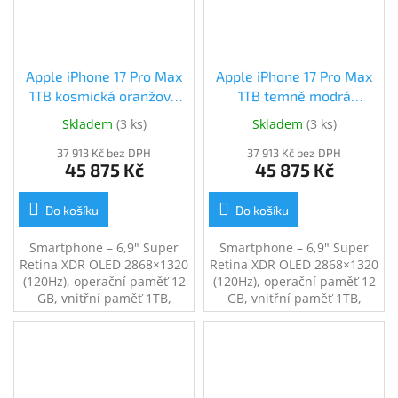
Apple iPhone 17 Pro Max
Apple iPhone 17 Pro Max
1TB kosmická oranžová
1TB temně modrá
(MFYW4SX/A)
(MFYX4SX/A)
Skladem
(
3 ks
)
Skladem
(
3 ks
)
37 913 Kč bez DPH
37 913 Kč bez DPH
45 875 Kč
45 875 Kč
Do košíku
Do košíku
Smartphone – 6,9" Super
Smartphone – 6,9" Super
Retina XDR OLED 2868×1320
Retina XDR OLED 2868×1320
(120Hz), operační paměť 12
(120Hz), operační paměť 12
GB, vnitřní paměť 1TB,
GB, vnitřní paměť 1TB,
single SIM + eSIM, procesor
single SIM + eSIM, procesor
Apple A19 Pro, fotoaparát:
Apple A19 Pro, fotoaparát:
48Mpx hlavní + 48Mpx
48Mpx hlavní + 48Mpx
širokoúhlý + 12Mpx
širokoúhlý + 12Mpx
teleobjektiv, přední kamera
teleobjektiv, přední kamera