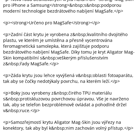
pro iPhone a Samsung</strong>&nbsp;s&nbsp;podporou
moderní technologie bezdrátového nabíjení MagSafe.</p>
Elektronika
<p><strong>Určeno pro MagSafe</strong></p>
Domácnost
<p>Zadní část krytu je vyrobena z&nbsp;kvalitního dvojitého
plastu, ve kterém je umístěna a přesně vycentrována
feromagnetická samolepka, která zajišťuje podporu
%
bezdrátového nabíjení MagSafe. Díky tomu je kryt Aligator Mag-
Black
Skin kompatibilní s&nbsp;veškerým příslušenstvím
Friday
z&nbsp;řady MagSafe.</p>
VÝPRODEJ
<p>Záda krytu jsou lehce vyvýšená v&nbsp;oblasti fotoaparátu,
tak aby se čočky nedotýkaly povrchu, na kterém leží.</p>
Akční
<p>Boky jsou vyrobeny z&nbsp;čirého TPU materiálu
zboží
s&nbsp;protiskluzovou povrchovou úpravou. Vše je navrženo
tak, aby se telefon bezproblémově ovládat a pohodlně držel
TONERY
v&nbsp;ruce.</p>
A
CARTRIDGE
OEM
<p>Samozřejmostí krytu Aligator Mag-Skin jsou výřezy na
konektory, tak aby byl k&nbsp;nim zachován volný přístup.</p>
Sestavy
počítačů