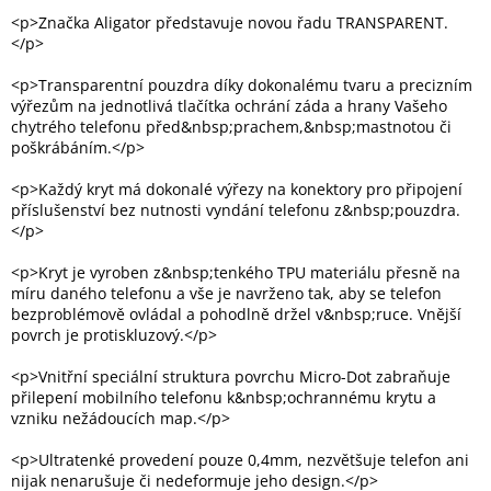
<p>Značka Aligator představuje novou řadu TRANSPARENT.
</p>
Elektronika
<p>Transparentní pouzdra díky dokonalému tvaru a precizním
výřezům na jednotlivá tlačítka ochrání záda a hrany Vašeho
Domácnost
chytrého telefonu před&nbsp;prachem,&nbsp;mastnotou či
poškrábáním.</p>
%
<p>Každý kryt má dokonalé výřezy na konektory pro připojení
Black
Friday
příslušenství bez nutnosti vyndání telefonu z&nbsp;pouzdra.
</p>
VÝPRODEJ
<p>Kryt je vyroben z&nbsp;tenkého TPU materiálu přesně na
míru daného telefonu a vše je navrženo tak, aby se telefon
bezproblémově ovládal a pohodlně držel v&nbsp;ruce. Vnější
Akční
povrch je protiskluzový.</p>
zboží
<p>Vnitřní speciální struktura povrchu Micro-Dot zabraňuje
TONERY
přilepení mobilního telefonu k&nbsp;ochrannému krytu a
A
CARTRIDGE
vzniku nežádoucích map.</p>
OEM
<p>Ultratenké provedení pouze 0,4mm, nezvětšuje telefon ani
Sestavy
nijak nenarušuje či nedeformuje jeho design.</p>
počítačů