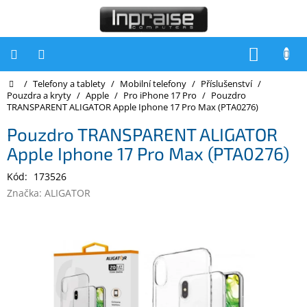
Přejít
na
obsah
NÁKUP
KOŠÍK
Domů
/
Telefony a tablety
/
Mobilní telefony
/
Příslušenství
/
Počítače
Pouzdra a kryty
/
Apple
/
Pro iPhone 17 Pro
/
Pouzdro
TRANSPARENT ALIGATOR Apple Iphone 17 Pro Max (PTA0276)
Počítače
Inpraise
Pouzdro TRANSPARENT ALIGATOR
Apple Iphone 17 Pro Max (PTA0276)
Notebooky
Kód:
173526
Tiskárny
Značka:
ALIGATOR
Monitory
Akce
a
slevy
Oblíbené
Kontakty