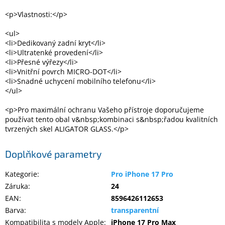
Inpraise
<p>Vlastnosti:</p>
Kamerové
systémy
<ul>
MILESIGHT
<li>Dedikovaný zadní kryt</li>
<li>Ultratenké provedení</li>
<li>Přesné výřezy</li>
Doprodej
<li>Vnitřní povrch MICRO-DOT</li>
<li>Snadné uchycení mobilního telefonu</li>
Přihlášení
</ul>
<p>Pro maximální ochranu Vašeho přístroje doporučujeme
používat tento obal v&nbsp;kombinaci s&nbsp;řadou kvalitních
tvrzených skel ALIGATOR GLASS.</p>
Doplňkové parametry
Kategorie
:
Pro iPhone 17 Pro
Záruka
:
24
EAN
:
8596426112653
Barva
:
transparentní
Kompatibilita s modely Apple
:
iPhone 17 Pro Max