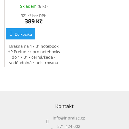
(34Y64AA)
Skladem
(
6 ks
)
321 Kč bez DPH
389 Kč
Do košíku
Brašna na 17,3” notebook
HP Prelude • pro notebooky
do 17,3" • černá/šedá •
voděodolná • polstrovaná
přihrádka na notebook •
speciální kapsy na
příslušenství • 0,37 kg
Z
á
Kontakt
p
a
info
@
inpraise.cz
t
í
571 424 002