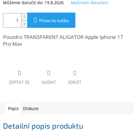
Můžeme doručit do:
19.8.2026
Možnosti doručení
www.inpraise.cz
Gaming
Přidat do košíku
Telefony
a
Pouzdro TRANSPARENT ALIGATOR Apple Iphone 17
tablety
Pro Max
Cyklo
a
sport
Dílna
ZEPTAT SE
HLÍDAT
SDÍLET
a
zahrada
Velké
Popis
Diskuze
spotřebiče
Detailní popis produktu
Počítače
a
notebooky