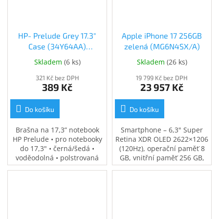
HP- Prelude Grey 17.3"
Apple iPhone 17 256GB
Case (34Y64AA)
zelená (MG6N4SX/A)
(34Y64AA)
Skladem
(
6 ks
)
Skladem
(
26 ks
)
321 Kč bez DPH
19 799 Kč bez DPH
389 Kč
23 957 Kč
Do košíku
Do košíku
Brašna na 17,3” notebook
Smartphone – 6,3" Super
HP Prelude • pro notebooky
Retina XDR OLED 2622×1206
do 17,3" • černá/šedá •
(120Hz), operační paměť 8
voděodolná • polstrovaná
GB, vnitřní paměť 256 GB,
přihrádka na notebook •
single SIM + eSIM, procesor
speciální kapsy na
Apple A19, fotoaparát:
příslušenství • 0,37 kg
48Mpx hlavní + 48Mpx
širokoúhlý, přední kamera
12Mpx, NFC, GPS, LTE, 5G,
USB-C, voděodolný (IP68)