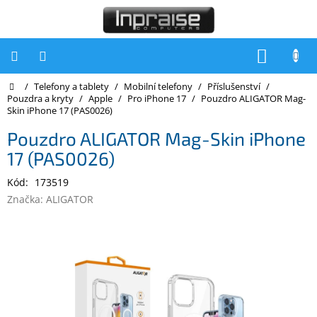
Přejít
na
obsah
NÁKUP
KOŠÍK
Domů
/
Telefony a tablety
/
Mobilní telefony
/
Příslušenství
/
Počítače
Pouzdra a kryty
/
Apple
/
Pro iPhone 17
/
Pouzdro ALIGATOR Mag-
Skin iPhone 17 (PAS0026)
Počítače
Inpraise
Pouzdro ALIGATOR Mag-Skin iPhone
17 (PAS0026)
Notebooky
Kód:
173519
Tiskárny
Značka:
ALIGATOR
Monitory
Akce
a
slevy
Oblíbené
Kontakty