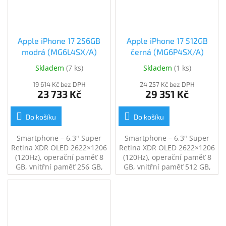
Apple iPhone 17 256GB
Apple iPhone 17 512GB
modrá (MG6L4SX/A)
černá (MG6P4SX/A)
Skladem
(
7 ks
)
Skladem
(
1 ks
)
19 614 Kč bez DPH
24 257 Kč bez DPH
23 733 Kč
29 351 Kč
Do košíku
Do košíku
Smartphone – 6,3" Super
Smartphone – 6,3" Super
Retina XDR OLED 2622×1206
Retina XDR OLED 2622×1206
(120Hz), operační paměť 8
(120Hz), operační paměť 8
GB, vnitřní paměť 256 GB,
GB, vnitřní paměť 512 GB,
single SIM + eSIM, procesor
single SIM + eSIM, procesor
Apple A19, fotoaparát:
Apple A19, fotoaparát:
48Mpx hlavní + 48Mpx
48Mpx hlavní + 48Mpx
širokoúhlý, přední kamera
širokoúhlý, přední kamera
12Mpx, NFC, GPS, LTE, 5G,
12Mpx, NFC, GPS, LTE, 5G,
USB-C, voděodolný (IP68)
USB-C, voděodolný (IP68),