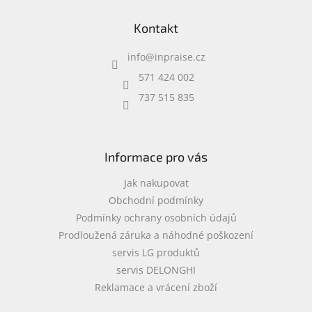
USB-C, voděodolný (IP68),
á
ryc
Kontakt
p
a
info
@
inpraise.cz
t
í
571 424 002
737 515 835
Informace pro vás
Jak nakupovat
Obchodní podmínky
Podmínky ochrany osobních údajů
Prodloužená záruka a náhodné poškození
servis LG produktů
servis DELONGHI
Reklamace a vrácení zboží