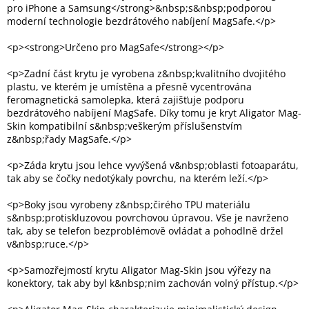
pro iPhone a Samsung</strong>&nbsp;s&nbsp;podporou
moderní technologie bezdrátového nabíjení MagSafe.</p>
Elektronika
<p><strong>Určeno pro MagSafe</strong></p>
Domácnost
<p>Zadní část krytu je vyrobena z&nbsp;kvalitního dvojitého
plastu, ve kterém je umístěna a přesně vycentrována
feromagnetická samolepka, která zajišťuje podporu
%
bezdrátového nabíjení MagSafe. Díky tomu je kryt Aligator Mag-
Black
Skin kompatibilní s&nbsp;veškerým příslušenstvím
Friday
z&nbsp;řady MagSafe.</p>
<p>Záda krytu jsou lehce vyvýšená v&nbsp;oblasti fotoaparátu,
VÝPRODEJ
tak aby se čočky nedotýkaly povrchu, na kterém leží.</p>
Akční
<p>Boky jsou vyrobeny z&nbsp;čirého TPU materiálu
zboží
s&nbsp;protiskluzovou povrchovou úpravou. Vše je navrženo
tak, aby se telefon bezproblémově ovládat a pohodlně držel
TONERY
v&nbsp;ruce.</p>
A
CARTRIDGE
<p>Samozřejmostí krytu Aligator Mag-Skin jsou výřezy na
OEM
konektory, tak aby byl k&nbsp;nim zachován volný přístup.</p>
Sestavy
počítačů