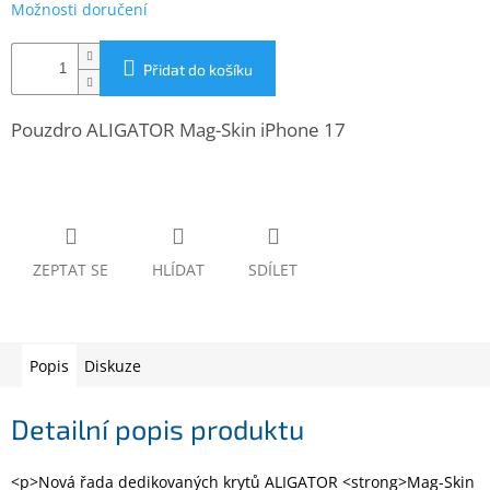
Možnosti doručení
www.inpraise.cz
Gaming
Přidat do košíku
Telefony
Pouzdro ALIGATOR Mag-Skin iPhone 17
a
tablety
Cyklo
a
sport
ZEPTAT SE
HLÍDAT
SDÍLET
Dílna
a
zahrada
Popis
Diskuze
Velké
spotřebiče
Detailní popis produktu
Počítače
a
<p>Nová řada dedikovaných krytů ALIGATOR <strong>Mag-Skin
notebooky