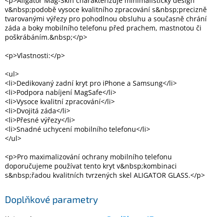
<p>Aligator Mag-Skin charakterizuje minimalistický design
Inpraise
v&nbsp;podobě vysoce kvalitního zpracování s&nbsp;precizně
tvarovanými výřezy pro pohodlnou obsluhu a současně chrání
Kamerové
záda a boky mobilního telefonu před prachem, mastnotou či
systémy
poškrábáním.&nbsp;</p>
MILESIGHT
<p>Vlastnosti:</p>
Doprodej
<ul>
<li>Dedikovaný zadní kryt pro iPhone a Samsung</li>
Přihlášení
<li>Podpora nabíjení MagSafe</li>
<li>Vysoce kvalitní zpracování</li>
<li>Dvojitá záda</li>
<li>Přesné výřezy</li>
<li>Snadné uchycení mobilního telefonu</li>
</ul>
<p>Pro maximalizování ochrany mobilního telefonu
doporučujeme používat tento kryt v&nbsp;kombinaci
s&nbsp;řadou kvalitních tvrzených skel ALIGATOR GLASS.</p>
Doplňkové parametry