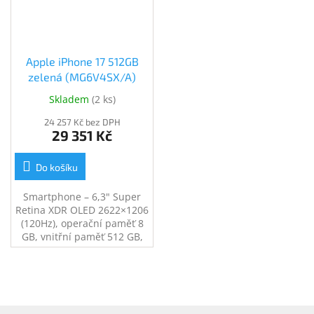
ryc
Apple iPhone 17 512GB
zelená (MG6V4SX/A)
Skladem
(
2 ks
)
24 257 Kč bez DPH
29 351 Kč
Do košíku
Smartphone – 6,3" Super
Retina XDR OLED 2622×1206
(120Hz), operační paměť 8
GB, vnitřní paměť 512 GB,
single SIM + eSIM, procesor
Apple A19, fotoaparát:
48Mpx hlavní + 48Mpx
širokoúhlý, přední kamera
12Mpx, NFC, GPS, LTE, 5G,
Z