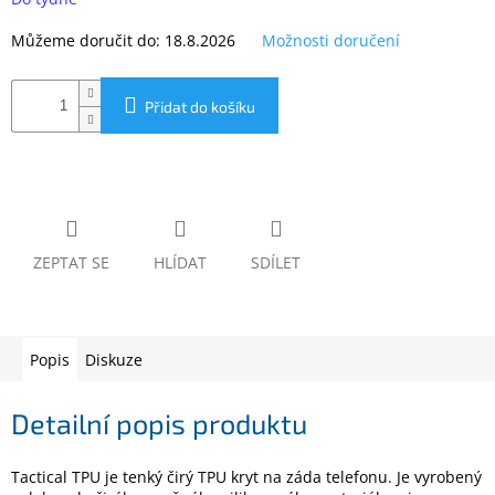
www.inpraise.cz
Můžeme doručit do:
18.8.2026
Možnosti doručení
Gaming
Přidat do košíku
Telefony
a
tablety
Cyklo
a
sport
ZEPTAT SE
HLÍDAT
SDÍLET
Dílna
a
zahrada
Popis
Diskuze
Velké
spotřebiče
Detailní popis produktu
Počítače
Tactical TPU je tenký čirý TPU kryt na záda telefonu. Je vyrobený
a
notebooky