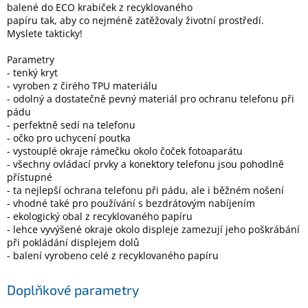
balené do ECO krabiček z recyklovaného
Inpraise
papíru tak, aby co nejméně zatěžovaly životní prostředí.
Myslete takticky!
Kamerové
systémy
MILESIGHT
Parametry
- tenký kryt
- vyroben z čirého TPU materiálu
Doprodej
- odolný a dostatečně pevný materiál pro ochranu telefonu při
pádu
Přihlášení
- perfektně sedí na telefonu
- očko pro uchycení poutka
- vystouplé okraje rámečku okolo čoček fotoaparátu
- všechny ovládací prvky a konektory telefonu jsou pohodlně
přístupné
- ta nejlepší ochrana telefonu při pádu, ale i běžném nošení
- vhodné také pro používání s bezdrátovým nabíjením
- ekologický obal z recyklovaného papíru
- lehce vyvýšené okraje okolo displeje zamezují jeho poškrábání
při pokládání displejem dolů
- balení vyrobeno celé z recyklovaného papíru
Doplňkové parametry