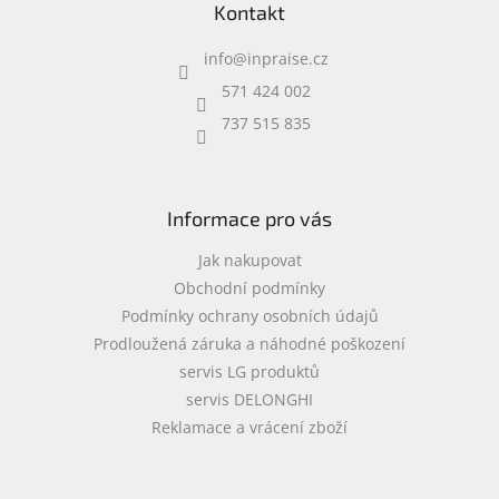
Kontakt
p
a
info
@
inpraise.cz
t
í
571 424 002
737 515 835
Informace pro vás
Jak nakupovat
Obchodní podmínky
Podmínky ochrany osobních údajů
Prodloužená záruka a náhodné poškození
servis LG produktů
servis DELONGHI
Reklamace a vrácení zboží