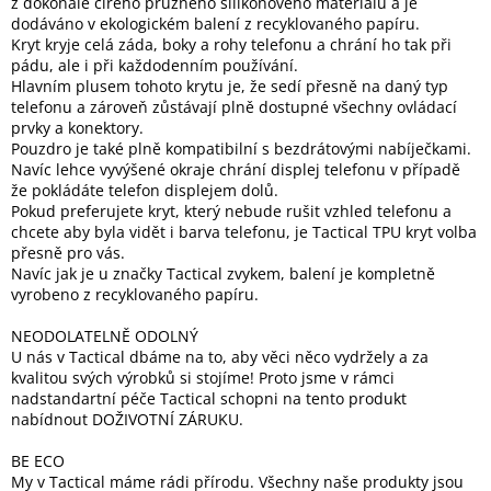
z dokonale čirého pružného silikonového materiálu a je
dodáváno v ekologickém balení z recyklovaného papíru.
Kryt kryje celá záda, boky a rohy telefonu a chrání ho tak při
Elektronika
pádu, ale i při každodenním používání.
Hlavním plusem tohoto krytu je, že sedí přesně na daný typ
telefonu a zároveň zůstávají plně dostupné všechny ovládací
Domácnost
prvky a konektory.
Pouzdro je také plně kompatibilní s bezdrátovými nabíječkami.
Navíc lehce vyvýšené okraje chrání displej telefonu v případě
%
že pokládáte telefon displejem dolů.
Black
Friday
Pokud preferujete kryt, který nebude rušit vzhled telefonu a
chcete aby byla vidět i barva telefonu, je Tactical TPU kryt volba
přesně pro vás.
VÝPRODEJ
Navíc jak je u značky Tactical zvykem, balení je kompletně
vyrobeno z recyklovaného papíru.
Akční
NEODOLATELNĚ ODOLNÝ
zboží
U nás v Tactical dbáme na to, aby věci něco vydržely a za
kvalitou svých výrobků si stojíme! Proto jsme v rámci
TONERY
nadstandartní péče Tactical schopni na tento produkt
A
CARTRIDGE
nabídnout DOŽIVOTNÍ ZÁRUKU.
OEM
BE ECO
Sestavy
My v Tactical máme rádi přírodu. Všechny naše produkty jsou
počítačů