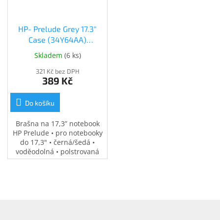
HP- Prelude Grey 17.3"
Case (34Y64AA)
(34Y64AA)
Skladem
(
6 ks
)
321 Kč bez DPH
389 Kč
Do košíku
Brašna na 17,3” notebook
HP Prelude • pro notebooky
do 17,3" • černá/šedá •
voděodolná • polstrovaná
přihrádka na notebook •
speciální kapsy na
příslušenství • 0,37 kg
Z
á