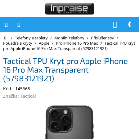
Přejít
na
obsah
NÁKUP
KOŠÍK
Domů
/
Telefony a tablety
/
Mobilní telefony
/
Příslušenství
/
Počítače
Pouzdra a kryty
/
Apple
/
Pro iPhone 16 Pro Max
/
Tactical TPU Kryt
pro Apple iPhone 16 Pro Max Transparent (57983121921)
Počítače
Inpraise
Tactical TPU Kryt pro Apple iPhone
16 Pro Max Transparent
Notebooky
(57983121921)
Tiskárny
Kód:
145665
Monitory
Značka:
Tactical
Akce
a
slevy
Oblíbené
Kontakty