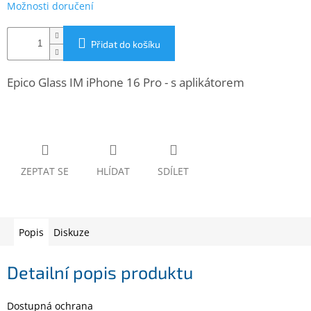
Možnosti doručení
www.inpraise.cz
Gaming
Přidat do košíku
Telefony
Epico Glass IM iPhone 16 Pro - s aplikátorem
a
tablety
Cyklo
a
sport
ZEPTAT SE
HLÍDAT
SDÍLET
Dílna
a
zahrada
Popis
Diskuze
Velké
spotřebiče
Detailní popis produktu
Počítače
a
Dostupná ochrana
notebooky