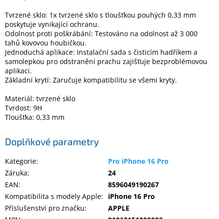
Tvrzené sklo: 1x tvrzené sklo s tloušťkou pouhých 0,33 mm
poskytuje vynikající ochranu.
Elektronika
Odolnost proti poškrábání: Testováno na odolnost až 3 000
tahů kovovou houbičkou.
Domácnost
Jednoduchá aplikace: Instalační sada s čisticím hadříkem a
samolepkou pro odstranění prachu zajišťuje bezproblémovou
aplikaci.
%
Základní krytí: Zaručuje kompatibilitu se všemi kryty.
Black
Friday
Materiál: tvrzené sklo
Tvrdost: 9H
Tloušťka: 0,33 mm
VÝPRODEJ
Doplňkové parametry
Akční
zboží
Kategorie
:
Pro iPhone 16 Pro
TONERY
Záruka
:
24
A
EAN
:
8596049190267
CARTRIDGE
OEM
Kompatibilita s modely Apple
:
iPhone 16 Pro
Příslušenství pro značku
:
APPLE
Sestavy
počítačů