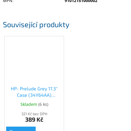
MPN
:
91012151000002
Inpraise
Kamerové
systémy
Související produkty
MILESIGHT
Doprodej
Přihlášení
HP- Prelude Grey 17.3"
Case (34Y64AA)
(34Y64AA)
Skladem
(
6 ks
)
321 Kč bez DPH
389 Kč