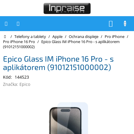
Přejít
na
obsah
NÁKUP
KOŠÍK
Domů
/
Telefony a tablety
/
Apple
/
Ochrana displeje
/
Pro iPhone
/
Počítače
Pro iPhone 16 Pro
/
Epico Glass IM iPhone 16 Pro - s aplikátorem
(91012151000002)
Počítače
Inpraise
Epico Glass IM iPhone 16 Pro - s
aplikátorem (91012151000002)
Notebooky
Kód:
144523
Tiskárny
Značka:
Epico
Monitory
Akce
a
slevy
Oblíbené
Kontakty