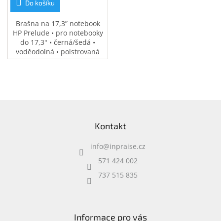
Do košíku
Brašna na 17,3” notebook
HP Prelude • pro notebooky
do 17,3" • černá/šedá •
voděodolná • polstrovaná
přihrádka na notebook •
speciální kapsy na
příslušenství • 0,37 kg
Z
á
Kontakt
p
a
info
@
inpraise.cz
t
í
571 424 002
737 515 835
Informace pro vás