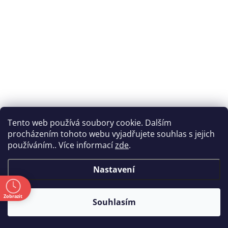
Tento web používá soubory cookie. Dalším
procházením tohoto webu vyjadřujete souhlas s jejich
používáním.. Více informací
zde
.
Nastavení
ě
Zobrazit
Souhlasím