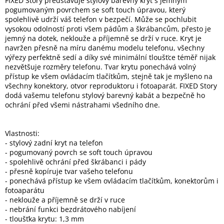
FIXED Story představuje stylový barevný kryt s jemným
pogumovaným povrchem se soft touch úpravou, který
spolehlivě udrží váš telefon v bezpečí. Může se pochlubit
Elektronika
vysokou odolností proti všem pádům a škrábancům, přesto je
jemný na dotek, neklouže a příjemně se drží v ruce. Kryt je
navržen přesně na míru danému modelu telefonu, všechny
Domácnost
výřezy perfektně sedí a díky své minimální tloušťce téměř nijak
nezvětšuje rozměry telefonu. Tvar krytu ponechává volný
přístup ke všem ovládacím tlačítkům, stejně tak je myšleno na
%
všechny konektory, otvor reproduktoru i fotoaparát. FIXED Story
Black
Friday
dodá vašemu telefonu stylový barevný kabát a bezpečně ho
ochrání před všemi nástrahami všedního dne.
VÝPRODEJ
Vlastnosti:
- stylový zadní kryt na telefon
Akční
- pogumovaný povrch se soft touch úpravou
zboží
- spolehlivě ochrání před škrábanci i pády
- přesně kopíruje tvar vašeho telefonu
TONERY
- ponechává přístup ke všem ovládacím tlačítkům, konektorům i
A
CARTRIDGE
fotoaparátu
OEM
- neklouže a příjemně se drží v ruce
- nebrání funkci bezdrátového nabíjení
Sestavy
- tloušťka krytu: 1,3 mm
počítačů