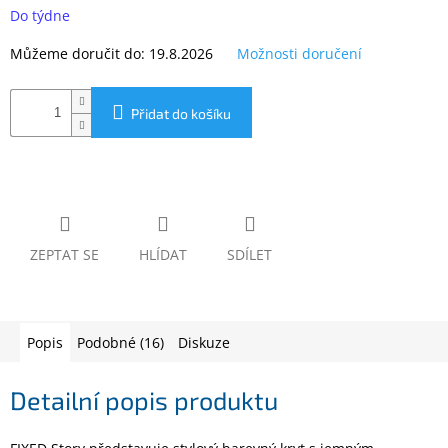
www.inpraise.cz
cena:
Do týdne
Gaming
Můžeme doručit do:
19.8.2026
Možnosti doručení
Telefony
Přidat do košíku
a
tablety
Cyklo
a
sport
ZEPTAT SE
HLÍDAT
SDÍLET
Dílna
a
zahrada
Popis
Podobné (16)
Diskuze
Velké
spotřebiče
Detailní popis produktu
Počítače
a
notebooky