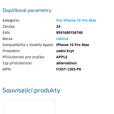
Inpraise
Doplňkové parametry
Kamerové
systémy
Kategorie
:
Pro iPhone 15 Pro Max
MILESIGHT
Záruka
:
24
EAN
:
8591680156740
Doprodej
Barva
:
růžová
Přihlášení
Kompatibilita s modely Apple
:
iPhone 15 Pro Max
Provedení
:
zadní kryt
Příslušenství pro značku
:
APPLE
Typ příslušenství
:
alternativní
MPN
:
FIXST-1203-PK
Související produkty