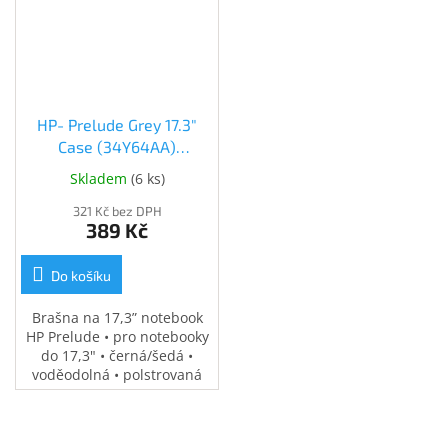
HP- Prelude Grey 17.3"
Case (34Y64AA)
(34Y64AA)
Skladem
(
6 ks
)
321 Kč bez DPH
389 Kč
Do košíku
Brašna na 17,3” notebook
HP Prelude • pro notebooky
do 17,3" • černá/šedá •
voděodolná • polstrovaná
přihrádka na notebook •
speciální kapsy na
příslušenství • 0,37 kg