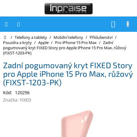
Přejít
na
obsah
NÁKUP
KOŠÍK
Domů
/
Telefony a tablety
/
Mobilní telefony
/
Příslušenství
/
Počítače
Pouzdra a kryty
/
Apple
/
Pro iPhone 15 Pro Max
/
Zadní
pogumovaný kryt FIXED Story pro Apple iPhone 15 Pro Max, růžový
Počítače
(FIXST-1203-PK)
Inpraise
Zadní pogumovaný kryt FIXED Story
Notebooky
pro Apple iPhone 15 Pro Max, růžový
Tiskárny
(FIXST-1203-PK)
Monitory
Kód:
120296
Značka:
FIXED
Akce
a
slevy
Oblíbené
Kontakty