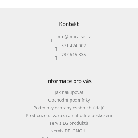
Z
á
Kontakt
p
a
info
@
inpraise.cz
t
í
571 424 002
737 515 835
Informace pro vás
Jak nakupovat
Obchodní podmínky
Podmínky ochrany osobních údajů
Prodloužená záruka a náhodné poškození
servis LG produktů
servis DELONGHI