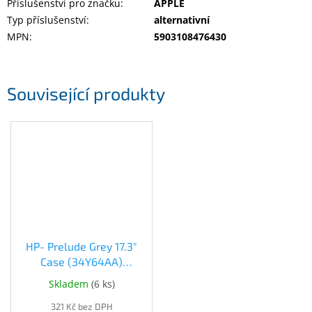
Příslušenství pro značku
:
APPLE
Typ příslušenství
:
alternativní
MPN
:
5903108476430
Související produkty
HP- Prelude Grey 17.3"
Case (34Y64AA)
(34Y64AA)
Skladem
(
6 ks
)
321 Kč bez DPH