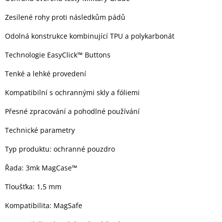
Inpraise
Zesílené rohy proti následkům pádů
Kamerové
systémy
Odolná konstrukce kombinující TPU a polykarbonát
MILESIGHT
Technologie EasyClick™ Buttons
Doprodej
Tenké a lehké provedení
Přihlášení
Kompatibilní s ochrannými skly a fóliemi
Přesné zpracování a pohodlné používání
Technické parametry
Typ produktu: ochranné pouzdro
Řada: 3mk MagCase™
Tloušťka: 1,5 mm
Kompatibilita: MagSafe