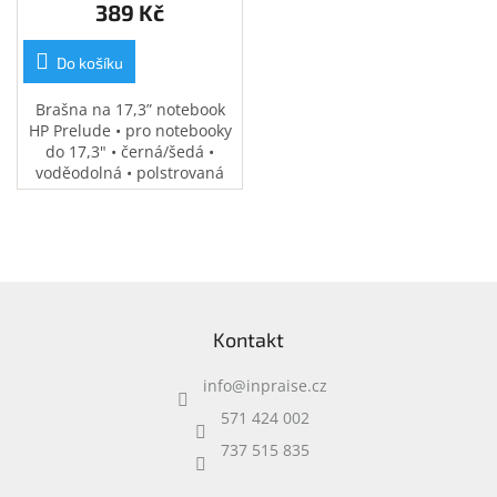
389 Kč
Do košíku
Brašna na 17,3” notebook
HP Prelude • pro notebooky
do 17,3" • černá/šedá •
voděodolná • polstrovaná
přihrádka na notebook •
speciální kapsy na
příslušenství • 0,37 kg
Z
á
Kontakt
p
a
info
@
inpraise.cz
t
í
571 424 002
737 515 835