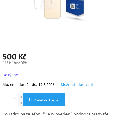
objednávka
antiviru
ESET
O
nás
Realizované
projekty
500 Kč
Obchodní
podmínky
413 Kč bez DPH
Autorizované
Měrná
servisy
cena:
Do týdne
Rozšíření
Můžeme doručit do:
19.8.2026
Možnosti doručení
záruk
a
pojištění
Přidat do košíku
Splátky
ESSOX
Pouzdro na telefon, čiré provedení, podpora MagSafe,