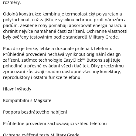
rozměry.
Odolná konstrukce kombinuje termoplastický polyuretan a
Elektronika
polykarbonát, což zajišťuje vysokou ochranu proti nárazům a
pádům. Zesílené rohy pomáhají absorbovat energii nárazu a
chránit nejvíce namáhané části zařízení. Ochranné vlastnosti
Domácnost
byly ověřeny testováním podle standardů Military Grade.
Pouzdro je tenké, lehké a dokonale přiléhá k telefonu.
%
Black
Průhledné provedení nechává vyniknout originální design
Friday
zařízení, zatímco technologie EasyClick™ Buttons zajišťuje
pohodlné a přesné ovládání všech tlačítek. Díky preciznímu
zpracování zůstávají snadno dostupné všechny konektory,
VÝPRODEJ
reproduktory i ostatní funkce telefonu.
Hlavní výhody
Akční
zboží
Kompatibilní s MagSafe
TONERY
A
Podpora bezdrátového nabíjení
CARTRIDGE
OEM
Průhledné provedení zachovávající vzhled telefonu
Sestavy
Ochrana ověřená testy Military Grade
počítačů