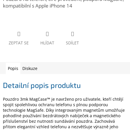
www.inpraise.cz
kompatibilní s Apple iPhone 14
Gaming
Telefony
a
tablety
ZEPTAT SE
HLÍDAT
SDÍLET
Cyklo
a
sport
Popis
Diskuze
Dílna
a
Detailní popis produktu
zahrada
Pouzdro 3mk MagCase™ je navrženo pro uživatele, kteří chtějí
Velké
spojit spolehlivou ochranu telefonu s plnou podporou
spotřebiče
technologie MagSafe. Díky integrovaným magnetům umožňuje
pohodlné používání bezdrátových nabíječek a magnetického
příslušenství bez nutnosti sundávání pouzdra. Zachovává
Počítače
a
přitom elegantní vzhled telefonu a nezvětšuje výrazně jeho
notebooky