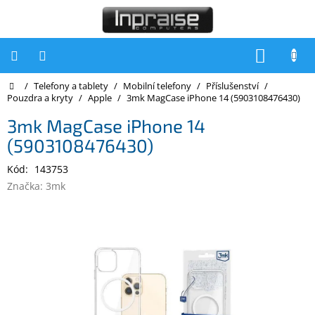
Přejít
na
obsah
NÁKUP
KOŠÍK
Domů
/
Telefony a tablety
/
Mobilní telefony
/
Příslušenství
/
Počítače
Pouzdra a kryty
/
Apple
/
3mk MagCase iPhone 14 (5903108476430)
Počítače
3mk MagCase iPhone 14
Inpraise
(5903108476430)
Notebooky
Kód:
143753
Tiskárny
Značka:
3mk
Monitory
Akce
a
slevy
Oblíbené
Kontakty