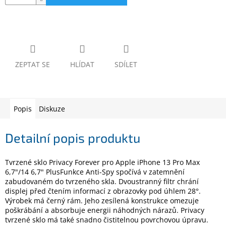
www.inpraise.cz
Gaming
Telefony
a
ZEPTAT SE
HLÍDAT
SDÍLET
tablety
Cyklo
a
sport
Popis
Diskuze
Detailní popis produktu
Dílna
a
zahrada
Tvrzené sklo Privacy Forever pro Apple iPhone 13 Pro Max
6,7"/14 6,7" PlusFunkce Anti-Spy spočívá v zatemnění
Velké
zabudovaném do tvrzeného skla. Dvoustranný filtr chrání
spotřebiče
displej před čtením informací z obrazovky pod úhlem 28°.
Výrobek má černý rám. Jeho zesílená konstrukce omezuje
poškrábání a absorbuje energii náhodných nárazů. Privacy
Počítače
a
tvrzené sklo má také snadno čistitelnou povrchovou úpravu.
notebooky