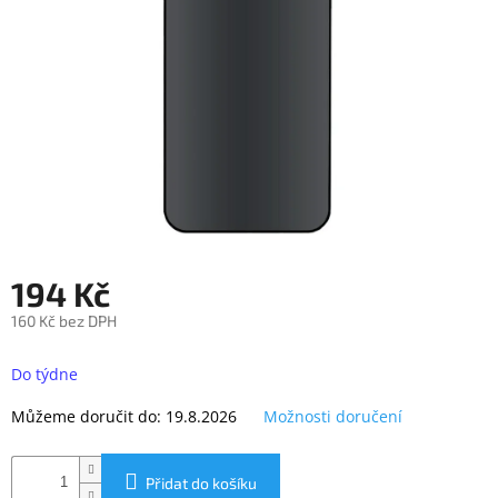
objednávka
antiviru
ESET
O
nás
Realizované
projekty
Obchodní
podmínky
194 Kč
Autorizované
servisy
160 Kč bez DPH
Měrná
Rozšíření
záruk
cena:
Do týdne
a
pojištění
Můžeme doručit do:
19.8.2026
Možnosti doručení
Splátky
ESSOX
Přidat do košíku