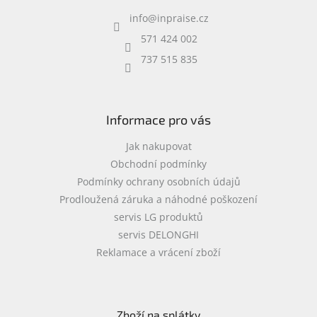
a
Inpraise
info
@
inpraise.cz
t
í
Kamerové
571 424 002
systémy
MILESIGHT
737 515 835
Doprodej
Informace pro vás
Přihlášení
Jak nakupovat
Obchodní podmínky
Podmínky ochrany osobních údajů
Prodloužená záruka a náhodné poškození
servis LG produktů
servis DELONGHI
Reklamace a vrácení zboží
Zboží na splátky