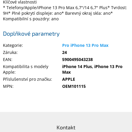
Klíčové vlastnosti
* Telefony/Apple/iPhone 13 Pro Max 6,7"/14 6,7" Plus* Tvrdost:
9H* Plné pokrytí displeje: ano* Barevný okraj skla: ano*
Elektronika
Kompatibilní s pouzdry: ano
Domácnost
Doplňkové parametry
Kategorie
:
Pro iPhone 13 Pro Max
%
Black
Záruka
:
24
Friday
EAN
:
5900495043238
Kompatibilita s modely
iPhone 14 Plus, iPhone 13 Pro
VÝPRODEJ
Apple
:
Max
Příslušenství pro značku
:
APPLE
MPN
:
OEM101115
Akční
zboží
TONERY
A
CARTRIDGE
Z
OEM
á
Kontakt
p
Sestavy
počítačů