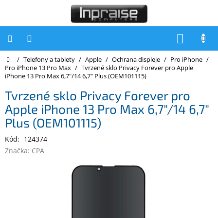
Přejít
na
obsah
NÁKUP
KOŠÍK
Domů
/
Telefony a tablety
/
Apple
/
Ochrana displeje
/
Pro iPhone
/
Počítače
Pro iPhone 13 Pro Max
/
Tvrzené sklo Privacy Forever pro Apple
iPhone 13 Pro Max 6,7"/14 6,7" Plus (OEM101115)
Počítače
Inpraise
Tvrzené sklo Privacy Forever pro
Apple iPhone 13 Pro Max 6,7"/14 6,7"
Notebooky
Plus (OEM101115)
Tiskárny
Kód:
124374
Monitory
Značka:
CPA
Akce
a
slevy
Oblíbené
Kontakty