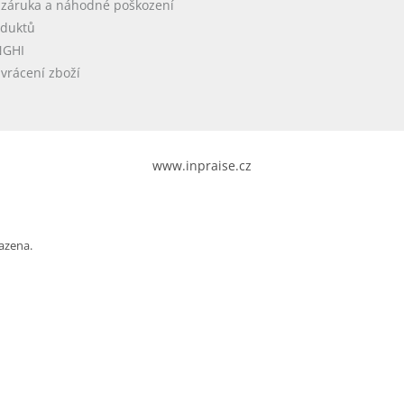
 záruka a náhodné poškození
oduktů
NGHI
vrácení zboží
www.inpraise.cz
azena.