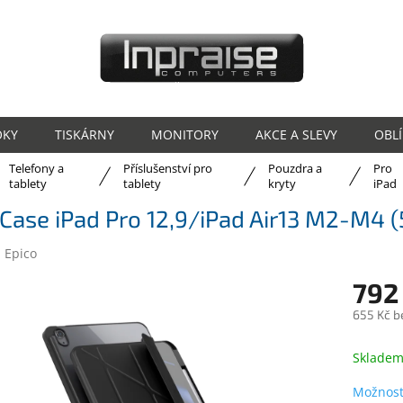
OKY
TISKÁRNY
MONITORY
AKCE A SLEVY
OBL
Telefony a
Příslušenství pro
Pouzdra a
Pro
ů
tablety
tablety
kryty
iPad
 Case iPad Pro 12,9/iPad Air13 M2-M4
:
Epico
792
655 Kč b
Měrná
cena:
Sklade
Možnost