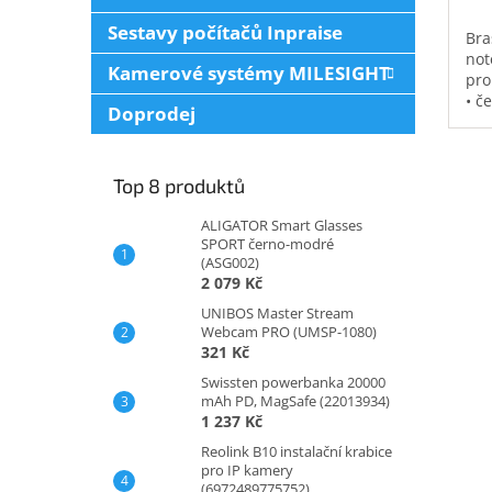
Sestavy počítačů Inpraise
Bra
not
Kamerové systémy MILESIGHT
pro
• č
Doprodej
vod
pol
na 
Top 8 produktů
kap
0,3
ALIGATOR Smart Glasses
SPORT černo-modré
(ASG002)
2 079 Kč
UNIBOS Master Stream
Webcam PRO (UMSP-1080)
321 Kč
Swissten powerbanka 20000
mAh PD, MagSafe (22013934)
1 237 Kč
Reolink B10 instalační krabice
pro IP kamery
(6972489775752)