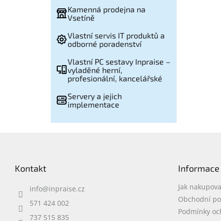
Kamenná prodejna na
Vsetíně
Vlastní servis IT produktů a
odborné poradenství
Vlastní PC sestavy Inpraise –
vyladěné herní,
profesionální, kancelářské
Servery a jejich
implementace
Z
á
p
Kontakt
Informace
a
t
Jak nakupova
info
@
inpraise.cz
í
Obchodní p
571 424 002
Podmínky oc
737 515 835