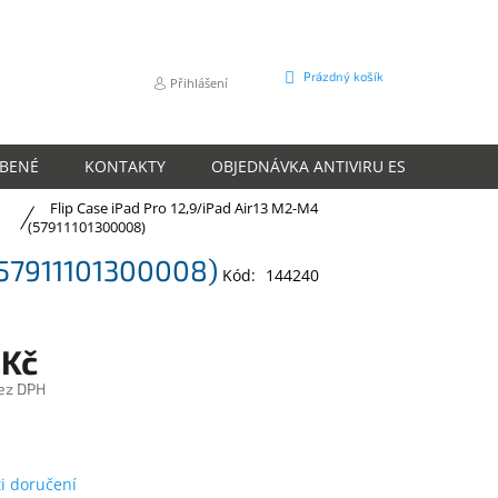
NÁKUPNÍ
Prázdný košík
Přihlášení
KOŠÍK
ÍBENÉ
KONTAKTY
OBJEDNÁVKA ANTIVIRU ESET
O N
Flip Case iPad Pro 12,9/iPad Air13 M2-M4
(57911101300008)
 (57911101300008)
Kód:
144240
 Kč
ez DPH
m
i doručení