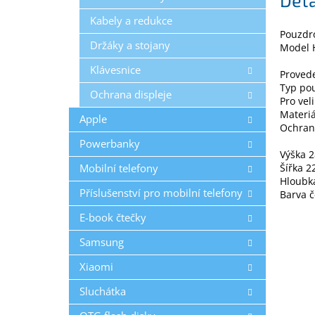
Kabely a redukce
Pouzdro
Držáky a stojany
Model H
Klávesnice
Provede
Typ po
Ochrana displeje
Pro veli
Materiá
Apple
Ochran
Powerbanky
Výška 
Mobilní telefony
Šířka 2
Hloubk
Příslušenství pro mobilní telefony
Barva 
E-book čtečky
Samsung
Xiaomi
Sluchátka