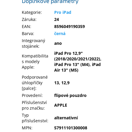
Doplňkové parametry
Kategorie
:
Pro iPad
Záruka
:
24
EAN
:
8596049190359
Barva
:
černá
Integrovaný
ano
stojánek
:
iPad Pro 12,9"
Kompatibilita
(2018/2020/2021/2022),
s modely
iPad Pro 13" (M4), iPad
Apple
:
Air 13" (M5)
Podporované
úhlopříčky
13, 12,9
[palce]
:
Provedení
:
flipové pouzdro
Příslušenství
APPLE
pro značku
:
Typ
alternativní
příslušenství
:
MPN
:
57911101300008