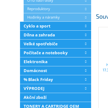
OTG flash disky
Reproduktory
Souv
Hodinky a náramky
Cyklo a sport
Dílna a zahrada
Velké spotřebiče
Počítače a notebooky
Elektronika
17
Domácnost
% Black Friday
VÝPRODEJ
Akční zboží
TONERY A CARTRIDGE OEM