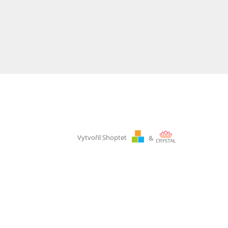
Vytvořil Shoptet
&