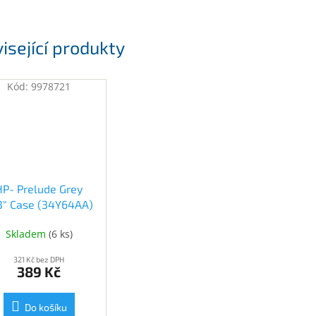
isející produkty
Kód:
9978721
HP- Prelude Grey
.3" Case (34Y64AA)
(34Y64AA)
Skladem
(
6 ks
)
321 Kč bez DPH
389 Kč
Do košíku