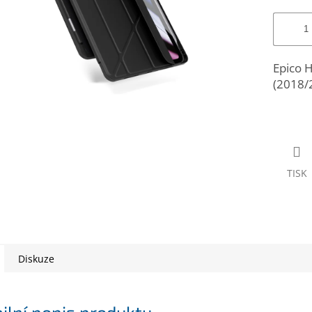
Epico H
(2018/2
TISK
Diskuze
ilní popis produktu