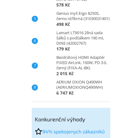
578 Kč
Genius myš Ergo 8250S,
černo-stříbrná (31030031401)
498 Kč
Lamart LT9016 2ílná sada
šálků s podšálkem 190 ml,
DINE (42002767)
179 Kč
Bezdrátový HDMI Adaptér
FIXED AirLink, 100W, PD 3.0,
černý (FIXA-AL-BK)
2 015 Kč
AERIUM OXION Q490WH
(AERIUMOXIONQ490WH)
6 747 Kč
Konkurenční výhody
94% spokojenych zákazníků