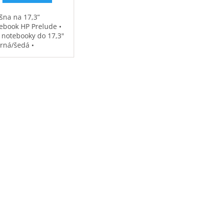
šna na 17,3”
ebook HP Prelude •
 notebooky do 17,3"
erná/šedá •
ěodolná •
strovaná přihrádka
notebook • speciální
sy na příslušenství •
7 kg