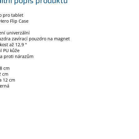
 pro tablet
ero Flip Case
ní univerzální
uzdra zavírací pouzdro na magnet
kost až 12,9 "
l PU kůže
a proti nárazům
28 cm
2 cm
a 12 cm
černá