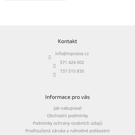
přihrádka na notebook •
speciální kapsy na
příslušenství • 0,37 kg
Z
á
Kontakt
p
a
info
@
inpraise.cz
t
í
571 424 002
737 515 835
Informace pro vás
Jak nakupovat
Obchodní podmínky
Podmínky ochrany osobních údajů
Prodloužená záruka a náhodné poškození