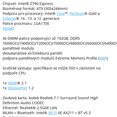
Chipset: Intel® Z790 Express
Rozměrový formát: ATX (305x244mm)
Podpora pro procesory: Intel®
Core
™,
Pentium
® Gold a
Elektronika
Celeron
® 14., 13. a 12. generace
Patice procesoru: LGA1700
Domácnost
Paměť
:
4x DIMM patice podporující až 192GB, DDR5
%
7600(OC)/7400(OC)/7200(OC)/7000(OC)/6800(OC)/6600(OC)/6400(O
Black
paměťové moduly
Friday
dvoukanálová architektura paměti
podpora paměťových modulů Extreme Memory Profile (
XMP
)
VÝPRODEJ
Grafické výstupy: specifikace se může lišit v závislosti na
podpoře CPU
Akční
zboží
1x
HDMI
® 2.1
1x
DisplayPort
1.2
TONERY
A
Zvuková karta: kodek Realtek 7.1 Surround Sound High
CARTRIDGE
OEM
Definition Audio CODEC
Ethernet: Realtek® 2,5GbE LAN
WLAN + Bluetooth: Intel®
Wi-Fi
6E AX211 + BT v5.3
Sestavy
počítačů