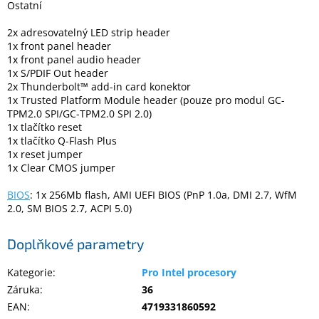
Ostatní
2x adresovatelný LED strip header
1x front panel header
1x front panel audio header
1x S/PDIF Out header
2x Thunderbolt™ add-in card konektor
1x Trusted Platform Module header (pouze pro modul GC-
TPM2.0 SPI/GC-TPM2.0 SPI 2.0)
1x tlačítko reset
1x tlačítko Q-Flash Plus
1x reset jumper
1x Clear CMOS jumper
BIOS
: 1x 256Mb flash, AMI UEFI BIOS (PnP 1.0a, DMI 2.7, WfM
2.0, SM BIOS 2.7, ACPI 5.0)
Doplňkové parametry
Kategorie
:
Pro Intel procesory
Záruka
:
36
EAN
:
4719331860592