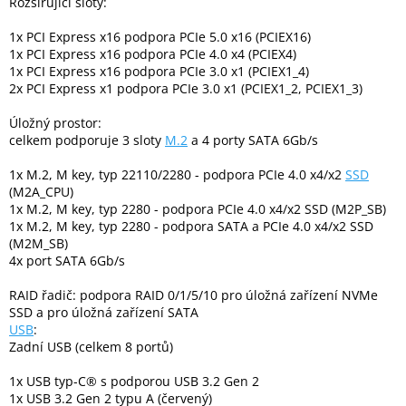
Rozšiřující sloty:
Inpraise
1x PCI Express x16 podpora PCIe 5.0 x16 (PCIEX16)
Kamerové
1x PCI Express x16 podpora PCIe 4.0 x4 (PCIEX4)
systémy
1x PCI Express x16 podpora PCIe 3.0 x1 (PCIEX1_4)
MILESIGHT
2x PCI Express x1 podpora PCIe 3.0 x1 (PCIEX1_2, PCIEX1_3)
Doprodej
Úložný prostor:
celkem podporuje 3 sloty
M.2
a 4 porty SATA 6Gb/s
Přihlášení
1x M.2, M key, typ 22110/2280 - podpora PCIe 4.0 x4/x2
SSD
(M2A_CPU)
1x M.2, M key, typ 2280 - podpora PCIe 4.0 x4/x2 SSD (M2P_SB)
1x M.2, M key, typ 2280 - podpora SATA a PCIe 4.0 x4/x2 SSD
(M2M_SB)
4x port SATA 6Gb/s
RAID řadič: podpora RAID 0/1/5/10 pro úložná zařízení NVMe
SSD a pro úložná zařízení SATA
USB
:
Zadní USB (celkem 8 portů)
1x USB typ-C® s podporou USB 3.2 Gen 2
1x USB 3.2 Gen 2 typu A (červený)