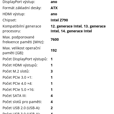
DisplayPort výstup
:
ano
Formát základní desky
:
ATX
HDMI výstup
:
ano
Chipset
:
Intel Z790
Kompatibilní generace
12. generace Intel, 13. generace
procesoru
:
Intel, 14. generace Intel
Max. podporované
7600
frekvence paměti [MHz]
:
Max. velikost operační
192
paměti [GB]
:
Počet DisplayPort výstupů
:
1
Počet HDMI výstupů
:
1
Počet M.2 slotů
:
3
Počet PCIe 3.0 ×1
:
1
Počet PCIe 4.0 ×4
:
1
Počet PCIe 5.0 ×16
:
1
Počet SATA III
:
4
Počet slotů pro paměti
:
4
Počet USB 2.0 (USB-A)
:
2
Počet USB 3.0 (USB-A)
:
4