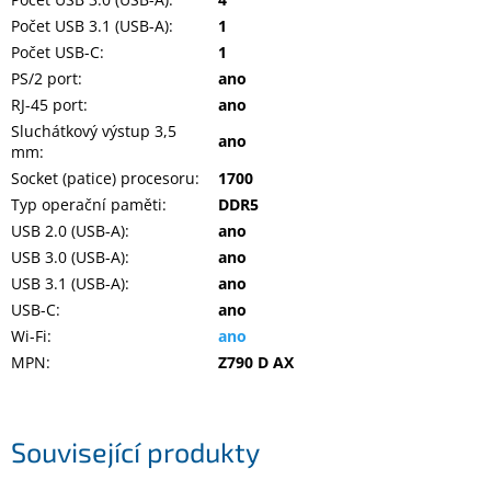
Počet USB 3.1 (USB-A)
:
1
Počet USB-C
:
1
PS/2 port
:
ano
RJ-45 port
:
ano
Sluchátkový výstup 3,5
ano
mm
:
Socket (patice) procesoru
:
1700
Typ operační paměti
:
DDR5
USB 2.0 (USB-A)
:
ano
USB 3.0 (USB-A)
:
ano
USB 3.1 (USB-A)
:
ano
USB-C
:
ano
Wi-Fi
:
ano
MPN
:
Z790 D AX
Související produkty