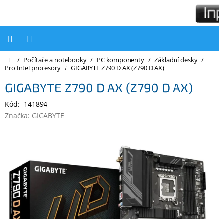
Přejít
na
obsah
Domů
/
Počítače a notebooky
/
PC komponenty
/
Základní desky
/
Počítače
Pro Intel procesory
/
GIGABYTE Z790 D AX (Z790 D AX)
Počítače
GIGABYTE Z790 D AX (Z790 D AX)
Inpraise
Kód:
141894
Notebooky
Značka:
GIGABYTE
Tiskárny
Monitory
Akce
a
slevy
Oblíbené
Kontakty