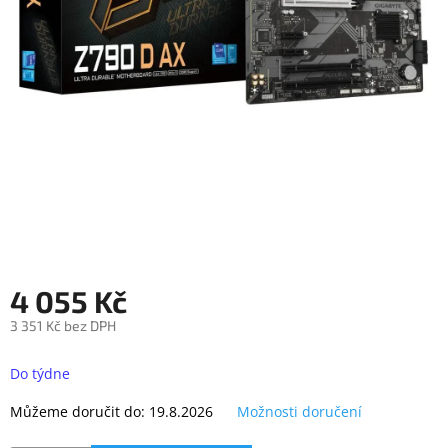
objednávka
antiviru
ESET
O
nás
Realizované
projekty
Obchodní
podmínky
Autorizované
servisy
4 055 Kč
Rozšíření
3 351 Kč bez DPH
záruk
a
Měrná
pojištění
cena:
Do týdne
Splátky
Můžeme doručit do:
19.8.2026
Možnosti doručení
ESSOX