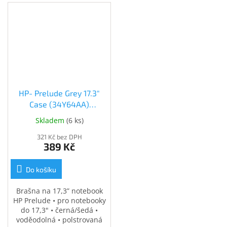
HP- Prelude Grey 17.3"
Case (34Y64AA)
(34Y64AA)
Skladem
(
6 ks
)
321 Kč bez DPH
389 Kč
Do košíku
Brašna na 17,3” notebook
HP Prelude • pro notebooky
do 17,3" • černá/šedá •
voděodolná • polstrovaná