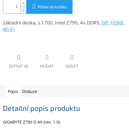
www.inpraise.cz
Přidat do košíku
Gaming
základní deska, s.1700, Intel Z790, 4x DDR5,
DP
,
HDMI
,
WI-FI
Telefony
a
tablety
Cyklo
a
sport
ZEPTAT SE
HLÍDAT
SDÍLET
Dílna
a
zahrada
Popis
Diskuze
Velké
spotřebiče
Detailní popis produktu
Počítače
GIGABYTE Z790 D AX (rev. 1.0)
a
notebooky