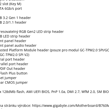
2 slot (Key M)
TA 6Gb/s port
B 3.2 Gen 1 header
B 2.0/1.1 header
resovatelný RGB Gen2 LED strip header
B LED strip header
ont panel header
ont panel audio header
rusted Platform Module header (pouze pro modul GC-TPM2.0 SPI/G
/GC-TPM2.0 SPI V2)
rial port header
rallel port header
PDIF Out header
Flash Plus button
set jumper
lear CMOS jumper
1x 128dMb flash, AMI UEFI BIOS, PnP 1.0a, DMI 2.7, WfM 2.0, SM BIO
na stránku výrobce: https://www.gigabyte.com/Motherboard/B760