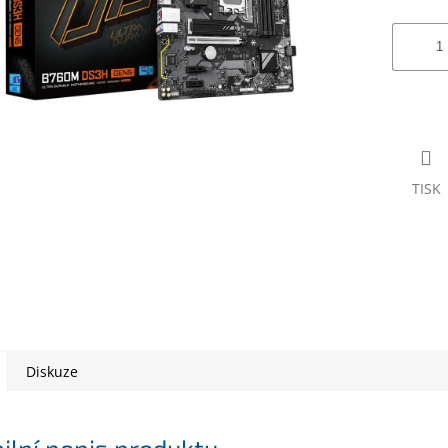
TISK
Diskuze
ilní popis produktu