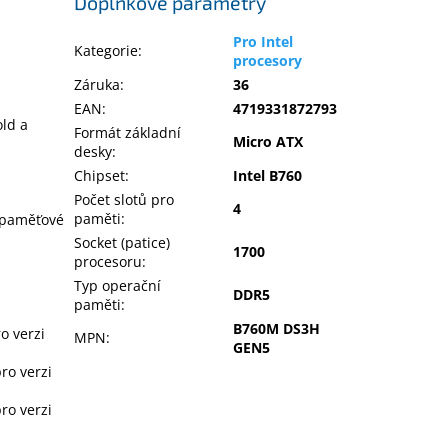
Doplňkové parametry
Pro Intel
Kategorie
:
procesory
Záruka
:
36
EAN
:
4719331872793
ld a
Formát základní
Micro ATX
desky
:
Chipset
:
Intel B760
Počet slotů pro
4
paměti
:
 paměťové
Socket (patice)
1700
procesoru
:
Typ operační
DDR5
paměti
:
B760M DS3H
o verzi
MPN
:
GEN5
ro verzi
ro verzi