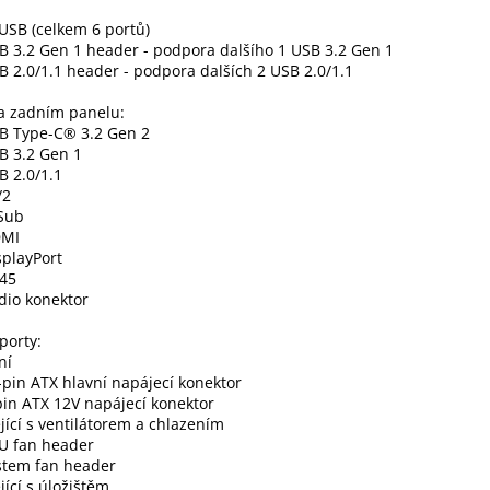
USB (celkem 6 portů)
B 3.2 Gen 1 header - podpora dalšího 1 USB 3.2 Gen 1
B 2.0/1.1 header - podpora dalších 2 USB 2.0/1.1
a zadním panelu:
SB Type-C® 3.2 Gen 2
B 3.2 Gen 1
B 2.0/1.1
/2
-Sub
DMI
splayPort
-45
dio konektor
 porty:
ní
-pin ATX hlavní napájecí konektor
pin ATX 12V napájecí konektor
jící s ventilátorem a chlazením
PU fan header
stem fan header
jící s úložištěm