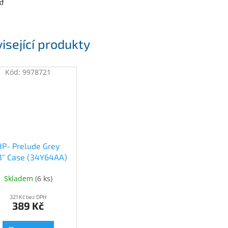
f
isející produkty
Kód:
9978721
HP- Prelude Grey
.3" Case (34Y64AA)
(34Y64AA)
Skladem
(
6 ks
)
321 Kč bez DPH
389 Kč