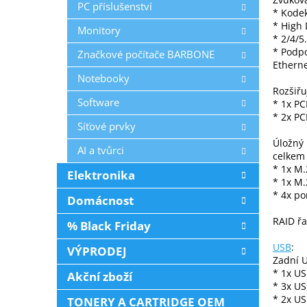
PC příslušenství
* Kode
* High 
Monitory
* 2/4/5
* Podpo
Značkové počítače BARBONE
Ethern
Notebooky
Rozšiřuj
Software
* 1x PC
* 2x PC
Síťové prvky
Úložný 
AI a tvůrci
celkem
* 1x M.
Elektronika
* 1x M.
* 4x po
Domácnost
RAID řa
% Black Friday
USB
:
VÝPRODEJ
Zadní U
* 1x U
Akční zboží
* 3x US
* 2x US
TONERY A CARTRIDGE OEM