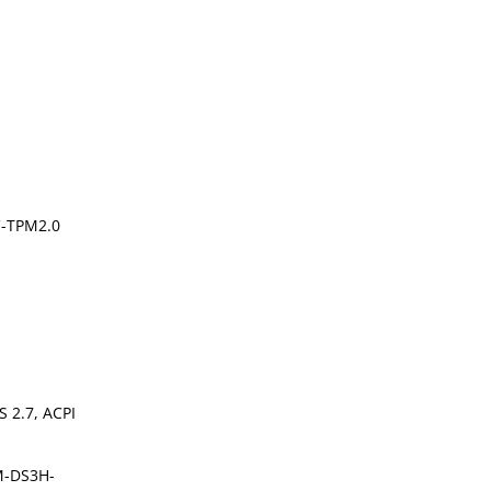
C-TPM2.0
S 2.7, ACPI
M-DS3H-