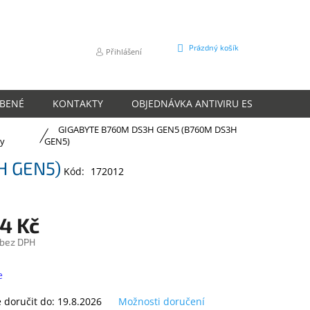
NÁKUPNÍ
Prázdný košík
Přihlášení
KOŠÍK
ÍBENÉ
KONTAKTY
OBJEDNÁVKA ANTIVIRU ESET
O N
GIGABYTE B760M DS3H GEN5 (B760M DS3H
ry
GEN5)
H GEN5)
Kód:
172012
4 Kč
 bez DPH
e
doručit do:
19.8.2026
Možnosti doručení