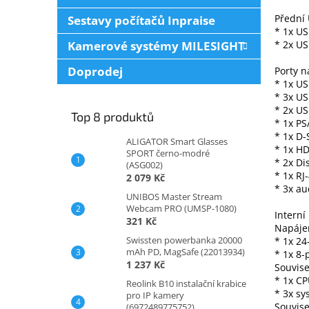
Přední 
Sestavy počítačů Inpraise
* 1x US
Kamerové systémy MILESIGHT
* 2x US
Doprodej
Porty n
* 1x U
* 3x US
* 2x US
Top 8 produktů
* 1x PS
* 1x D
ALIGATOR Smart Glasses
* 1x H
SPORT černo-modré
* 2x Di
(ASG002)
* 1x RJ
2 079 Kč
* 3x au
UNIBOS Master Stream
Webcam PRO (UMSP-1080)
Interní
321 Kč
Napáje
Swissten powerbanka 20000
* 1x 24
mAh PD, MagSafe (22013934)
* 1x 8-
1 237 Kč
Souvise
* 1x C
Reolink B10 instalační krabice
* 3x sy
pro IP kamery
Souvise
(6972489775752)