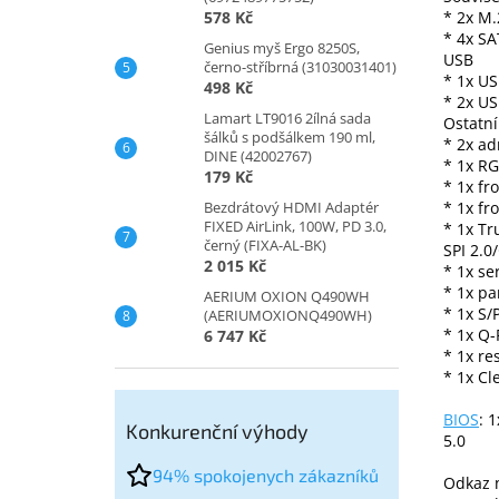
578 Kč
* 2x M.
* 4x SA
Genius myš Ergo 8250S,
USB
černo-stříbrná (31030031401)
* 1x US
498 Kč
* 2x US
Lamart LT9016 2ílná sada
Ostatní
šálků s podšálkem 190 ml,
* 2x ad
DINE (42002767)
* 1x RG
179 Kč
* 1x fr
Bezdrátový HDMI Adaptér
* 1x fr
FIXED AirLink, 100W, PD 3.0,
* 1x T
černý (FIXA-AL-BK)
SPI 2.0
2 015 Kč
* 1x se
* 1x pa
AERIUM OXION Q490WH
* 1x S/
(AERIUMOXIONQ490WH)
* 1x Q-
6 747 Kč
* 1x re
* 1x C
BIOS
: 
Konkurenční výhody
5.0
94% spokojenych zákazníků
Odkaz 