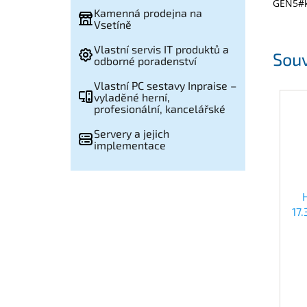
GEN5#k
Kamenná prodejna na
Vsetíně
Vlastní servis IT produktů a
Souv
odborné poradenství
Vlastní PC sestavy Inpraise –
vyladěné herní,
profesionální, kancelářské
Servery a jejich
implementace
17