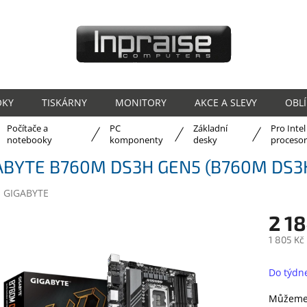
OKY
TISKÁRNY
MONITORY
AKCE A SLEVY
OBL
Počítače a
PC
Základní
Pro Intel
ů
notebooky
komponenty
desky
proceso
ABYTE B760M DS3H GEN5 (B760M DS3
:
GIGABYTE
2 18
1 805 Kč
Měrná
cena:
Do týdn
Můžeme 