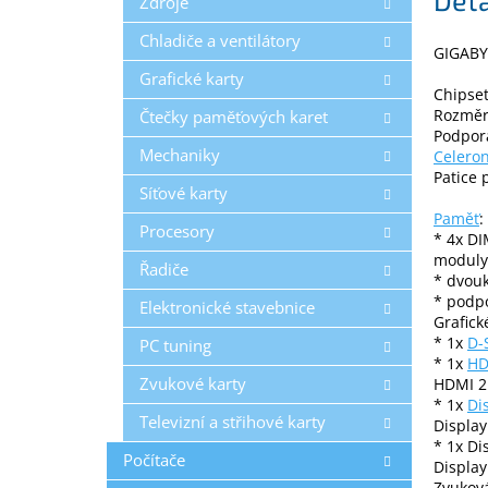
Zdroje
Chladiče a ventilátory
GIGABY
Grafické karty
Chipset
Rozměr
Čtečky paměťových karet
Podpora
Mechaniky
Celero
Patice 
Síťové karty
Paměť
:
Procesory
* 4x D
moduly
Řadiče
* dvouk
* podp
Elektronické stavebnice
Grafick
* 1x
D-
PC tuning
* 1x
HD
Zvukové karty
HDMI 2
* 1x
Di
Televizní a střihové karty
Display
* 1x Di
Počítače
Display
Zvuková