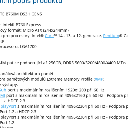
TE B760M DS3H GEN5
: Intel® B760 Express
ový formát: Micro ATX (244x244mm)
 pro procesory: Intel®
Core
™ 14., 13. a 12. generace,
Pentium
® Go
n
®
procesoru: LGA1700
IMM patice podporující až 256GB, DDR5 5600/5200/4800/4400 MT/s
análová architektura paměti
ora paměťových modulů Extreme Memory Profile (
XMP
)
é výstupy:
Sub
port s maximálním rozlišením 1920x1200 při 60 Hz
MI
port s maximálním rozlišením 4096x2160 při 60 Hz - Podpora pr
.1 a HDCP 2.3
splayPort
s maximálním rozlišením 4096x2304 při 60 Hz - Podpora p
Port 1.2 a HDCP 2.3
splayPort s maximálním rozlišením 4096x2304 při 60 Hz - Podpora p
Port 1.2
 karta: