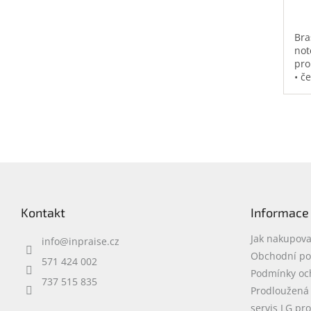
Bra
not
pro
• č
vod
pol
na 
kap
0,3
Z
á
p
Kontakt
Informace
a
t
Jak nakupova
info
@
inpraise.cz
í
Obchodní p
571 424 002
Podmínky oc
737 515 835
Prodloužená
servis LG pr