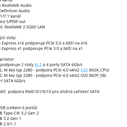
k Realtek® Audio
Definition Audio
.1/7.1 kanál
ra S/PDIF out
et: Realtek® 2.5GbE LAN
ící sloty:
I Express x16 podporuje PCIe 5.0 a běží na x16
I Express x1 podporuje PCIe 3.0 a běží na x1
prostor:
 podporuje 2 sloty
M.2
a 4 porty SATA 6Gb/s
2, M key typ 2280 - podpora PCIe 4.0 x4/x2
SSD
(M2A_CPU)
2, M key typ 2280 - podpora PCIe 4.0 x4/x2 SSD (M2P_SB)
rt SATA 6Gb/s
dič: podpora RAID 0/1/5/10 pro úložná zařízení SATA
SB (celkem 6 portů)
SB Type-C® 3.2 Gen 2
B 3.2 Gen 1
B 2.0/1.1