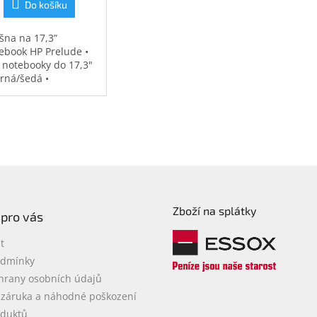
Do košíku
šna na 17,3”
ebook HP Prelude •
 notebooky do 17,3"
erná/šedá •
ěodolná •
strovaná přihrádka
notebook • speciální
sy na příslušenství •
7 kg
Zboží na splátky
 pro vás
t
odmínky
hrany osobních údajů
 záruka a náhodné poškození
oduktů