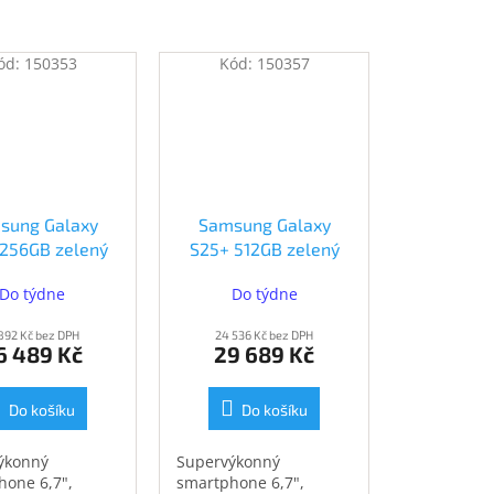
ód:
150353
Kód:
150357
sung Galaxy
Samsung Galaxy
 256GB zelený
S25+ 512GB zelený
S936BLGDEUE)
(SM-S936BLGGEUE)
Do týdne
Do týdne
 892 Kč bez DPH
24 536 Kč bez DPH
6 489 Kč
29 689 Kč
Do košíku
Do košíku
ýkonný
Supervýkonný
hone 6,7",
smartphone 6,7",