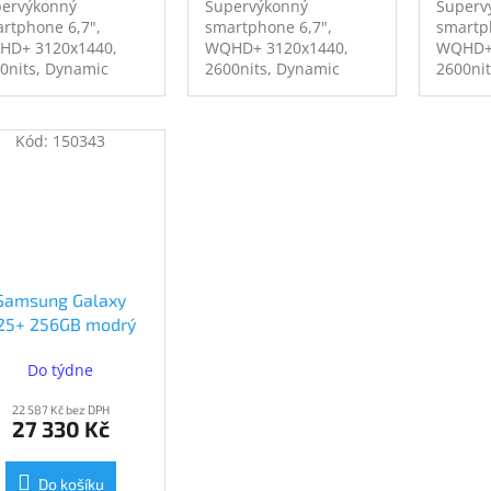
ervýkonný
Supervýkonný
Superv
rtphone 6,7",
smartphone 6,7",
smartp
HD+ 3120x1440,
WQHD+ 3120x1440,
WQHD+ 
0nits, Dynamic
2600nits, Dynamic
2600ni
LED 2X, 120Hz,
AMOLED 2X, 120Hz,
AMOLED
pdragon 8 Elite for
Snapdragon 8 Elite for
Snapdra
axy, 12GB RAM,
Galaxy, 12GB RAM,
Galaxy
Kód:
150343
GB interní paměť,
256GB interní paměť,
512GB i
oaparát zadní
fotoaparát zadní
fotoapa
px + 12Mpx +
50Mpx + 12Mpx +
50Mpx 
px, přední 12Mpx,
10Mpx, přední 12Mpx,
10Mpx,
i 6E, USB-C, NFC,
WiFi 6E, USB-C, NFC,
WiFi 6E
 4900mAh, 45W,
5G, 4900mAh, 45W,
5G, 49
8, Android 15.
IP68, Android 15.
IP68, A
Samsung Galaxy
25+ 256GB modrý
SM-S936BLBDEUE)
Do týdne
22 587 Kč bez DPH
27 330 Kč
Do košíku