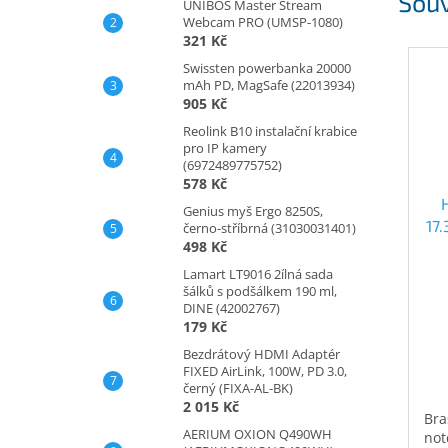
Souv
UNIBOS Master Stream
Webcam PRO (UMSP-1080)
321 Kč
Swissten powerbanka 20000
mAh PD, MagSafe (22013934)
905 Kč
Reolink B10 instalační krabice
pro IP kamery
(6972489775752)
578 Kč
Genius myš Ergo 8250S,
17
černo-stříbrná (31030031401)
498 Kč
Lamart LT9016 2ílná sada
šálků s podšálkem 190 ml,
DINE (42002767)
179 Kč
Bezdrátový HDMI Adaptér
FIXED AirLink, 100W, PD 3.0,
černý (FIXA-AL-BK)
2 015 Kč
Bra
AERIUM OXION Q490WH
not