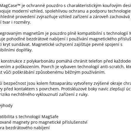
MagCase™ je ochranné pouzdro s charakteristickým kouřovým des
pojuje moderní vzhled, spolehlivou ochranu a podporu technologi
hledné provedení zvýrazňuje vzhled zařízení a zároveň zachovává
 tvar i rozměry.
tegrovaným magnetům je pouzdro plně kompatibilní s technologií 
e pohodlné bezdrátové nabíjení i používání magnetického přísluš
i kryt sundávat. Magnetické uchycení zajišťuje pevné spojení s
bilními doplňky.
 konstrukce z polykarbonátu pomáhá chránit telefon před každod
ením a poškozením. Povrch je vybaven technologií anti-scratch, kt
st vůči poškrábání způsobenému běžným používáním.
ší bezpečnost jsou kolem fotoaparátu vytvořeny zvýšené okraje chr
vy před kontaktem s povrchem. Protiskluzové boky navíc zlepšují ú
 riziko nechtěného vyklouznutí zařízení z ruky.
 výhody
tibilita s technologií MagSafe
rované magnety pro magnetické příslušenství
ra bezdrátového nabíjení