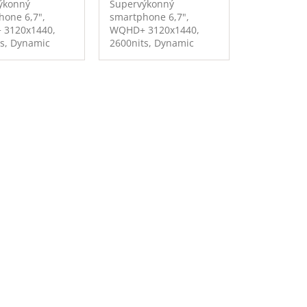
ýkonný
Supervýkonný
hone 6,7",
smartphone 6,7",
3120x1440,
WQHD+ 3120x1440,
ts, Dynamic
2600nits, Dynamic
 2X, 120Hz,
AMOLED 2X, 120Hz,
gon 8 Elite for
Snapdragon 8 Elite for
, 12GB RAM,
Galaxy, 12GB RAM,
nterní paměť,
512GB interní paměť,
rát zadní
fotoaparát zadní
+ 12Mpx +
50Mpx + 12Mpx +
 přední 12Mpx,
10Mpx, přední 12Mpx,
, USB-C, NFC,
WiFi 6E, USB-C, NFC,
00mAh, 45W,
5G, 4900mAh, 45W,
ndroid 15.
IP68, Android 15.