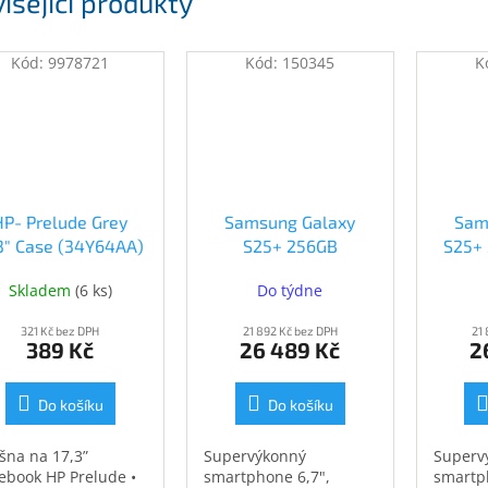
isející produkty
Kód:
9978721
Kód:
150345
K
HP- Prelude Grey
Samsung Galaxy
Sam
.3" Case (34Y64AA)
S25+ 256GB
S25+
(34Y64AA)
tmavomodrý (SM-
(SM-
Skladem
(
6 ks
)
Do týdne
S936BDBDEUE)
321 Kč bez DPH
21 892 Kč bez DPH
21
389 Kč
26 489 Kč
2
Do košíku
Do košíku
šna na 17,3”
Supervýkonný
Superv
ebook HP Prelude •
smartphone 6,7",
smartp