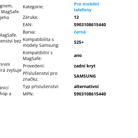
Pro mobilní
ignem,
Kategorie
:
telefony
e MagSafe.
Záruka
:
12
 jeho
EAN
:
5903108615440
Barva
:
černá
MagSafe.
Kompatibilita s
enství bez
S25+
modely Samsung
:
Kompatibilní s
ano
MagSafe
:
enním
Provedení
:
zadní kryt
erá zvyšuje
Příslušenství pro
SAMSUNG
značku
:
Typ příslušenství
:
alternativní
ánící
chop a
MPN
:
5903108615440