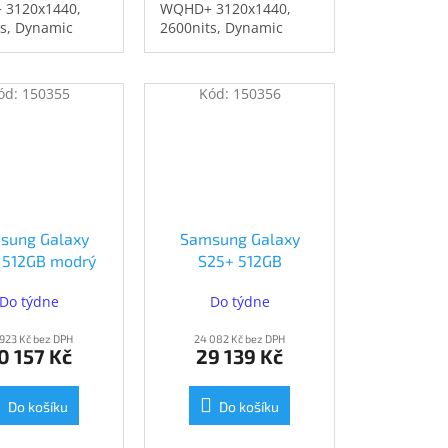
3120x1440,
WQHD+ 3120x1440,
ts, Dynamic
2600nits, Dynamic
 2X, 120Hz,
AMOLED 2X, 120Hz,
gon 8 Elite for
Snapdragon 8 Elite for
, 12GB RAM,
Galaxy, 12GB RAM,
ód:
150355
Kód:
150356
nterní paměť,
512GB interní paměť,
rát zadní
fotoaparát zadní
+ 12Mpx +
50Mpx + 12Mpx +
 přední 12Mpx,
10Mpx, přední 12Mpx,
, USB-C, NFC,
WiFi 6E, USB-C, NFC,
00mAh, 45W,
5G, 4900mAh, 45W,
ndroid 15.
IP68, Android 15.
sung Galaxy
Samsung Galaxy
 512GB modrý
S25+ 512GB
S936BLBGEUE)
tmavomodrý (SM-
Do týdne
Do týdne
S936BDBGEUE)
 923 Kč bez DPH
24 082 Kč bez DPH
0 157 Kč
29 139 Kč
Do košíku
Do košíku