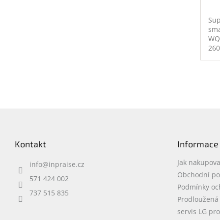
Sup
sma
WQ
260
AMO
Sna
Gal
256
fot
50M
Z
10M
WiF
á
5G,
p
IP6
Kontakt
Informace
a
t
Jak nakupova
info
@
inpraise.cz
í
Obchodní p
571 424 002
Podmínky oc
737 515 835
Prodloužená
servis LG pr