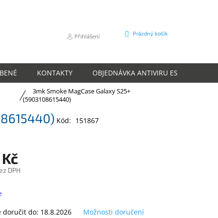
NÁKUPNÍ
Prázdný košík
Přihlášení
KOŠÍK
ÍBENÉ
KONTAKTY
OBJEDNÁVKA ANTIVIRU ESET
O N
3mk Smoke MagCase Galaxy S25+
(5903108615440)
08615440)
Kód:
151867
 Kč
ez DPH
e
doručit do:
18.8.2026
Možnosti doručení