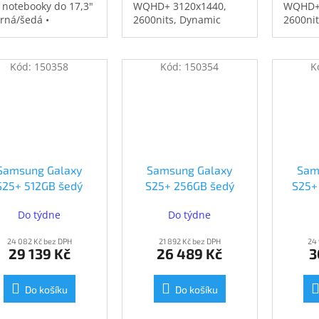
 notebooky do 17,3"
WQHD+ 3120x1440,
WQHD+ 
erná/šedá •
2600nits, Dynamic
2600ni
ěodolná •
AMOLED 2X, 120Hz,
AMOLED
strovaná přihrádka
Snapdragon 8 Elite for
Snapdra
notebook • speciální
Galaxy, 12GB RAM,
Galaxy
Kód:
150358
Kód:
150354
K
sy na příslušenství •
256GB interní paměť,
256GB i
7 kg
fotoaparát zadní
fotoapa
50Mpx + 12Mpx +
50Mpx 
10Mpx, přední 12Mpx,
10Mpx,
WiFi 6E, USB-C, NFC,
WiFi 6E
5G, 4900mAh, 45W,
5G, 49
IP68, Android 15.
IP68, A
Samsung Galaxy
Samsung Galaxy
Sam
S25+ 512GB šedý
S25+ 256GB šedý
S25+
SM-S936BZSGEUE)
(SM-S936BZSDEUE)
(SM-
Do týdne
Do týdne
24 082 Kč bez DPH
21 892 Kč bez DPH
24
29 139 Kč
26 489 Kč
3
Do košíku
Do košíku