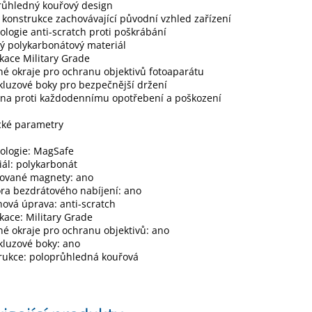
růhledný kouřový design
 konstrukce zachovávající původní vzhled zařízení
ologie anti-scratch proti poškrábání
ý polykarbonátový materiál
fikace Military Grade
né okraje pro ochranu objektivů fotoaparátu
skluzové boky pro bezpečnější držení
ana proti každodennímu opotřebení a poškození
cké parametry
ologie: MagSafe
iál: polykarbonát
rované magnety: ano
ra bezdrátového nabíjení: ano
hová úprava: anti-scratch
fikace: Military Grade
né okraje pro ochranu objektivů: ano
skluzové boky: ano
rukce: poloprůhledná kouřová