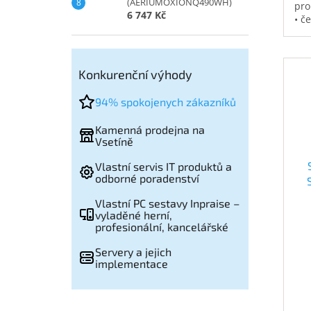
(AERIUMOXIONQ490WH)
pro
6 747 Kč
• č
vod
pol
na 
kap
Konkurenční výhody
0,3
94% spokojenych zákazníků
Kamenná prodejna na
Vsetíně
Vlastní servis IT produktů a
odborné poradenství
(
Vlastní PC sestavy Inpraise –
vyladěné herní,
profesionální, kancelářské
Servery a jejich
implementace