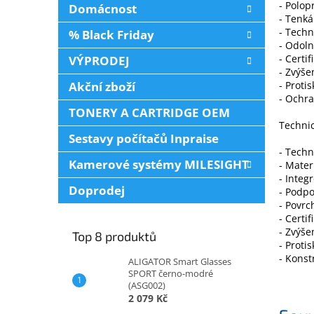
- Polop
Domácnost
- Tenká
- Techn
% Black Friday
- Odoln
- Certi
VÝPRODEJ
- Zvýše
Akční zboží
- Proti
- Ochr
TONERY A CARTRIDGE OEM
Techni
Sestavy počítačů Inpraise
- Techn
Kamerové systémy MILESIGHT
- Mater
- Integ
Doprodej
- Podpo
- Povrc
- Certi
- Zvýše
Top 8 produktů
- Proti
- Konst
ALIGATOR Smart Glasses
SPORT černo-modré
(ASG002)
2 079 Kč