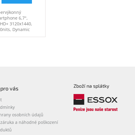
ervýkonný
rtphone 6,7",
HD+ 3120x1440,
0nits, Dynamic
LED 2X, 120Hz,
pdragon 8 Elite for
axy, 12GB RAM,
GB interní paměť,
oaparát zadní
px + 12Mpx +
px, přední 12Mpx,
i 6E, USB-C, NFC,
 4900mAh, 45W,
Zboží na splátky
8, Android 15.
 pro vás
t
odmínky
hrany osobních údajů
 záruka a náhodné poškození
oduktů