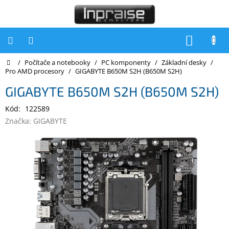
Přejít
na
obsah
NÁKUP
KOŠÍK
Domů
/
Počítače a notebooky
/
PC komponenty
/
Základní desky
/
Počítače
Pro AMD procesory
/
GIGABYTE B650M S2H (B650M S2H)
Počítače
GIGABYTE B650M S2H (B650M S2H)
Inpraise
Kód:
122589
Notebooky
Značka:
GIGABYTE
Tiskárny
Monitory
Akce
a
slevy
Oblíbené
Kontakty