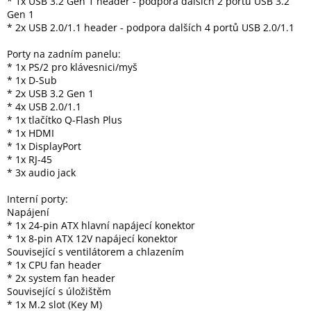
* 1x USB 3.2 Gen 1 header - podpora dalších 2 portů USB 3.2
Gen 1
* 2x USB 2.0/1.1 header - podpora dalších 4 portů USB 2.0/1.1
Porty na zadním panelu:
* 1x PS/2 pro klávesnici/myš
* 1x D-Sub
* 2x USB 3.2 Gen 1
* 4x USB 2.0/1.1
* 1x tlačítko Q-Flash Plus
* 1x HDMI
* 1x DisplayPort
* 1x RJ-45
* 3x audio jack
Interní porty:
Napájení
* 1x 24-pin ATX hlavní napájecí konektor
* 1x 8-pin ATX 12V napájecí konektor
Související s ventilátorem a chlazením
* 1x CPU fan header
* 2x system fan header
Související s úložištěm
* 1x M.2 slot (Key M)