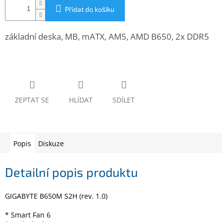
www.inpraise.cz
Přidat do košíku
Gaming
základní deska, MB, mATX, AM5, AMD B650, 2x DDR5
Telefony
a
tablety
Cyklo
a
ZEPTAT SE
HLÍDAT
SDÍLET
sport
Dílna
a
Popis
Diskuze
zahrada
Detailní popis produktu
Velké
spotřebiče
GIGABYTE B650M S2H (rev. 1.0)
Počítače
a
* Smart Fan 6
notebooky