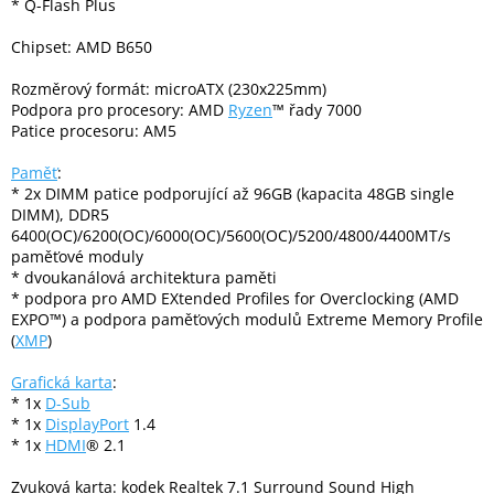
* Q-Flash Plus
Chipset: AMD B650
Elektronika
Rozměrový formát: microATX (230x225mm)
Podpora pro procesory: AMD
Ryzen
™ řady 7000
Domácnost
Patice procesoru: AM5
Paměť
:
%
Black
* 2x DIMM patice podporující až 96GB (kapacita 48GB single
Friday
DIMM), DDR5
6400(OC)/6200(OC)/6000(OC)/5600(OC)/5200/4800/4400MT/s
paměťové moduly
VÝPRODEJ
* dvoukanálová architektura paměti
* podpora pro AMD EXtended Profiles for Overclocking (AMD
EXPO™) a podpora paměťových modulů Extreme Memory Profile
Akční
(
XMP
)
zboží
Grafická karta
:
TONERY
A
* 1x
D-Sub
CARTRIDGE
* 1x
DisplayPort
1.4
OEM
* 1x
HDMI
® 2.1
Sestavy
Zvuková karta: kodek Realtek 7.1 Surround Sound High
počítačů