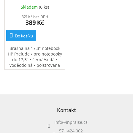
(34Y64AA)
Skladem
(
6 ks
)
321 Kč bez DPH
389 Kč
Do košíku
Brašna na 17,3” notebook
HP Prelude • pro notebooky
do 17,3" • černá/šedá •
voděodolná • polstrovaná
přihrádka na notebook •
speciální kapsy na
příslušenství • 0,37 kg
Z
á
Kontakt
p
a
info
@
inpraise.cz
t
í
571 424 002