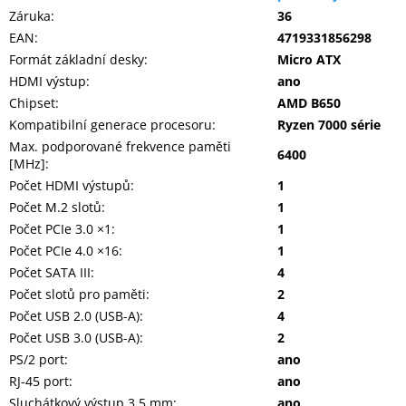
Záruka
:
36
EAN
:
4719331856298
Formát základní desky
:
Micro ATX
HDMI výstup
:
ano
Chipset
:
AMD B650
Kompatibilní generace procesoru
:
Ryzen 7000 série
Max. podporované frekvence paměti
6400
[MHz]
:
Počet HDMI výstupů
:
1
Počet M.2 slotů
:
1
Počet PCIe 3.0 ×1
:
1
Počet PCIe 4.0 ×16
:
1
Počet SATA III
:
4
Počet slotů pro paměti
:
2
Počet USB 2.0 (USB-A)
:
4
Počet USB 3.0 (USB-A)
:
2
PS/2 port
:
ano
RJ-45 port
:
ano
Sluchátkový výstup 3,5 mm
:
ano