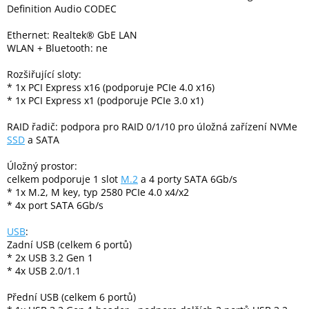
Inpraise
Definition Audio CODEC
Ethernet: Realtek® GbE LAN
Kamerové
systémy
WLAN + Bluetooth: ne
MILESIGHT
Rozšiřující sloty:
* 1x PCI Express x16 (podporuje PCIe 4.0 x16)
Doprodej
* 1x PCI Express x1 (podporuje PCIe 3.0 x1)
Přihlášení
RAID řadič: podpora pro RAID 0/1/10 pro úložná zařízení NVMe
SSD
a SATA
Úložný prostor:
celkem podporuje 1 slot
M.2
a 4 porty SATA 6Gb/s
* 1x M.2, M key, typ 2580 PCIe 4.0 x4/x2
* 4x port SATA 6Gb/s
USB
:
Zadní USB (celkem 6 portů)
* 2x USB 3.2 Gen 1
* 4x USB 2.0/1.1
Přední USB (celkem 6 portů)