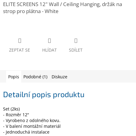
www.inpraise.cz
ELITE SCREENS 12" Wall / Ceiling Hanging, držák na
strop pro plátna - White
Gaming
Telefony
a
tablety
ZEPTAT SE
HLÍDAT
SDÍLET
Cyklo
a
sport
Popis
Podobné (1)
Diskuze
Dílna
a
zahrada
Detailní popis produktu
Velké
Set (2ks)
spotřebiče
- Rozměr 12"
- Vyrobeno z odolného kovu.
- V balení montážní materiál
Počítače
a
- Jednoduchá instalace
notebooky