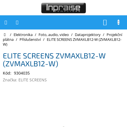
Přejít
na
obsah
NÁKUP
KOŠÍK
Domů
/
Elektronika
/
Foto, audio, video
/
Dataprojektory
/
Projekční
Počítače
plátna
/
Příslušenství
/
ELITE SCREENS ZVMAXLB12-W (ZVMAXLB12-
W)
Počítače
Inpraise
ELITE SCREENS ZVMAXLB12-W
(ZVMAXLB12-W)
Notebooky
Kód:
9304035
Tiskárny
Značka:
ELITE SCREENS
Monitory
Akce
a
slevy
Oblíbené
Kontakty