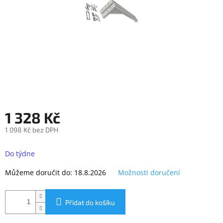
objednávka
antiviru
ESET
O
nás
Realizované
projekty
Obchodní
1 328 Kč
podmínky
1 098 Kč bez DPH
Autorizované
servisy
Měrná
cena:
Do týdne
Rozšíření
záruk
Můžeme doručit do:
18.8.2026
Možnosti doručení
a
pojištění
Splátky
Přidat do košíku
ESSOX