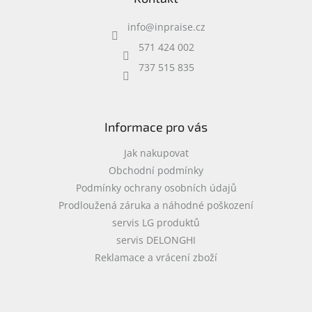
a
info
@
inpraise.cz
t
í
571 424 002
737 515 835
Informace pro vás
Jak nakupovat
Obchodní podmínky
Podmínky ochrany osobních údajů
Prodloužená záruka a náhodné poškození
servis LG produktů
servis DELONGHI
Reklamace a vrácení zboží