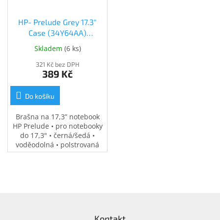
Inpraise
HP- Prelude Grey 17.3"
Kamerové
systémy
Case (34Y64AA)
MILESIGHT
(34Y64AA)
Skladem
(
6 ks
)
321 Kč bez DPH
Doprodej
389 Kč
Přihlášení
Do košíku
Brašna na 17,3” notebook
HP Prelude • pro notebooky
do 17,3" • černá/šedá •
voděodolná • polstrovaná
přihrádka na notebook •
speciální kapsy na
příslušenství • 0,37 kg
Z
á
Kontakt
p