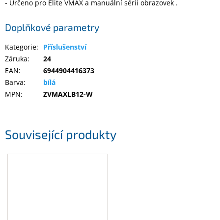
- Určeno pro Elite VMAX a manuální sérii obrazovek .
Elektronika
Doplňkové parametry
Kategorie
:
Příslušenství
Domácnost
Záruka
:
24
EAN
:
6944904416373
%
Barva
:
bílá
Black
Friday
MPN
:
ZVMAXLB12-W
VÝPRODEJ
Související produkty
Akční
zboží
TONERY
A
CARTRIDGE
OEM
Sestavy
počítačů