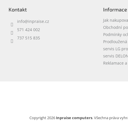
p
Kontakt
Informace
a
t
Jak nakupova
info
@
inpraise.cz
í
Obchodní p
571 424 002
Podmínky oc
737 515 835
Prodloužená
servis LG pr
servis DELO
Reklamace a 
Copyright 2026
Inpraise computers
. Všechna práva vyhr