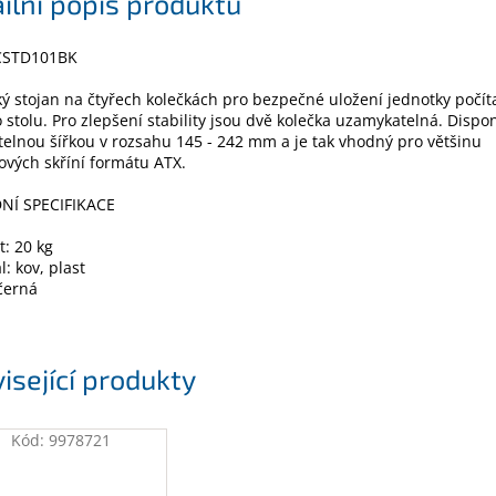
ilní popis produktu
CSTD101BK
ký stojan na čtyřech kolečkách pro bezpečné uložení jednotky počít
 stolu. Pro zlepšení stability jsou dvě kolečka uzamykatelná. Dispo
telnou šířkou v rozsahu 145 - 242 mm a je tak vhodný pro většinu
ových skříní formátu ATX.
NÍ SPECIFIKACE
: 20 kg
l: kov, plast
černá
isející produkty
Kód:
9978721