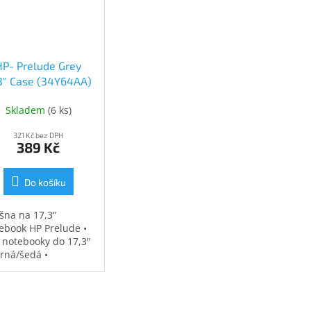
HP- Prelude Grey
.3" Case (34Y64AA)
(34Y64AA)
Skladem
(
6 ks
)
321 Kč bez DPH
389 Kč
Do košíku
šna na 17,3”
ebook HP Prelude •
 notebooky do 17,3"
erná/šedá •
ěodolná •
strovaná přihrádka
notebook • speciální
sy na příslušenství •