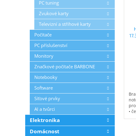
PC tuning
Zvukové karty
Televizní a střihové karty
Počítače
17
PC příslušenství
Monitory
Značkové počítače BARBONE
Notebooky
Software
Bra
Síťové prvky
not
pro
AI a tvůrci
• č
vod
Elektronika
pol
na 
Domácnost
kap