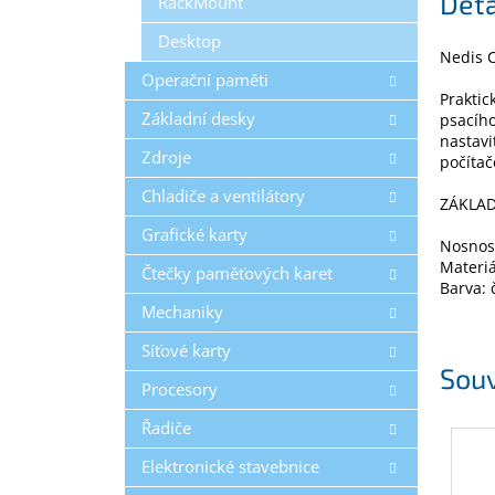
Deta
RackMount
Desktop
Nedis 
Operační paměti
Praktic
Základní desky
psacího
nastavi
Zdroje
počítač
Chladiče a ventilátory
ZÁKLAD
Grafické karty
Nosnost
Materiá
Čtečky paměťových karet
Barva: 
Mechaniky
Síťové karty
Souv
Procesory
Řadiče
Elektronické stavebnice