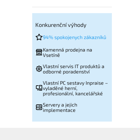
Konkurenční výhody
94% spokojenych zákazníků
Kamenná prodejna na
Vsetíně
Vlastní servis IT produktů a
odborné poradenství
Vlastní PC sestavy Inpraise –
vyladěné herní,
profesionální, kancelářské
Servery a jejich
implementace
Z
á