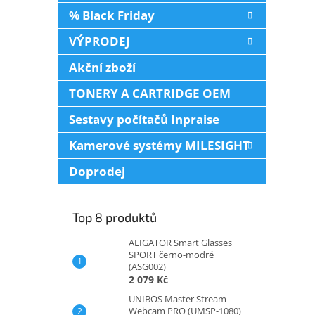
0,3
% Black Friday
VÝPRODEJ
Akční zboží
TONERY A CARTRIDGE OEM
Sestavy počítačů Inpraise
Kamerové systémy MILESIGHT
Doprodej
Top 8 produktů
ALIGATOR Smart Glasses
SPORT černo-modré
(ASG002)
2 079 Kč
UNIBOS Master Stream
Webcam PRO (UMSP-1080)