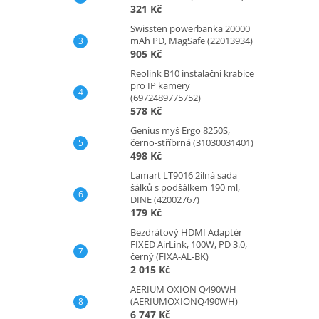
321 Kč
Swissten powerbanka 20000
mAh PD, MagSafe (22013934)
905 Kč
Reolink B10 instalační krabice
pro IP kamery
(6972489775752)
578 Kč
Genius myš Ergo 8250S,
černo-stříbrná (31030031401)
498 Kč
Lamart LT9016 2ílná sada
šálků s podšálkem 190 ml,
DINE (42002767)
179 Kč
Bezdrátový HDMI Adaptér
FIXED AirLink, 100W, PD 3.0,
černý (FIXA-AL-BK)
2 015 Kč
AERIUM OXION Q490WH
(AERIUMOXIONQ490WH)
6 747 Kč