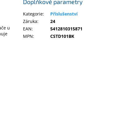
Doplňkové parametry
Kategorie
:
Příslušenství
Záruka
:
24
ače u
EAN
:
5412810315871
nuje
MPN
:
CSTD101BK