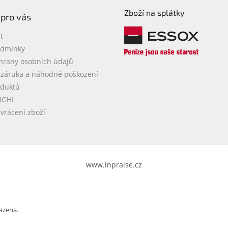
Zboží na splátky
 pro vás
t
odmínky
hrany osobních údajů
 záruka a náhodné poškození
oduktů
NGHI
vrácení zboží
www.inpraise.cz
azena.