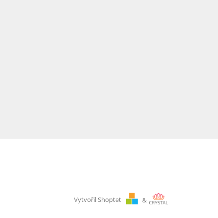
Vytvořil Shoptet
&