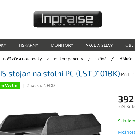
OKY
TISKÁRNY
MONITORY
AKCE A SLEVY
OBL
ů
Počítače a notebooky
PC komponenty
Skříně
Příslušen
S stojan na stolní PC (CSTD101BK)
Kód:
Značka:
NEDIS
em Vsetín
392
324 Kč b
Měrná
cena:
Sklade
Možnost