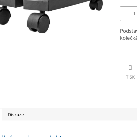
Podstav
kolečká
TISK
Diskuze