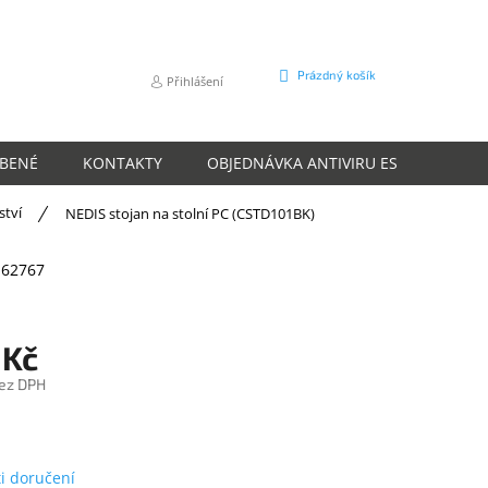
NÁKUPNÍ
Prázdný košík
Přihlášení
KOŠÍK
ÍBENÉ
KONTAKTY
OBJEDNÁVKA ANTIVIRU ESET
O N
ství
NEDIS stojan na stolní PC (CSTD101BK)
162767
 Kč
ez DPH
m
i doručení