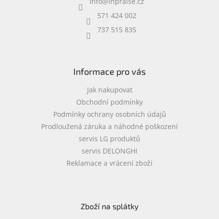
info
@
inpraise.cz
t
Inpraise
í
571 424 002
Kamerové
737 515 835
systémy
MILESIGHT
Doprodej
Informace pro vás
Přihlášení
Jak nakupovat
Obchodní podmínky
Podmínky ochrany osobních údajů
Prodloužená záruka a náhodné poškození
servis LG produktů
servis DELONGHI
Reklamace a vrácení zboží
Zboží na splátky