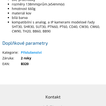
rozměry 138mm(prům.)x54mm(v)
hmotnost 660g
Elektronika
materiál kov
bílá barva
kompatibilní s analog. a IP kamerami modelové řady
Domácnost
SHT30, SHR30, SUT30, PTN60, PT60, CD40, CW30, CW60,
CW90, TH20, BB60, BB90
%
Black
Doplňkové parametry
Friday
Kategorie
:
Příslušenství
VÝPRODEJ
Záruka
:
2 roky
EAN
:
B320
Akční
zboží
TONERY
A
Z
CARTRIDGE
á
OEM
Kontakt
p
a
Sestavy
počítačů