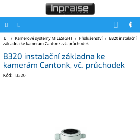
Přejít
na
obsah
NÁKUP
KOŠÍK
Domů
/
Kamerové systémy MILESIGHT
/
Příslušenství
/
B320 instalační
Počítače
základna ke kamerám Cantonk, vč. průchodek
Počítače
B320 instalační základna ke
Inpraise
kamerám Cantonk, vč. průchodek
Notebooky
Kód:
B320
Tiskárny
Monitory
Akce
a
slevy
Oblíbené
Kontakty