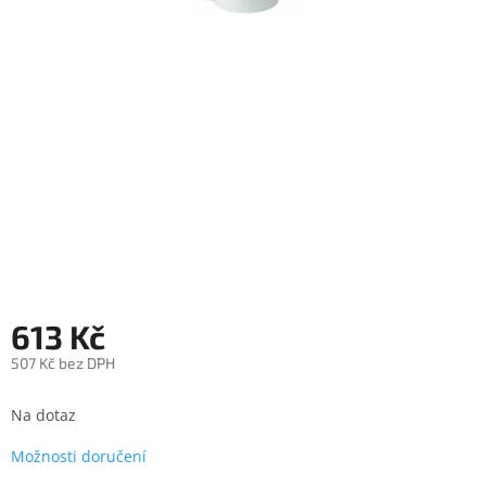
objednávka
antiviru
ESET
O
nás
Realizované
projekty
Obchodní
podmínky
Autorizované
servisy
613 Kč
Rozšíření
507 Kč bez DPH
záruk
a
Měrná
pojištění
cena:
Na dotaz
Splátky
ESSOX
Možnosti doručení