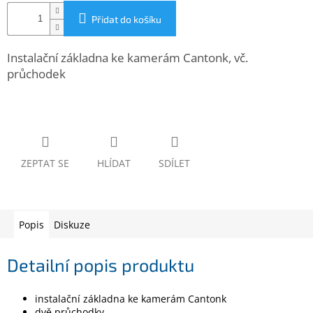
www.inpraise.cz
Přidat do košíku
Gaming
Instalační základna ke kamerám Cantonk, vč.
průchodek
Telefony
a
tablety
Cyklo
a
sport
ZEPTAT SE
HLÍDAT
SDÍLET
Dílna
a
zahrada
Popis
Diskuze
Velké
spotřebiče
Detailní popis produktu
Počítače
instalační základna ke kamerám Cantonk
a
notebooky
dvě průchodky