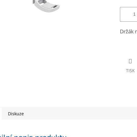
Držák n
TISK
Diskuze
ilní popis produktu