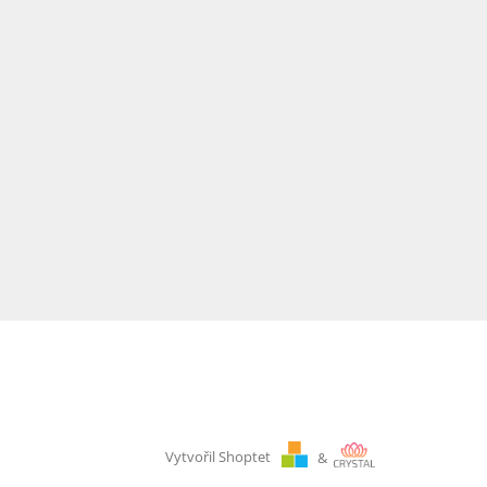
Vytvořil Shoptet
&