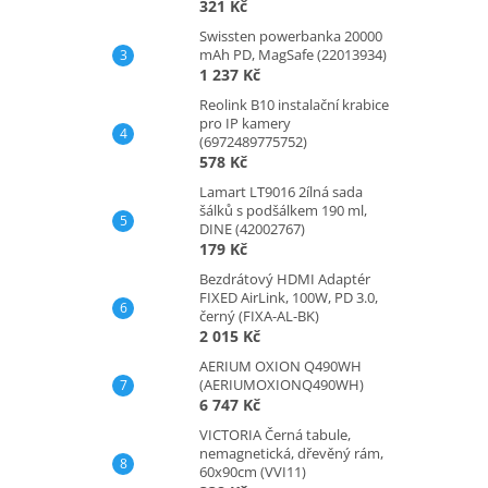
321 Kč
Swissten powerbanka 20000
mAh PD, MagSafe (22013934)
1 237 Kč
Reolink B10 instalační krabice
pro IP kamery
(6972489775752)
578 Kč
Lamart LT9016 2ílná sada
šálků s podšálkem 190 ml,
DINE (42002767)
179 Kč
Bezdrátový HDMI Adaptér
FIXED AirLink, 100W, PD 3.0,
černý (FIXA-AL-BK)
2 015 Kč
AERIUM OXION Q490WH
(AERIUMOXIONQ490WH)
6 747 Kč
VICTORIA Černá tabule,
nemagnetická, dřevěný rám,
60x90cm (VVI11)