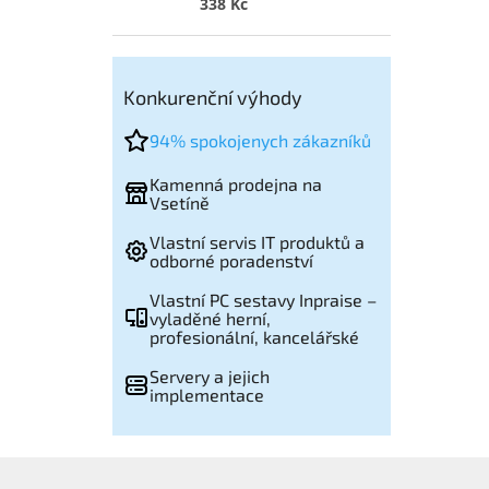
338 Kč
Konkurenční výhody
94% spokojenych zákazníků
Kamenná prodejna na
Vsetíně
Vlastní servis IT produktů a
odborné poradenství
Vlastní PC sestavy Inpraise –
vyladěné herní,
profesionální, kancelářské
Servery a jejich
implementace
Z