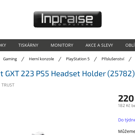
OKY
TISKÁRNY
MONITORY
AKCE A SLEVY
OBL
ů
Gaming
Herní konzole
PlayStation 5
Příslušenství
t GXT 223 PS5 Headset Holder (25782)
:
TRUST
220
182 Kč b
Měrná
cena:
Do týdn
Můžeme 