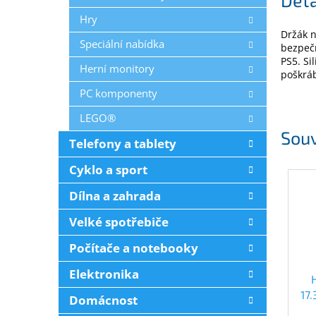
Hry
Držák n
Speciální nabídka
bezpečn
PS5. Si
Herní monitory
poškráb
PC komponenty
LEGO®
Souv
Telefony a tablety
Cyklo a sport
Dílna a zahrada
Velké spotřebiče
Počítače a notebooky
Elektronika
17
Domácnost