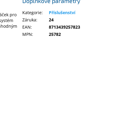
Doplňkové parametry
Kategorie
:
Příslušenství
háček pro
Záruka
:
24
 systém
 náhodným
EAN
:
8713439257823
MPN
:
25782