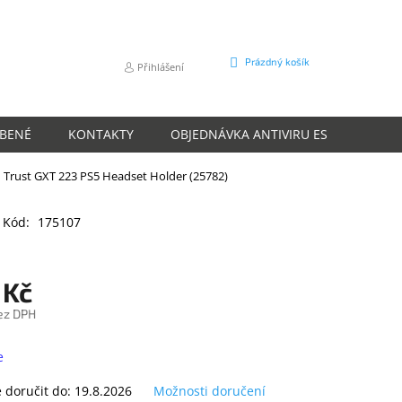
NÁKUPNÍ
Prázdný košík
Přihlášení
KOŠÍK
ÍBENÉ
KONTAKTY
OBJEDNÁVKA ANTIVIRU ESET
O N
Trust GXT 223 PS5 Headset Holder (25782)
Kód:
175107
 Kč
ez DPH
e
doručit do:
19.8.2026
Možnosti doručení