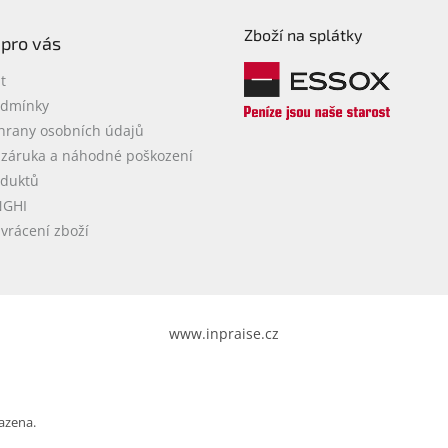
Zboží na splátky
 pro vás
t
odmínky
hrany osobních údajů
 záruka a náhodné poškození
oduktů
NGHI
vrácení zboží
www.inpraise.cz
azena.