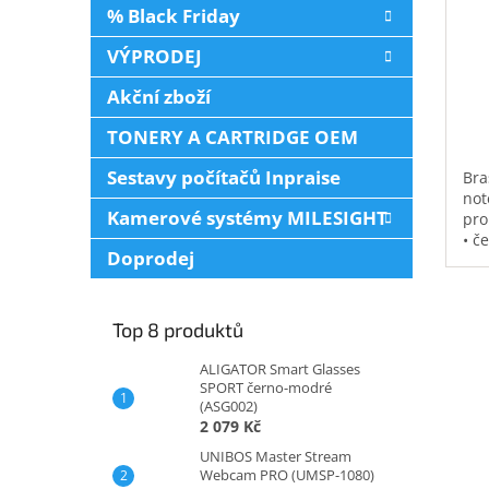
% Black Friday
VÝPRODEJ
Akční zboží
TONERY A CARTRIDGE OEM
Sestavy počítačů Inpraise
Bra
not
Kamerové systémy MILESIGHT
pro
• č
Doprodej
vod
pol
na 
kap
Top 8 produktů
0,3
ALIGATOR Smart Glasses
SPORT černo-modré
(ASG002)
2 079 Kč
UNIBOS Master Stream
Webcam PRO (UMSP-1080)