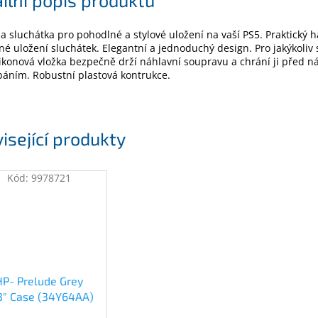
a sluchátka pro pohodlné a stylové uložení na vaší PS5. Praktický 
é uložení sluchátek. Elegantní a jednoduchý design. Pro jakýkoliv
likonová vložka bezpečně drží náhlavní soupravu a chrání ji před
áním. Robustní plastová kontrukce.
isející produkty
Kód:
9978721
HP- Prelude Grey
.3" Case (34Y64AA)
(34Y64AA)