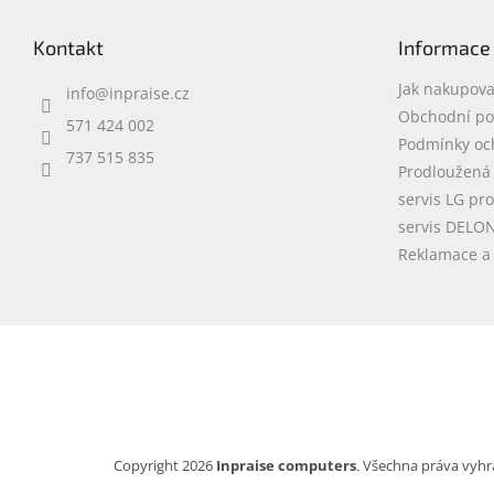
á
p
Kontakt
Informace
a
t
Jak nakupova
info
@
inpraise.cz
í
Obchodní p
571 424 002
Podmínky oc
737 515 835
Prodloužená
servis LG pr
servis DELO
Reklamace a 
Copyright 2026
Inpraise computers
. Všechna práva vyhr