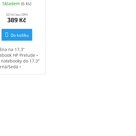
Skladem
(
6 ks
)
321 Kč bez DPH
389 Kč
Do košíku
šna na 17,3”
ebook HP Prelude •
 notebooky do 17,3"
erná/šedá •
ěodolná •
strovaná přihrádka
notebook • speciální
sy na příslušenství •
7 kg