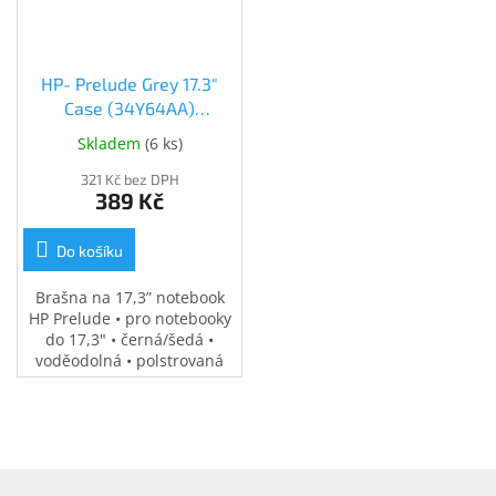
HP- Prelude Grey 17.3"
Case (34Y64AA)
(34Y64AA)
Skladem
(
6 ks
)
321 Kč bez DPH
389 Kč
Do košíku
Brašna na 17,3” notebook
HP Prelude • pro notebooky
do 17,3" • černá/šedá •
voděodolná • polstrovaná
přihrádka na notebook •
speciální kapsy na
příslušenství • 0,37 kg
Z