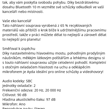
tak, aby vám poskytla svobodu pohybu. Díky bezdrátovému
dosahu Bluetooth 10 m vezměte své schůzky odkudkoli ve vaší
kanceláři nebo místnosti.
Elektronika
Vaše eko kancelář
Tato náhlavní souprava vyrobená z 65 % recyklovaných
Domácnost
materiálů vás přiblíží o krok blíže k udržitelnějšímu pracovnímu
prostředí, takže v práci můžete dělat to nejlepší a zároveň dělat
%
to nejlepší pro planetu!
Black
Friday
Směřoval k úspěchu
Díky nastavitelnému hlavovému mostu, pohodlným prodyšným
náušníkům, měkkým látkovým polštářům a lehkému designu si
VÝPRODEJ
s touto náhlavní soupravou užijte celodenní pohodlí. Kompletní
s otočným ovladačem hlasitosti na uchu a odklápěcím
mikrofonem je Ayda ideální pro online schůzky a videohovory!
Akční
zboží
Audio kodeky: SBC
TONERY
Jednotky ovladače: 2
A
Frekvenční odezva: 20 Hz, 20 000 Hz
CARTRIDGE
Citlivost: 90 dB
OEM
Hladina akustického tlaku: 97 dB
Mikrofon: Ano
Sestavy
počítačů
Reprodukce zvuku: Stereo