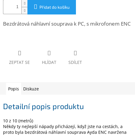
www.inpraise.cz
Přidat do košíku
Gaming
Bezdrátová náhlavní souprava k PC, s mikrofonem ENC
Telefony
a
tablety
Cyklo
a
ZEPTAT SE
HLÍDAT
SDÍLET
sport
Dílna
a
Popis
Diskuze
zahrada
Detailní popis produktu
Velké
spotřebiče
10 z 10 (metrů)
Počítače
Někdy ty nejlepší nápady přicházejí, když jste na cestách, a
a
proto byla bezdrátová náhlavní souprava Ayda ENC navržena
notebooky