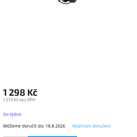
objednávka
antiviru
ESET
O
nás
Realizované
projekty
Obchodní
podmínky
Autorizované
servisy
1 298 Kč
Rozšíření
1 073 Kč bez DPH
záruk
a
Měrná
pojištění
cena:
Do týdne
Splátky
Můžeme doručit do:
18.8.2026
Možnosti doručení
ESSOX