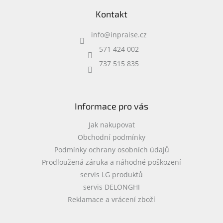
á
Kontakt
p
a
info
@
inpraise.cz
t
í
571 424 002
737 515 835
Informace pro vás
Jak nakupovat
Obchodní podmínky
Podmínky ochrany osobních údajů
Prodloužená záruka a náhodné poškození
servis LG produktů
servis DELONGHI
Reklamace a vrácení zboží