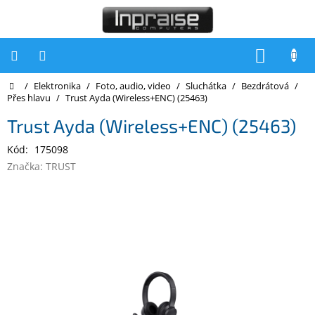
Přejít
na
obsah
NÁKUP
KOŠÍK
Domů
/
Elektronika
/
Foto, audio, video
/
Sluchátka
/
Bezdrátová
/
Počítače
Přes hlavu
/
Trust Ayda (Wireless+ENC) (25463)
Počítače
Trust Ayda (Wireless+ENC) (25463)
Inpraise
Kód:
175098
Notebooky
Značka:
TRUST
Tiskárny
Monitory
Akce
a
slevy
Oblíbené
Kontakty