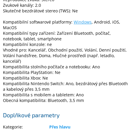
Inpraise
Zvukové kanály: 2.0
Skutečné bezdrátové stereo (TWS): Ne
Kamerové
systémy
Kompatibilní softwarové platformy:
Windows
, Android, iOS,
MILESIGHT
MacOS
Kompatibilní typy zařízení: Zařízení Bluetooth, počítač,
notebook, tablet, smartphone
Doprodej
Kompatibilní konzole: ne
Vhodné pro: Kancelář, Obchodní použití, Volání, Denní použití,
Přihlášení
Volání handsfree, Doma, Hlučné prostředí (např. letadlo,
kancelář)
Kompatibilita stolního počítače a notebooku: Ano
Kompatibilita PlayStation: Ne
Kompatibilita Xbox: Ne
Kompatibilita Nintendo Switch: Ano, bezdrátový přes Bluetooth
a kabelový přes 3,5 mm
Kompatibilita s mobilem a tabletem: Ano
Obecná kompatibilita: Bluetooth, 3,5 mm
Doplňkové parametry
Kategorie
:
Přes hlavu