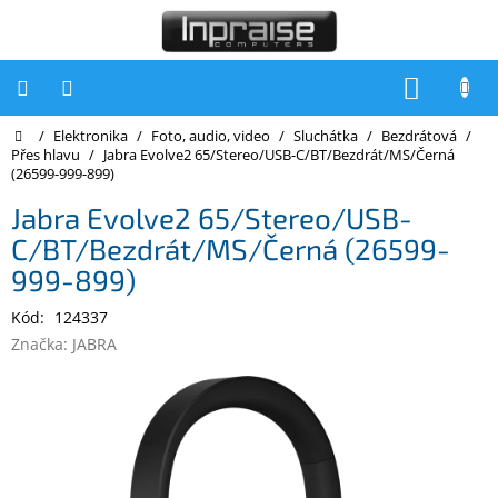
Přejít
na
obsah
NÁKUP
KOŠÍK
Domů
/
Elektronika
/
Foto, audio, video
/
Sluchátka
/
Bezdrátová
/
Počítače
Přes hlavu
/
Jabra Evolve2 65/Stereo/USB-C/BT/Bezdrát/MS/Černá
(26599-999-899)
Počítače
Inpraise
Jabra Evolve2 65/Stereo/USB-
C/BT/Bezdrát/MS/Černá (26599-
Notebooky
999-899)
Tiskárny
Kód:
124337
Monitory
Značka:
JABRA
Akce
a
slevy
Oblíbené
Kontakty