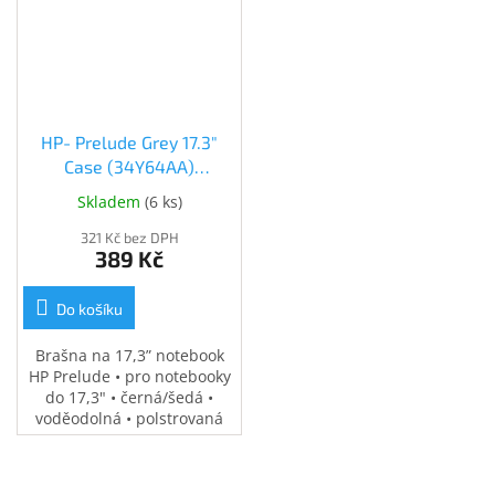
HP- Prelude Grey 17.3"
Case (34Y64AA)
(34Y64AA)
Skladem
(
6 ks
)
321 Kč bez DPH
389 Kč
Do košíku
Brašna na 17,3” notebook
HP Prelude • pro notebooky
do 17,3" • černá/šedá •
voděodolná • polstrovaná
přihrádka na notebook •
speciální kapsy na
příslušenství • 0,37 kg