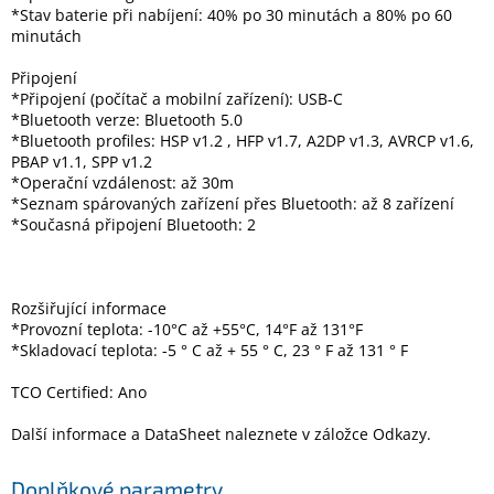
*Stav baterie při nabíjení: 40% po 30 minutách a 80% po 60
minutách
Připojení
*Připojení (počítač a mobilní zařízení): USB-C
*Bluetooth verze: Bluetooth 5.0
*Bluetooth profiles: HSP v1.2 , HFP v1.7, A2DP v1.3, AVRCP v1.6,
PBAP v1.1, SPP v1.2
*Operační vzdálenost: až 30m
*Seznam spárovaných zařízení přes Bluetooth: až 8 zařízení
*Současná připojení Bluetooth: 2
Rozšiřující informace
*Provozní teplota: -10°C až +55°C, 14°F až 131°F
*Skladovací teplota: -5 ° C až + 55 ° C, 23 ° F až 131 ° F
TCO Certified: Ano
Další informace a DataSheet naleznete v záložce Odkazy.
Doplňkové parametry