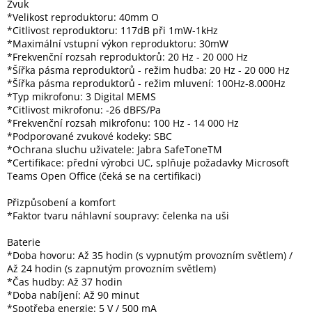
Zvuk
Inpraise
*Velikost reproduktoru: 40mm O
*Citlivost reproduktoru: 117dB při 1mW-1kHz
Kamerové
*Maximální vstupní výkon reproduktoru: 30mW
systémy
MILESIGHT
*Frekvenční rozsah reproduktorů: 20 Hz - 20 000 Hz
*Šířka pásma reproduktorů - režim hudba: 20 Hz - 20 000 Hz
*Šířka pásma reproduktorů - režim mluvení: 100Hz-8.000Hz
Doprodej
*Typ mikrofonu: 3 Digital MEMS
*Citlivost mikrofonu: -26 dBFS/Pa
Přihlášení
*Frekvenční rozsah mikrofonu: 100 Hz - 14 000 Hz
*Podporované zvukové kodeky: SBC
*Ochrana sluchu uživatele: Jabra SafeToneTM
*Certifikace: přední výrobci UC, splňuje požadavky Microsoft
Teams Open Office (čeká se na certifikaci)
Přizpůsobení a komfort
*Faktor tvaru náhlavní soupravy: čelenka na uši
Baterie
*Doba hovoru: Až 35 hodin (s vypnutým provozním světlem) /
Až 24 hodin (s zapnutým provozním světlem)
*Čas hudby: Až 37 hodin
*Doba nabíjení: Až 90 minut
*Spotřeba energie: 5 V / 500 mA