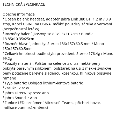
TECHNICKÁ SPECIFIKACE
Elektronika
Obecné informace
*Obsah balení: headset, adaptér Jabra Link 380 BT, 1,2 m / 3,9
stop, Kabel USB-C na USB-A, měkké pouzdro, záruka a varování
Domácnost
(bezpečnostní letáky)
*Rozměry balení (DxŠxV): 18.85x5.3x21.7cm / Bundle
18.85x10.35x25cm
%
*Rozměr hlavní jednotky: Stereo 186x157x60.5 mm / Mono
Black
150x157x60.5mm
Friday
*Celková hmotnost podle stylu provedení: Stereo 176.4g / Mono
99.2g
VÝPRODEJ
*Použitý materiál: Polštář na čelence z ultra měkké pěny
pokryté barevným silikonem, polštářek na uši z měkké zvukové
pěny potažené barevně sladěnou koženkou, hliníkové posuvné
Akční
rameno
zboží
*Tyyp baterie: Dobíjecí lithium-iontová baterie
*Záruka: 2 roky
TONERY
*Jabra Direct/Express: Ano
A
*Jabra Sound+: Ano
CARTRIDGE
OEM
*Funkce LED: oznámení Microsoft Teams, příchozí hovor,
indikace zaneprázdněnosti
Sestavy
počítačů