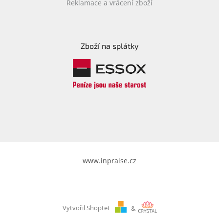
Reklamace a vrácení zboží
Zboží na splátky
www.inpraise.cz
Vytvořil Shoptet
&