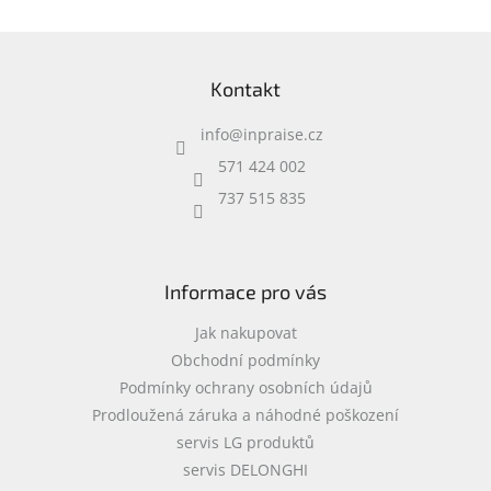
Z
á
Kontakt
p
a
info
@
inpraise.cz
t
í
571 424 002
737 515 835
Informace pro vás
Jak nakupovat
Obchodní podmínky
Podmínky ochrany osobních údajů
Prodloužená záruka a náhodné poškození
servis LG produktů
servis DELONGHI