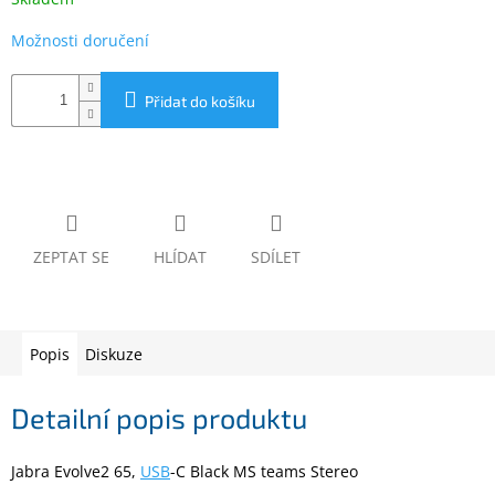
www.inpraise.cz
Možnosti doručení
Gaming
Přidat do košíku
Telefony
a
tablety
Cyklo
a
sport
ZEPTAT SE
HLÍDAT
SDÍLET
Dílna
a
zahrada
Popis
Diskuze
Velké
spotřebiče
Detailní popis produktu
Počítače
Jabra Evolve2 65,
USB
-C Black MS teams Stereo
a
notebooky