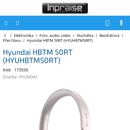
Přejít
na
obsah
NÁKUP
KOŠÍK
Domů
/
Elektronika
/
Foto, audio, video
/
Sluchátka
/
Bezdrátová
/
Počítače
Přes hlavu
/
Hyundai HBTM 50RT (HYUHBTM50RT)
Počítače
Hyundai HBTM 50RT
Inpraise
(HYUHBTM50RT)
Notebooky
Kód:
173550
Tiskárny
Značka:
HYUNDAI
Monitory
Akce
a
slevy
Oblíbené
Kontakty