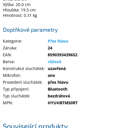
Výška: 20.0 cm
Hloubka: 19.5 cm
Hmotnost: 0.31 kg
Doplňkové parametry
Kategorie
:
Přes hlavu
Záruka
:
24
EAN
:
8590393439652
Barva
:
růžová
Konstrukce sluchátek
:
uzavřená
Mikrofon
:
ano
Provedení sluchátek
:
přes hlavu
Typ připojení
:
Bluetooth
Typ sluchátek
:
bezdrátová
MPN
:
HYUHBTM50RT
Související produkty