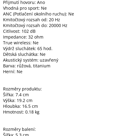
Přijmutí hovoru: Ano
Vhodná pro sport: Ne
ANC (Potlačení okolního ruchu): Ne
Kmitočtový rozsah od: 20 Hz
Kmitočtový rozsah do: 20000 Hz
Citlivost: 102 dB
Impedance: 32 ohm
True wireless: Ne
Výdrž sluchátek: 65 hod.
Dětská sluchátka: Ne
Akustický systém: uzavřený
Barva: růžová, titanium
Herní: Ne
Rozměry produktu:
Šířka: 7.4 cm
Výška: 19.2 cm
Hloubka: 16.5 cm
Hmotnost: 0.18 kg
Rozměry balení:
Šířka: 5.3 cm