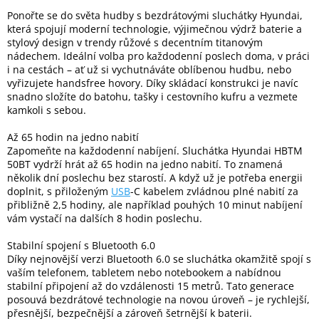
Ponořte se do světa hudby s bezdrátovými sluchátky Hyundai,
která spojují moderní technologie, výjimečnou výdrž baterie a
Elektronika
stylový design v trendy růžové s decentním titanovým
nádechem. Ideální volba pro každodenní poslech doma, v práci
i na cestách – ať už si vychutnáváte oblíbenou hudbu, nebo
Domácnost
vyřizujete handsfree hovory. Díky skládací konstrukci je navíc
snadno složíte do batohu, tašky i cestovního kufru a vezmete
kamkoli s sebou.
%
Black
Friday
Až 65 hodin na jedno nabití
Zapomeňte na každodenní nabíjení. Sluchátka Hyundai HBTM
50BT vydrží hrát až 65 hodin na jedno nabití. To znamená
VÝPRODEJ
několik dní poslechu bez starostí. A když už je potřeba energii
doplnit, s přiloženým
USB
-C kabelem zvládnou plné nabití za
přibližně 2,5 hodiny, ale například pouhých 10 minut nabíjení
Akční
vám vystačí na dalších 8 hodin poslechu.
zboží
Stabilní spojení s Bluetooth 6.0
TONERY
Díky nejnovější verzi Bluetooth 6.0 se sluchátka okamžitě spojí s
A
CARTRIDGE
vaším telefonem, tabletem nebo notebookem a nabídnou
OEM
stabilní připojení až do vzdálenosti 15 metrů. Tato generace
posouvá bezdrátové technologie na novou úroveň – je rychlejší,
Sestavy
přesnější, bezpečnější a zároveň šetrnější k baterii.
počítačů