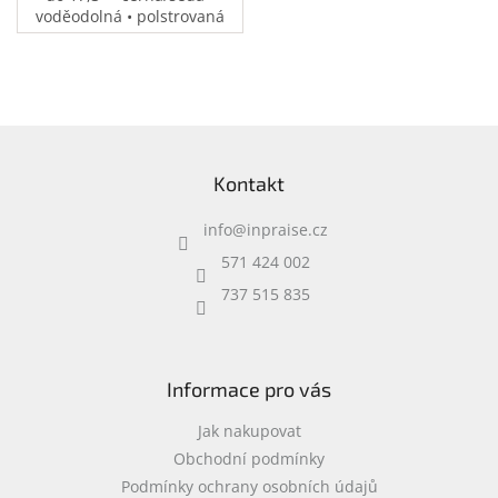
voděodolná • polstrovaná
přihrádka na notebook •
speciální kapsy na
příslušenství • 0,37 kg
Z
á
Kontakt
p
a
info
@
inpraise.cz
t
í
571 424 002
737 515 835
Informace pro vás
Jak nakupovat
Obchodní podmínky
Podmínky ochrany osobních údajů