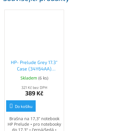
HP- Prelude Grey 17.3"
Case (34Y64AA)
(34Y64AA)
Skladem
(
6 ks
)
321 Kč bez DPH
389 Kč
Do košíku
Brašna na 17,3” notebook
HP Prelude • pro notebooky
do 17,3" • černá/šedá •