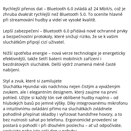
Inpraise
Rychlejší přenos dat – Bluetooth 6.0 zvládá až 24 Mbit/s, což je
zhruba dvakrát rychlejší než Bluetooth 5.0. To oceníte hlavně
Kamerové
systémy
při streamování hudby a videí ve vysoké kvalitě.
MILESIGHT
Lepší zabezpečení – Bluetooth 6.0 přidává nové ochranné prvky
a bezpečnostní protokoly, které snižují riziko, že se k vašim
Doprodej
sluchátkům připojí cizí uživatel.
Přihlášení
Nižší spotřeba energie – nová verze technologie je energeticky
efektivnější, takže šetří baterii mobilních zařízení i
bezdrátových sluchátek. Delší výdrž znamená méně časté
nabíjení.
Styl a zvuk, které si zamilujete
Sluchátka Hyundai vás nadchnou nejen čistým a vyváženým
zvukem, ale i elegantním designem, který zaujme na první
pohled. Užijte si každý tón své oblíbené hudby naplno – od
hlubokých basů po jemné výšky. Díky integrovanému mikrofonu
a intuitivnímu ovládání přímo na sluchátkách zvládnete
pohodlně přepínat skladby i vyřizovat handsfree hovory, a to
bez nutnosti sahat po telefonu. Ergonomické provedení se
postará o pohodlí i při dlouhém poslechu – ať už odpočíváte,
cestujete nebo jste celý den v pohybu.