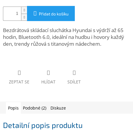
www.inpraise.cz
Přidat do košíku
Gaming
Bezdrátová skládací sluchátka Hyundai s výdrží až 65
Telefony
a
hodin, Bluetooth 6.0, ideální na hudbu i hovory každý
tablety
den, trendy růžová s titanovým nádechem.
Cyklo
a
sport
Dílna
ZEPTAT SE
HLÍDAT
SDÍLET
a
zahrada
Velké
Popis
Podobné (2)
Diskuze
spotřebiče
Detailní popis produktu
Počítače
a
notebooky