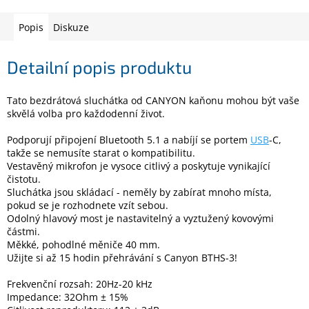
Popis
Diskuze
Elektronika
Detailní popis produktu
Domácnost
Tato bezdrátová sluchátka od CANYON kaňonu mohou být vaše
%
skvělá volba pro každodenní život.
Black
Friday
Podporují připojení Bluetooth 5.1 a nabíjí se portem
USB
-C,
takže se nemusíte starat o kompatibilitu.
Vestavěný mikrofon je vysoce citlivý a poskytuje vynikající
VÝPRODEJ
čistotu.
Sluchátka jsou skládací - neměly by zabírat mnoho místa,
Akční
pokud se je rozhodnete vzít sebou.
zboží
Odolný hlavový most je nastavitelný a vyztužený kovovými
částmi.
TONERY
Měkké, pohodlné měniče 40 mm.
A
Užijte si až 15 hodin přehrávání s Canyon BTHS-3!
CARTRIDGE
OEM
Frekvenční rozsah: 20Hz-20 kHz
Impedance: 32Ohm ± 15%
Sestavy
počítačů