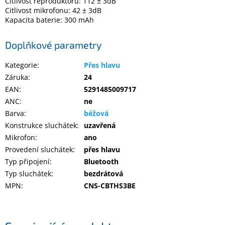
Citlivost reproduktoru: 112 ± 3dB
Inpraise
Citlivost mikrofonu: 42 ± 3dB
Kapacita baterie: 300 mAh
Kamerové
systémy
MILESIGHT
Doplňkové parametry
Kategorie
:
Přes hlavu
Doprodej
Záruka
:
24
Přihlášení
EAN
:
5291485009717
ANC
:
ne
Barva
:
béžová
Konstrukce sluchátek
:
uzavřená
Mikrofon
:
ano
Provedení sluchátek
:
přes hlavu
Typ připojení
:
Bluetooth
Typ sluchátek
:
bezdrátová
MPN
:
CNS-CBTHS3BE