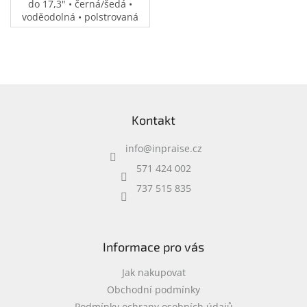
do 17,3" • černá/šedá •
voděodolná • polstrovaná
přihrádka na notebook •
speciální kapsy na
příslušenství • 0,37 kg
Z
á
Kontakt
p
a
info
@
inpraise.cz
t
í
571 424 002
737 515 835
Informace pro vás
Jak nakupovat
Obchodní podmínky
Podmínky ochrany osobních údajů