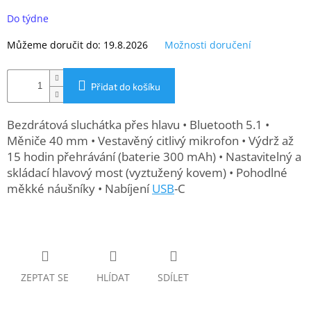
Měrná
www.inpraise.cz
cena:
Do týdne
Gaming
Můžeme doručit do:
19.8.2026
Možnosti doručení
Telefony
a
Přidat do košíku
tablety
Bezdrátová sluchátka přes hlavu • Bluetooth 5.1 •
Cyklo
a
Měniče 40 mm • Vestavěný citlivý mikrofon • Výdrž až
sport
15 hodin přehrávání (baterie 300 mAh) • Nastavitelný a
skládací hlavový most (vyztužený kovem) • Pohodlné
Dílna
měkké náušníky • Nabíjení
USB
-C
a
zahrada
Velké
spotřebiče
ZEPTAT SE
HLÍDAT
SDÍLET
Počítače
a
notebooky