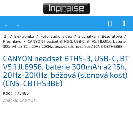
Přejít
na
obsah
NÁKUP
KOŠÍK
Domů
/
Elektronika
/
Foto, audio, video
/
Sluchátka
/
Bezdrátová
/
Počítače
Přes hlavu
/
CANYON headset BTHS-3, USB-C, BT V5.1 JL6956, baterie
300mAh až 15h, 20Hz-20KHz, béžová (slonová kost) (CNS-CBTHS3BE)
Počítače
Inpraise
CANYON headset BTHS-3, USB-C, BT
V5.1 JL6956, baterie 300mAh až 15h,
Notebooky
20Hz-20KHz, béžová (slonová kost)
Tiskárny
(CNS-CBTHS3BE)
Monitory
Kód:
175485
Značka:
CANYON
Akce
a
slevy
Oblíbené
Kontakty