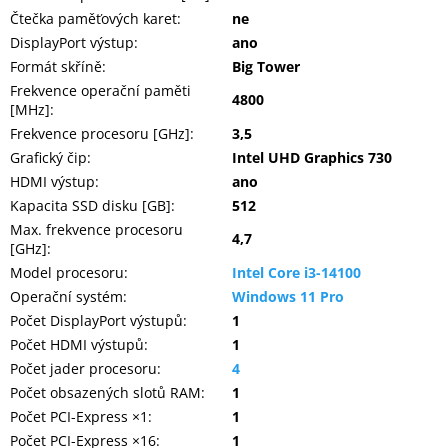
Čtečka paměťových karet
:
ne
DisplayPort výstup
:
ano
Formát skříně
:
Big Tower
Frekvence operační paměti
4800
[MHz]
:
Frekvence procesoru [GHz]
:
3,5
Grafický čip
:
Intel UHD Graphics 730
HDMI výstup
:
ano
Kapacita SSD disku [GB]
:
512
Max. frekvence procesoru
4,7
[GHz]
:
Model procesoru
:
Intel Core i3-14100
Operační systém
:
Windows 11 Pro
Počet DisplayPort výstupů
:
1
Počet HDMI výstupů
:
1
Počet jader procesoru
:
4
Počet obsazených slotů RAM
:
1
Počet PCI-Express ×1
:
1
Počet PCI-Express ×16
:
1