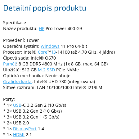
Detailní popis produktu
Elektronika
Specifikace
Název produktu:
HP
Pro Tower 400 G9
Domácnost
Provedení: Tower
Operační systém:
Windows
11 Pro 64-bit
%
Procesor: Intel®
Core
™
i3
-14100 (až 4,70 GHz, 4 jádra)
Black
Čipová sada: Intel® Q670
Friday
Paměť
: 8 GB DDR5 4800 MHz (1x 8 GB, max. 64 GB)
Úložiště: 512 GB
M.2
SSD
PCIe NVMe
VÝPRODEJ
Optická mechanika: Neobsahuje
Grafická karta
: Intel® UHD 730 (integrovaná)
Síťové rozhraní: LAN 10/100/1000 Intel® I219LM
Akční
zboží
Porty:
* 1×
USB
-C 3.2 Gen 2 (10 Gb/s)
TONERY
* 3× USB 3.2 Gen 2 (10 Gb/s)
A
* 3× USB 3.2 Gen 1 (5 Gb/s)
CARTRIDGE
OEM
* 2× USB 2.0
* 1×
DisplayPort
1.4
Sestavy
* 1×
HDMI
2.1
počítačů