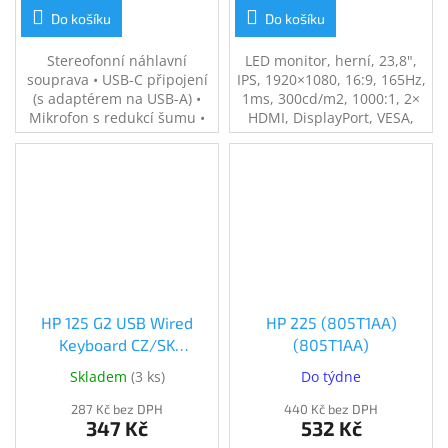
Do košíku
Do košíku
Stereofonní náhlavní
LED monitor, herní, 23,8",
souprava • USB-C připojení
IPS, 1920×1080, 16:9, 165Hz,
(s adaptérem na USB-A) •
1ms, 300cd/m2, 1000:1, 2×
Mikrofon s redukcí šumu •
HDMI, DisplayPort, VESA,
SoundGuard ochrana
PIVOT, en. tř. E, černý
sluchu • Certifikace pro
firmy, Avaya, Cisco Jabber •
Lehký design • Certifikace
TCO • 2 roky záruka
HP 125 G2 USB Wired
HP 225 (805T1AA)
Keyboard CZ/SK
(805T1AA)
(AY2Y7AA) (AY2Y7AA)
Skladem
(
3 ks
)
Do týdne
287 Kč bez DPH
440 Kč bez DPH
347 Kč
532 Kč