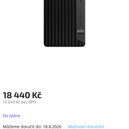
objednávka
antiviru
ESET
O
nás
Realizované
projekty
Obchodní
podmínky
Autorizované
servisy
18 440 Kč
Rozšíření
záruk
a
15 240 Kč bez DPH
pojištění
Měrná
cena:
Do týdne
Splátky
ESSOX
Můžeme doručit do:
18.8.2026
Možnosti doručení