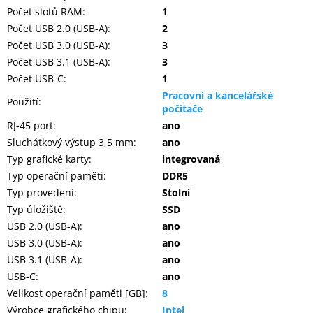
Počet slotů RAM
:
1
Počet USB 2.0 (USB-A)
:
2
Počet USB 3.0 (USB-A)
:
3
Počet USB 3.1 (USB-A)
:
3
Počet USB-C
:
1
Pracovní a kancelářské
Použití
:
počítače
RJ-45 port
:
ano
Sluchátkový výstup 3,5 mm
:
ano
Typ grafické karty
:
integrovaná
Typ operační paměti
:
DDR5
Typ provedení
:
Stolní
Typ úložiště
:
SSD
USB 2.0 (USB-A)
:
ano
USB 3.0 (USB-A)
:
ano
USB 3.1 (USB-A)
:
ano
USB-C
:
ano
Velikost operační paměti [GB]
:
8
Výrobce grafického chipu
:
Intel