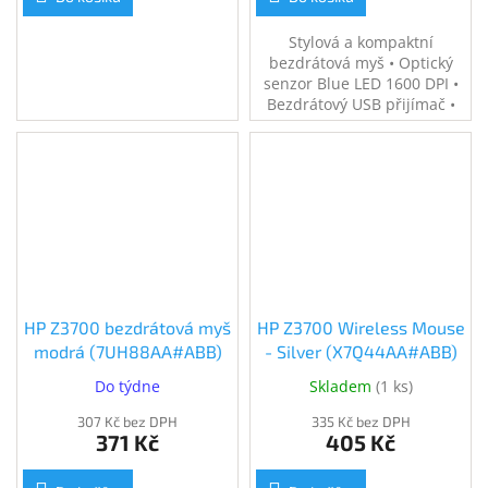
Stylová a kompaktní
bezdrátová myš • Optický
senzor Blue LED 1600 DPI •
Bezdrátový USB přijímač •
Rozměry 9,5 × 5,7 × 3,9 cm •
Hmotnost 80 g • Napájení 1x
AA baterie • Moderní a
elegantní design
HP Z3700 bezdrátová myš
HP Z3700 Wireless Mouse
modrá (7UH88AA#ABB)
- Silver (X7Q44AA#ABB)
Do týdne
Skladem
(
1 ks
)
307 Kč bez DPH
335 Kč bez DPH
371 Kč
405 Kč