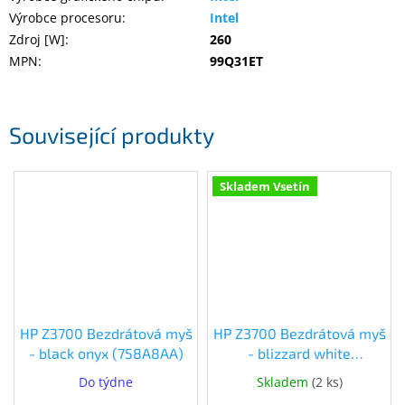
Výrobce procesoru
:
Intel
Zdroj [W]
:
260
MPN
:
99Q31ET
Související produkty
Skladem Vsetín
HP Z3700 Bezdrátová myš
HP Z3700 Bezdrátová myš
- black onyx (758A8AA)
- blizzard white
(V0L80AA) (V0L80AA)
Do týdne
Skladem
(
2 ks
)