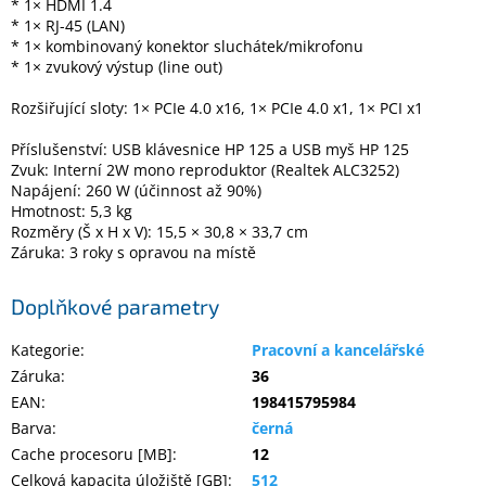
* 1× HDMI 1.4
Inpraise
* 1× RJ-45 (LAN)
* 1× kombinovaný konektor sluchátek/mikrofonu
Kamerové
* 1× zvukový výstup (line out)
systémy
MILESIGHT
Rozšiřující sloty: 1× PCIe 4.0 x16, 1× PCIe 4.0 x1, 1× PCI x1
Doprodej
Příslušenství: USB klávesnice HP 125 a USB myš HP 125
Zvuk: Interní 2W mono reproduktor (Realtek ALC3252)
Přihlášení
Napájení: 260 W (účinnost až 90%)
Hmotnost: 5,3 kg
Rozměry (Š x H x V): 15,5 × 30,8 × 33,7 cm
Záruka: 3 roky s opravou na místě
Doplňkové parametry
Kategorie
:
Pracovní a kancelářské
Záruka
:
36
EAN
:
198415795984
Barva
:
černá
Cache procesoru [MB]
:
12
Celková kapacita úložiště [GB]
:
512