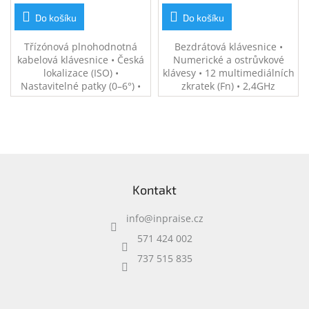
Do košíku
Do košíku
Třízónová plnohodnotná
Bezdrátová klávesnice •
kabelová klávesnice • Česká
Numerické a ostrůvkové
lokalizace (ISO) •
klávesy • 12 multimediálních
Nastavitelné patky (0–6°) •
zkratek (Fn) • 2,4GHz
Kontrolky LED
bezdrátový USB-A přijímač
(Caps/Num/Function Lock) •
(dosah až 10m) • Až 16
Délka kabelu 180 cm •
měsíců výdrž baterie (1x
Rozměry 43,6 × 13,8 × 2,03
AAA) • 128bitové šifrování
cm • Hmotnost 471 g •
AES • Černá
Z
Kabelové připojení • 2 roky
á
záruka
Kontakt
p
a
info
@
inpraise.cz
t
í
571 424 002
737 515 835