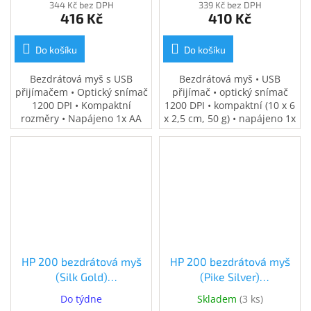
344 Kč bez DPH
339 Kč bez DPH
416 Kč
410 Kč
Do košíku
Do košíku
Bezdrátová myš s USB
Bezdrátová myš • USB
přijímačem • Optický snímač
přijímač • optický snímač
1200 DPI • Kompaktní
1200 DPI • kompaktní (10 x 6
rozměry • Napájeno 1x AA
x 2,5 cm, 50 g) • napájeno 1x
baterií
AA baterií
HP 200 bezdrátová myš
HP 200 bezdrátová myš
(Silk Gold)
(Pike Silver)
(2HU83AA#ABB)
(2HU84AA#ABB)
Do týdne
Skladem
(
3 ks
)