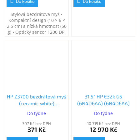
Do košíku
Do košíku
Stylová bezdrátová myš •
Kompaktní design (10 × 6 ×
2,5 cm) a nízká hmotnost (50
g) • Optický senzor 1200 DPI
• Bezdrátový USB "nano"
přijímač (2,4 GHz) •
Technologie Blue LED pro
použití na různých površích
• Výdrž až 16 měsíců na 1x
AA baterii
HP Z3700 bezdrátová myš
31,5" HP E32k G5
(ceramic white)
(6N4D6AA) (6N4D6AA)
(171D8AA#ABB)
Do týdne
Do týdne
307 Kč bez DPH
10 719 Kč bez DPH
371 Kč
12 970 Kč