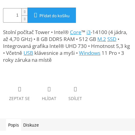
www.inpraise.cz
Gaming
Přidat do košíku
Telefony
Stolní počítač Tower • Intel®
Core
™
i3
-14100 (4 jádra,
a
až 4,70 GHz) • 8 GB DDR5 RAM • 512 GB
M.2
SSD
•
tablety
Integrovaná grafika Intel® UHD 730 • Hmotnost 5,3 kg
• Včetně
USB
klávesnice a myši •
Windows
11 Pro • 3
Cyklo
roky záruka na místě
a
sport
Dílna
a
zahrada
ZEPTAT SE
HLÍDAT
SDÍLET
Velké
spotřebiče
Popis
Diskuze
Počítače
a
notebooky