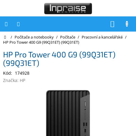
Přejít
na
obsah
NÁKUP
KOŠÍK
Domů
/
Počítače a notebooky
/
Počítače
/
Pracovní a kancelářské
/
Počítače
HP Pro Tower 400 G9 (99Q31ET) (99Q31ET)
Počítače
HP Pro Tower 400 G9 (99Q31ET)
Inpraise
(99Q31ET)
Notebooky
Kód:
174928
Tiskárny
Značka:
HP
Monitory
Akce
a
slevy
Oblíbené
Kontakty