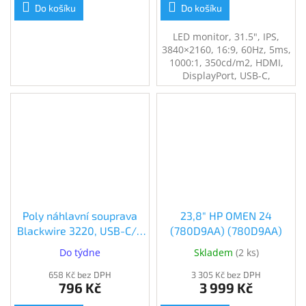
Do košíku
Do košíku
LED monitor, 31.5", IPS,
3840×2160, 16:9, 60Hz, 5ms,
1000:1, 350cd/m2, HDMI,
DisplayPort, USB-C,
černý/stříbrný
Poly náhlavní souprava
23,8" HP OMEN 24
Blackwire 3220, USB-C/A
(780D9AA) (780D9AA)
adaptér, stereo
Do týdne
Skladem
(
2 ks
)
(8X228AA)
658 Kč bez DPH
3 305 Kč bez DPH
796 Kč
3 999 Kč