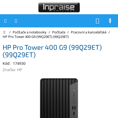
Přejít
na
obsah
NÁKUP
KOŠÍK
Domů
/
Počítače a notebooky
/
Počítače
/
Pracovní a kancelářské
/
Počítače
HP Pro Tower 400 G9 (99Q29ET) (99Q29ET)
Počítače
HP Pro Tower 400 G9 (99Q29ET)
Inpraise
(99Q29ET)
Notebooky
Kód:
174930
Tiskárny
Značka:
HP
Monitory
Akce
a
slevy
Oblíbené
Kontakty