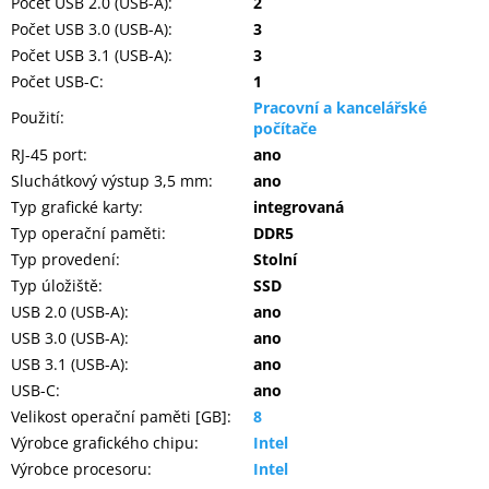
Počet USB 2.0 (USB-A)
:
2
Počet USB 3.0 (USB-A)
:
3
Počet USB 3.1 (USB-A)
:
3
Počet USB-C
:
1
Pracovní a kancelářské
Použití
:
počítače
RJ-45 port
:
ano
Sluchátkový výstup 3,5 mm
:
ano
Typ grafické karty
:
integrovaná
Typ operační paměti
:
DDR5
Typ provedení
:
Stolní
Typ úložiště
:
SSD
USB 2.0 (USB-A)
:
ano
USB 3.0 (USB-A)
:
ano
USB 3.1 (USB-A)
:
ano
USB-C
:
ano
Velikost operační paměti [GB]
:
8
Výrobce grafického chipu
:
Intel
Výrobce procesoru
:
Intel