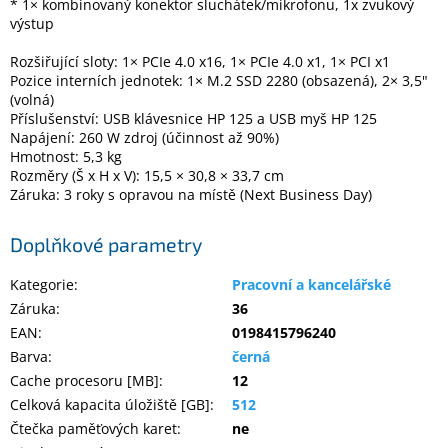
* 1× kombinovaný konektor sluchátek/mikrofonu, 1x zvukový
Inpraise
výstup
Kamerové
Rozšiřující sloty: 1× PCIe 4.0 x16, 1× PCIe 4.0 x1, 1× PCI x1
systémy
MILESIGHT
Pozice interních jednotek: 1× M.2 SSD 2280 (obsazená), 2× 3,5"
(volná)
Příslušenství: USB klávesnice HP 125 a USB myš HP 125
Doprodej
Napájení: 260 W zdroj (účinnost až 90%)
Hmotnost: 5,3 kg
Přihlášení
Rozměry (Š x H x V): 15,5 × 30,8 × 33,7 cm
Záruka: 3 roky s opravou na místě (Next Business Day)
Doplňkové parametry
Kategorie
:
Pracovní a kancelářské
Záruka
:
36
EAN
:
0198415796240
Barva
:
černá
Cache procesoru [MB]
:
12
Celková kapacita úložiště [GB]
:
512
Čtečka paměťových karet
:
ne