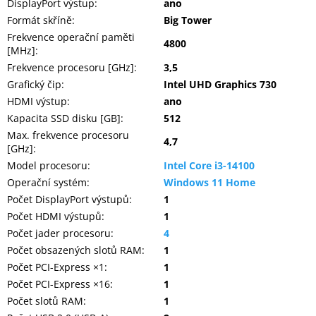
DisplayPort výstup
:
ano
Formát skříně
:
Big Tower
Frekvence operační paměti
4800
[MHz]
:
Frekvence procesoru [GHz]
:
3,5
Grafický čip
:
Intel UHD Graphics 730
HDMI výstup
:
ano
Kapacita SSD disku [GB]
:
512
Max. frekvence procesoru
4,7
[GHz]
:
Model procesoru
:
Intel Core i3-14100
Operační systém
:
Windows 11 Home
Počet DisplayPort výstupů
:
1
Počet HDMI výstupů
:
1
Počet jader procesoru
:
4
Počet obsazených slotů RAM
:
1
Počet PCI-Express ×1
:
1
Počet PCI-Express ×16
:
1
Počet slotů RAM
:
1