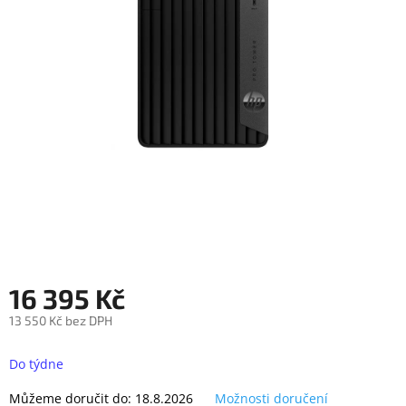
objednávka
antiviru
ESET
O
nás
Realizované
projekty
Obchodní
podmínky
Autorizované
servisy
16 395 Kč
Rozšíření
záruk
a
13 550 Kč bez DPH
pojištění
Měrná
cena:
Do týdne
Splátky
ESSOX
Můžeme doručit do:
18.8.2026
Možnosti doručení