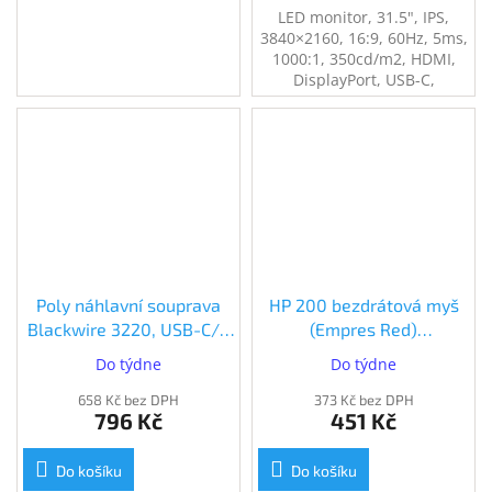
LED monitor, 31.5", IPS,
3840×2160, 16:9, 60Hz, 5ms,
1000:1, 350cd/m2, HDMI,
DisplayPort, USB-C,
černý/stříbrný
Poly náhlavní souprava
HP 200 bezdrátová myš
Blackwire 3220, USB-C/A
(Empres Red)
adaptér, stereo
(2HU82AA#ABB)
Do týdne
Do týdne
(8X228AA)
658 Kč bez DPH
373 Kč bez DPH
796 Kč
451 Kč
Do košíku
Do košíku