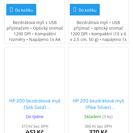
Do košíku
Do košíku
Bezdrátová myš s USB
Bezdrátová myš • USB
přijímačem • Optický snímač
přijímač • optický snímač
1200 DPI • Kompaktní
1200 DPI • kompaktní (10 x 6
rozměry • Napájeno 1x AA
x 2,5 cm, 50 g) • napájeno 1x
baterií
AA baterií
HP 200 bezdrátová myš
HP 200 bezdrátová myš
(Silk Gold)
(Pike Silver)
(2HU83AA#ABB)
(2HU84AA#ABB)
Do týdne
Skladem
(
3 ks
)
373 Kč bez DPH
306 Kč bez DPH
451 Kč
370 Kč