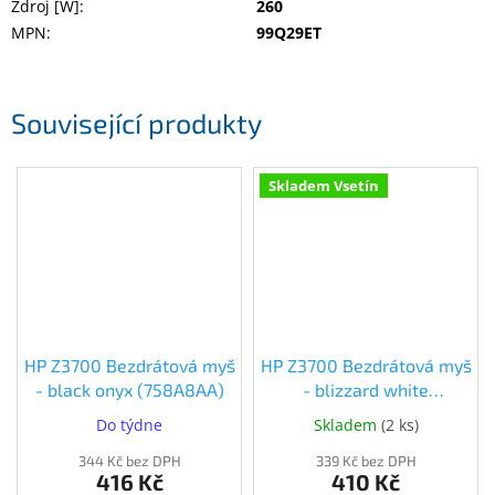
Zdroj [W]
:
260
MPN
:
99Q29ET
Související produkty
Skladem Vsetín
HP Z3700 Bezdrátová myš
HP Z3700 Bezdrátová myš
- black onyx (758A8AA)
- blizzard white
(V0L80AA) (V0L80AA)
Do týdne
Skladem
(
2 ks
)
344 Kč bez DPH
339 Kč bez DPH
416 Kč
410 Kč