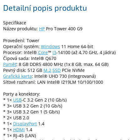
Detailní popis produktu
Elektronika
Specifikace
Název produktu:
HP
Pro Tower 400 G9
Domácnost
Provedení: Tower
Operační systém:
Windows
11 Home 64-bit
%
Procesor: Intel®
Core
™
i3
-14100 (až 4,70 GHz, 4 jádra)
Black
Čipová sada: Intel® Q670
Friday
Paměť
: 8 GB DDR5 4800 MHz (1x 8 GB, max. 64 GB)
Pevný disk: 512 GB
M.2
SSD
PCIe NVMe
VÝPRODEJ
Grafická karta
: Intel® UHD 730 (integrovaná)
Síťové rozhraní: LAN Intel® I219LM 10/100/1000
Akční
Porty a konektory:
zboží
* 1×
USB
-C 3.2 Gen 2 (10 Gb/s)
* 3× USB 3.2 Gen 2 (10 Gb/s)
TONERY
* 3× USB 3.2 Gen 1 (5 Gb/s)
A
* 2× USB 2.0
CARTRIDGE
OEM
* 1×
DisplayPort
1.4
* 1×
HDMI
1.4
Sestavy
* 1× RJ-45 (LAN)
počítačů