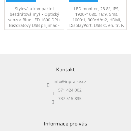
Stylová a kompaktní
LED monitor, 23.8", IPS,
bezdrátová myš • Optický
1920×1080, 16:9, 5ms,
senzor Blue LED 1600 DPI •
1000:1, 300cd/m2, HDMI,
Bezdrátový USB přijímač •
DisplayPort, USB-C, en. tř. F,
Rozměry 9,5 × 5,7 × 3,9 cm •
černý/stříbrný
Hmotnost 80 g • Napájení 1x
AA baterie • Moderní a
elegantní design
Z
á
Kontakt
p
a
info
@
inpraise.cz
t
í
571 424 002
737 515 835
Informace pro vás