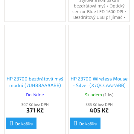
Stylová a kompaktní
bezdrátová myš • Optický
senzor Blue LED 1600 DPI •
Bezdrátový USB přijímač •
Rozměry 9,5 × 5,7 × 3,9 cm •
Hmotnost 80 g • Napájení 1x
AA baterie • Moderní a
elegantní design
HP Z3700 bezdrátová myš
HP Z3700 Wireless Mouse
modrá (7UH88AA#ABB)
- Silver (X7Q44AA#ABB)
Do týdne
Skladem
(
1 ks
)
307 Kč bez DPH
335 Kč bez DPH
371 Kč
405 Kč
Do košíku
Do košíku