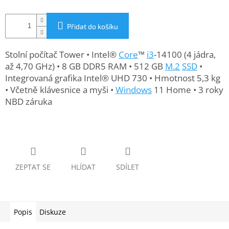
www.inpraise.cz
Gaming
Přidat do košíku
Telefony
Stolní počítač Tower • Intel®
Core
™
i3
-14100 (4 jádra,
a
až 4,70 GHz) • 8 GB DDR5 RAM • 512 GB
M.2
SSD
•
tablety
Integrovaná grafika Intel® UHD 730 • Hmotnost 5,3 kg
• Včetně klávesnice a myši •
Windows
11 Home • 3 roky
Cyklo
NBD záruka
a
sport
Dílna
a
zahrada
ZEPTAT SE
HLÍDAT
SDÍLET
Velké
spotřebiče
Popis
Diskuze
Počítače
a
notebooky