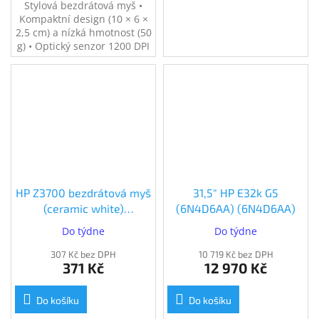
Stylová bezdrátová myš •
Kompaktní design (10 × 6 ×
2,5 cm) a nízká hmotnost (50
g) • Optický senzor 1200 DPI
• Bezdrátový USB "nano"
přijímač (2,4 GHz) •
Technologie Blue LED pro
použití na různých površích
• Výdrž až 16 měsíců na 1x
AA baterii
HP Z3700 bezdrátová myš
31,5" HP E32k G5
(ceramic white)
(6N4D6AA) (6N4D6AA)
(171D8AA#ABB)
Do týdne
Do týdne
307 Kč bez DPH
10 719 Kč bez DPH
371 Kč
12 970 Kč
Do košíku
Do košíku