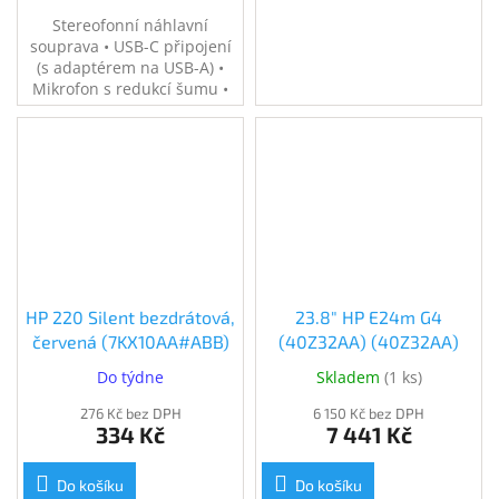
Stereofonní náhlavní
souprava • USB-C připojení
(s adaptérem na USB-A) •
Mikrofon s redukcí šumu •
SoundGuard ochrana
sluchu • Certifikace pro
firmy, Avaya, Cisco Jabber •
Lehký design • Certifikace
TCO • 2 roky záruka
HP 220 Silent bezdrátová,
23.8" HP E24m G4
červená (7KX10AA#ABB)
(40Z32AA) (40Z32AA)
Do týdne
Skladem
(
1 ks
)
276 Kč bez DPH
6 150 Kč bez DPH
334 Kč
7 441 Kč
Do košíku
Do košíku