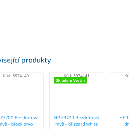
isející produkty
Kód:
8974140
Kód:
8974141
K
Skladem Vsetín
 Z3700 Bezdrátová
HP Z3700 Bezdrátová
HP 1
myš - black onyx
myš - blizzard white
d