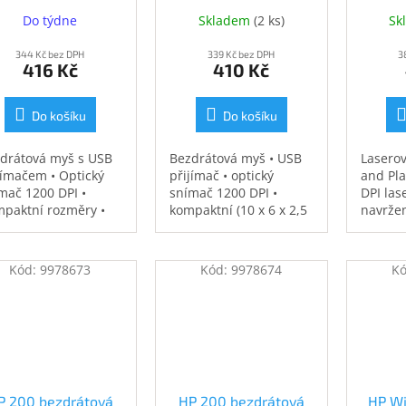
(758A8AA)
(V0L80AA)
(
Do týdne
Skladem
(
2 ks
)
Sk
(V0L80AA)
344 Kč bez DPH
339 Kč bez DPH
3
416 Kč
410 Kč
Do košíku
Do košíku
drátová myš s USB
Bezdrátová myš • USB
Laserov
jímačem • Optický
přijímač • optický
and Pla
mač 1200 DPI •
snímač 1200 DPI •
DPI las
paktní rozměry •
kompaktní (10 x 6 x 2,5
navrže
ájeno 1x AA baterií
cm, 50 g) • napájeno 1x
celoden
AA baterií
nastavi
kurzor
Kód:
9978673
Kód:
9978674
K
vyroben
P 200 bezdrátová
HP 200 bezdrátová
HP Wi