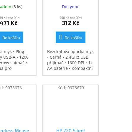
265D9AA)
ladem
(
3 ks
)
Do týdne
89 Kč bez DPH
258 Kč bez DPH
471 Kč
312 Kč
Do košíku
Do košíku
á myš • Plug
Bezdrátová optická myš
y USB-A • 1200
• Černá • 2,4GHz USB
erový snímač •
přijímač • 1600 DPI • 1x
na pro
AA baterie • Kompaktní
ní pohodlí •
(10,3x6,11x3,4 cm) •
telná rychlost
Lehká (50g) • 2 roky
u • zodpovědně
záruka
ód:
9978676
Kód:
9978679
a • černá
reless Mouse
HP 220 Silent