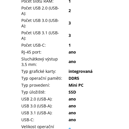
Počet slotů RAM
:
1
Počet USB 2.0 (USB-
2
A)
:
Počet USB 3.0 (USB-
3
A)
:
Počet USB 3.1 (USB-
3
A)
:
Počet USB-C
:
1
RJ-45 port
:
ano
Sluchátkový výstup
ano
3,5 mm
:
Typ grafické karty
:
integrovaná
Typ operační paměti
:
DDR5
Typ provedení
:
Mini PC
Typ úložiště
:
SSD
USB 2.0 (USB-A)
:
ano
USB 3.0 (USB-A)
:
ano
USB 3.1 (USB-A)
:
ano
USB-C
:
ano
Velikost operační