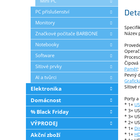
Mini PC
Deta
PC příslušenství
Monitory
Specifi
Značkové počítače BARBONE
Název 
Notebooky
Provede
Operač
Software
Proceso
Čipová 
Síťové prvky
Paměť
:
Pevný 
AI a tvůrci
Grafick
Síťové 
Elektronika
Porty a
Domácnost
* 1×
US
* 3× US
% Black Friday
* 3× US
* 2× US
VÝPRODEJ
* 1×
Di
Akční zboží
* 1×
H