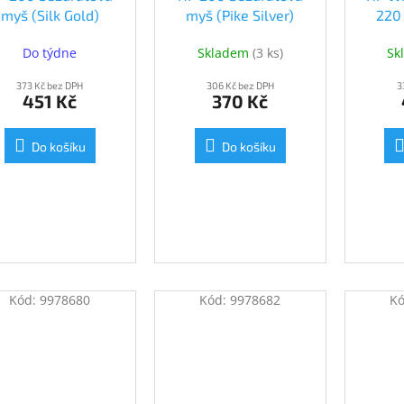
myš (Silk Gold)
myš (Pike Silver)
220
(2HU83AA#ABB)
(2HU84AA#ABB)
Do týdne
Skladem
(
3 ks
)
Sk
373 Kč bez DPH
306 Kč bez DPH
3
451 Kč
370 Kč
Do košíku
Do košíku
Kód:
9978680
Kód:
9978682
K