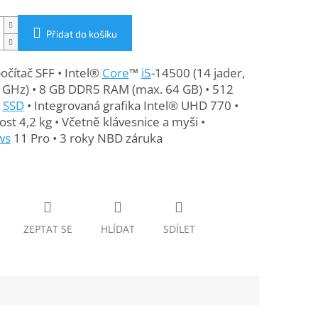
Přidat do košíku
počítač SFF • Intel®
Core
™
i5
-14500 (14 jader,
0 GHz) • 8 GB DDR5 RAM (max. 64 GB) • 512
SSD
• Integrovaná grafika Intel® UHD 770 •
t 4,2 kg • Včetně klávesnice a myši •
ws
11 Pro • 3 roky NBD záruka
ZEPTAT SE
HLÍDAT
SDÍLET