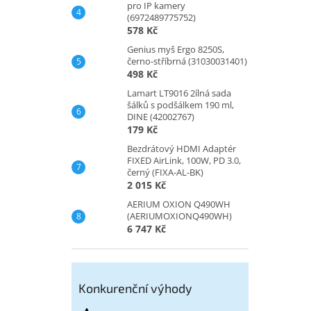
pro IP kamery
(6972489775752)
578 Kč
Genius myš Ergo 8250S,
černo-stříbrná (31030031401)
498 Kč
Lamart LT9016 2ílná sada
šálků s podšálkem 190 ml,
DINE (42002767)
179 Kč
Bezdrátový HDMI Adaptér
FIXED AirLink, 100W, PD 3.0,
černý (FIXA-AL-BK)
2 015 Kč
AERIUM OXION Q490WH
(AERIUMOXIONQ490WH)
6 747 Kč
Konkurenční výhody