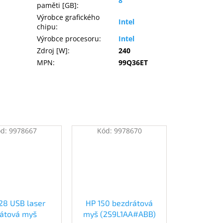
8
paměti [GB]
:
Výrobce grafického
Intel
chipu
:
Výrobce procesoru
:
Intel
Zdroj [W]
:
240
MPN
:
99Q36ET
ód:
9978667
Kód:
9978670
28 USB laser
HP 150 bezdrátová
rátová myš
myš (2S9L1AA#ABB)