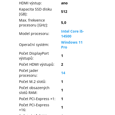
HDMI výstup
:
ano
Kapacita SSD disku
512
[GB]
:
Max. frekvence
5,0
procesoru [GHz]
:
Intel Core i5-
Model procesoru
:
14500
Windows 11
Operační systém
:
Pro
Počet DisplayPort
1
výstupů
:
Počet HDMI výstupů
:
2
Počet jader
14
procesoru
:
Počet M.2 slotů
:
1
Počet obsazených
1
slotů RAM
:
Počet PCI-Express ×1
:
1
Počet PCI-Express
1
×16
: