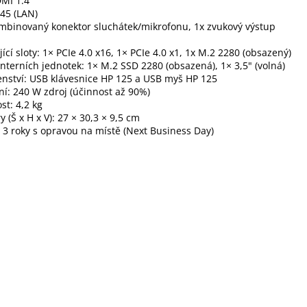
DMI 1.4
-45 (LAN)
mbinovaný konektor sluchátek/mikrofonu, 1x zvukový výstup
jící sloty: 1× PCIe 4.0 x16, 1× PCIe 4.0 x1, 1x M.2 2280 (obsazený)
interních jednotek: 1× M.2 SSD 2280 (obsazená), 1× 3,5" (volná)
enství: USB klávesnice HP 125 a USB myš HP 125
í: 240 W zdroj (účinnost až 90%)
t: 4,2 kg
 (Š x H x V): 27 × 30,3 × 9,5 cm
 3 roky s opravou na místě (Next Business Day)