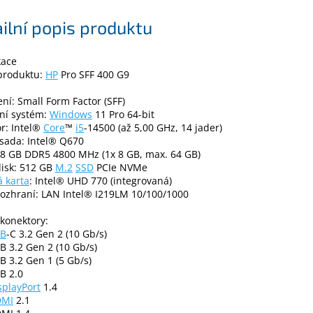
ilní popis produktu
kace
produktu:
HP
Pro SFF 400 G9
ní: Small Form Factor (SFF)
ní systém:
Windows
11 Pro 64-bit
r: Intel®
Core
™
i5
-14500 (až 5,00 GHz, 14 jader)
sada: Intel® Q670
 8 GB DDR5 4800 MHz (1x 8 GB, max. 64 GB)
disk: 512 GB
M.2
SSD
PCIe NVMe
á karta
: Intel® UHD 770 (integrovaná)
rozhraní: LAN Intel® I219LM 10/100/1000
 konektory:
B
-C 3.2 Gen 2 (10 Gb/s)
B 3.2 Gen 2 (10 Gb/s)
B 3.2 Gen 1 (5 Gb/s)
B 2.0
splayPort
1.4
DMI
2.1