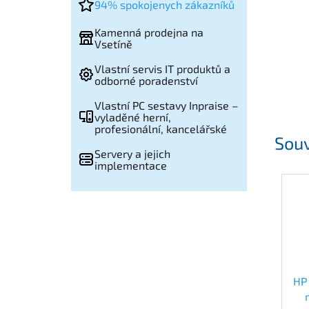
94% spokojenych zákazníků
Kamenná prodejna na
Vsetíně
Vlastní servis IT produktů a
odborné poradenství
Vlastní PC sestavy Inpraise –
vyladěné herní,
profesionální, kancelářské
Souv
Servery a jejich
implementace
HP