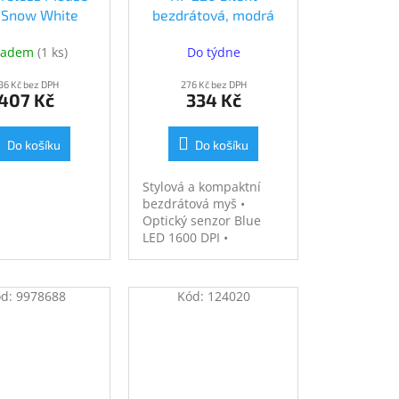
 Snow White
bezdrátová, modrá
(7KX12AA)
(7KX11AA#ABB)
ladem
(
1 ks
)
Do týdne
36 Kč bez DPH
276 Kč bez DPH
407 Kč
334 Kč
Do košíku
Do košíku
Stylová a kompaktní
bezdrátová myš •
Optický senzor Blue
LED 1600 DPI •
Bezdrátový USB
přijímač • Rozměry 9,5
× 5,7 × 3,9 cm •
ód:
9978688
Kód:
124020
Hmotnost 80 g •
Napájení 1x AA baterie
• Moderní a elegantní
design