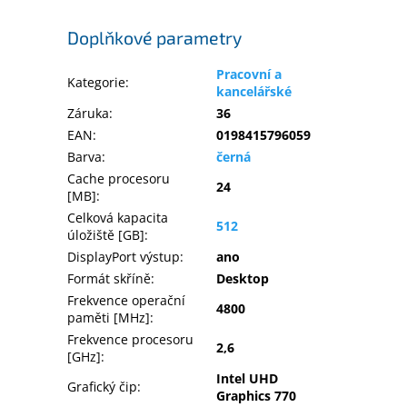
Doplňkové parametry
Pracovní a
Kategorie
:
kancelářské
Záruka
:
36
EAN
:
0198415796059
Barva
:
černá
Cache procesoru
24
[MB]
:
Celková kapacita
512
úložiště [GB]
:
DisplayPort výstup
:
ano
Formát skříně
:
Desktop
Frekvence operační
4800
paměti [MHz]
:
Frekvence procesoru
2,6
[GHz]
:
Intel UHD
Grafický čip
:
Graphics 770