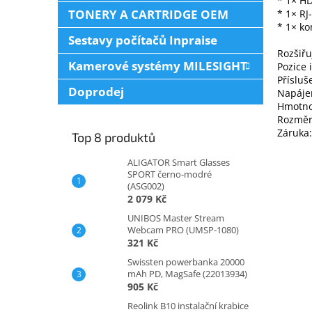
* 1× H
TONERY A CARTRIDGE OEM
* 1× RJ
* 1× ko
Sestavy počítačů Inpraise
Rozšiřu
Kamerové systémy MILESIGHT
Pozice 
Přísluš
Doprodej
Napájen
Hmotnos
Rozměry
Záruka:
Top 8 produktů
ALIGATOR Smart Glasses
SPORT černo-modré
(ASG002)
2 079 Kč
UNIBOS Master Stream
Webcam PRO (UMSP-1080)
321 Kč
Swissten powerbanka 20000
mAh PD, MagSafe (22013934)
905 Kč
Reolink B10 instalační krabice