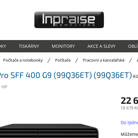
OKY
TISKÁRNY
MONITORY
AKCE A SLEVY
OBL
ů
Počítače a notebooky
Počítače
Pracovní a kancelářské
Pro SFF 400 G9 (99Q36ET) (99Q36ET)
Kó
:
HP
22 
18 679 K
Měrná
cena:
Do týdn
Můžeme 