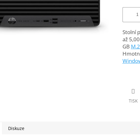
Stolní 
až 5,0
GB
M.2
Hmotnos
Windo
TISK
Diskuze