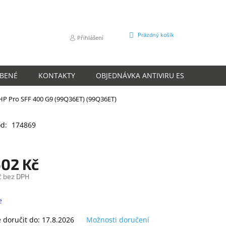
NÁKUPNÍ
Prázdný košík
Přihlášení
KOŠÍK
ÍBENÉ
KONTAKTY
OBJEDNÁVKA ANTIVIRU ESET
O N
HP Pro SFF 400 G9 (99Q36ET) (99Q36ET)
d:
174869
602 Kč
č bez DPH
e
doručit do:
17.8.2026
Možnosti doručení