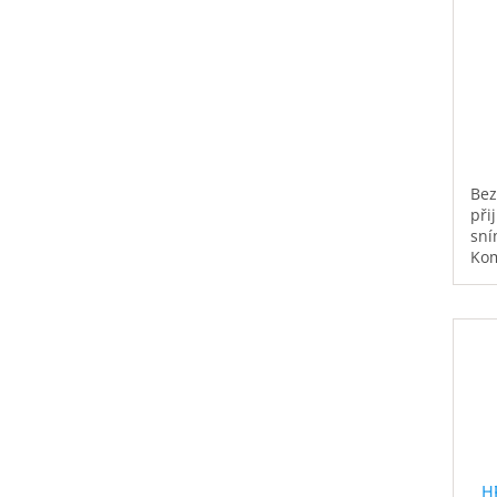
Bez
při
sní
Kom
Nap
H