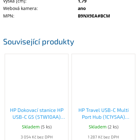
Výška [cm]
:
1,79
Webová kamera
:
ano
MPN
:
B9NX9EA#BCM
Související produkty
HP Dokovací stanice HP
HP Travel USB-C Multi
USB-C G5 (5TW10AA)
Port Hub (1C1Y5AA)
(5TW10AA)
(1C1Y5AA)
Skladem
(
5 ks
)
Skladem
(
2 ks
)
3 054 Kč bez DPH
1 287 Kč bez DPH