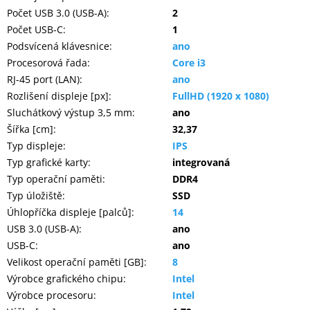
Počet USB 3.0 (USB-A)
:
2
Počet USB-C
:
1
Podsvícená klávesnice
:
ano
Procesorová řada
:
Core i3
RJ-45 port (LAN)
:
ano
Rozlišení displeje [px]
:
FullHD (1920 x 1080)
Sluchátkový výstup 3,5 mm
:
ano
Šířka [cm]
:
32,37
Typ displeje
:
IPS
Typ grafické karty
:
integrovaná
Typ operační paměti
:
DDR4
Typ úložiště
:
SSD
Úhlopříčka displeje [palců]
:
14
USB 3.0 (USB-A)
:
ano
USB-C
:
ano
Velikost operační paměti [GB]
:
8
Výrobce grafického chipu
:
Intel
Výrobce procesoru
:
Intel