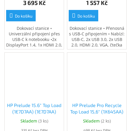
3 695 Kč
1 557 Kč
Do košíku
Do košíku
Dokovací stanice •
Dokovací stanice • Přenosná
Univerzální připojení přes
s USB-C připojením • Nabízí:
USB-C k notebooku •2x
USB-C, 2x USB 3.0, 2x USB
DisplayPort 1.4, 1x HDMI 2.0,
2.0, HDMI 2.0, VGA, čtečka
1x RJ-45, 4x USB 3.0, 2x USB-
SD/microSD karet, audio
C (jeden pro data/napájení),
výstup, Gigabit LAN •
audio konektor • 120 W
Napájení až 90W pro
napájecí adaptér
kompatibilní notebooky
(adaptér není součástí) •
Kompaktní a lehká (0,13 kg)
HP Prelude 15.6" Top Load
HP Prelude Pro Recycle
(1E7D7AA) (1E7D7AA)
Top Load 15,6" (1X645AA)
Skladem
(
3 ks
)
Skladem
(
2 ks
)
335 Kč bez DPH
498 Kč bez DPH