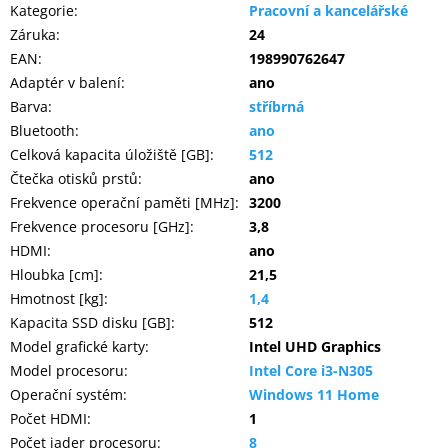
Kategorie
:
Pracovní a kancelářské
Záruka
:
24
EAN
:
198990762647
Adaptér v balení
:
ano
Barva
:
stříbrná
Bluetooth
:
ano
Celková kapacita úložiště [GB]
:
512
Čtečka otisků prstů
:
ano
Frekvence operační paměti [MHz]
:
3200
Frekvence procesoru [GHz]
:
3,8
HDMI
:
ano
Hloubka [cm]
:
21,5
Hmotnost [kg]
:
1,4
Kapacita SSD disku [GB]
:
512
Model grafické karty
:
Intel UHD Graphics
Model procesoru
:
Intel Core i3-N305
Operační systém
:
Windows 11 Home
Počet HDMI
:
1
Počet jader procesoru
:
8