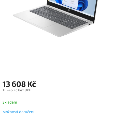
objednávka
antiviru
ESET
O
nás
Realizované
projekty
Obchodní
podmínky
Autorizované
servisy
13 608 Kč
Rozšíření
záruk
a
11 246 Kč bez DPH
pojištění
Měrná
cena:
Skladem
Splátky
ESSOX
Možnosti doručení