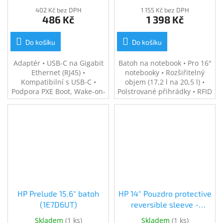
402 Kč bez DPH
1 155 Kč bez DPH
486 Kč
1 398 Kč
Do košíku
Do košíku
Adaptér • USB-C na Gigabit
Batoh na notebook • Pro 16"
Ethernet (RJ45) •
notebooky • Rozšiřitelný
Kompatibilní s USB-C •
objem (17,2 l na 20,5 l) •
Podpora PXE Boot, Wake-on-
Polstrované přihrádky • RFID
Lan • Kompaktní design
kapsa, uzamykatelné zipy,
reflexní prvky • Průchod pro
kabel a madlo kufru •
Vyrobeno ze 100%
recyklovaných plastů • Černý
HP Prelude 15.6" batoh
HP 14" Pouzdro protective
(1E7D6UT)
reversible sleeve -
mauve+grey (2F2L6AA)
Skladem
(
1 ks
)
Skladem
(
1 ks
)