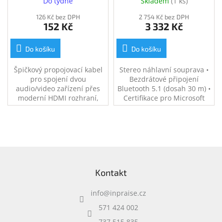
Do týdne
Skladem
(
1 ks
)
(kphdm2v2)
(77Z00AA)
126 Kč bez DPH
2 754 Kč bez DPH
152 Kč
3 332 Kč
Do košíku
Do košíku
Špičkový propojovací kabel
Stereo náhlavní souprava •
pro spojení dvou
Bezdrátové připojení
audio/video zařízení přes
Bluetooth 5.1 (dosah 30 m) •
moderní HDMI rozhraní,
Certifikace pro Microsoft
jako je např. Set Up Box, HD-
Teams • Mikrofon s
DVD/BluRay přehrávač a
potlačením okolního hluku •
LCD/Plazma televizor
Výdrž baterie až 50 dní
(pohotovostní režim) • Lehká
konstrukce (162 g) • Včetně
Z
nabíjecího stojanu a USB
á
Kontakt
p
a
info
@
inpraise.cz
t
í
571 424 002
737 515 835