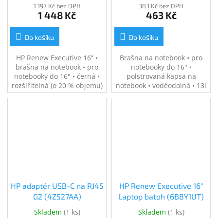
1 197 Kč bez DPH
383 Kč bez DPH
1 448 Kč
463 Kč
Do košíku
Do košíku
HP Renew Executive 16” •
Brašna na notebook • pro
brašna na notebook • pro
notebooky do 16" •
notebooky do 16" • černá •
polstrovaná kapsa na
rozšiřitelná (o 20 % objemu)
notebook • voděodolná • 13l
• z recyklovaných materiálů
objem • recyklované
(včetně 100 % recyklovaných
materiály • odnímatelný
plastů) • voděodolná • 0,86
ramenní popruh • průchod
kg
pro rukojeť kufru • šedá
HP adaptér USB-C na RJ45
HP Renew Executive 16"
G2 (4Z527AA)
Laptop batoh (6B8Y1UT)
Skladem
(
1 ks
)
Skladem
(
1 ks
)