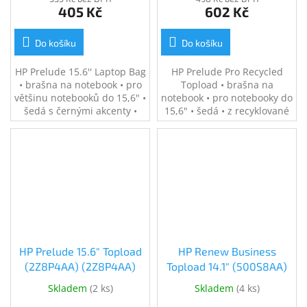
405 Kč
602 Kč
Do košíku
Do košíku
HP Prelude 15.6'' Laptop Bag
HP Prelude Pro Recycled
• brašna na notebook • pro
Topload • brašna na
většinu notebooků do 15,6" •
notebook • pro notebooky do
šedá s černými akcenty •
15,6" • šedá • z recyklované
polstrovaná přihrádka na
tkaniny • 0,38 kg
notebook • odolná vůči vodě
• 0,3 kg
HP Prelude 15.6" Topload
HP Renew Business
(2Z8P4AA) (2Z8P4AA)
Topload 14.1" (500S8AA)
Skladem
(
2 ks
)
Skladem
(
4 ks
)