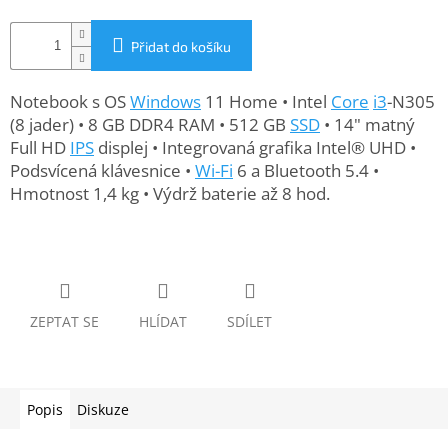
www.inpraise.cz
Přidat do košíku
Gaming
Notebook s OS
Windows
11 Home • Intel
Core
i3
-N305
Telefony
a
(8 jader) • 8 GB DDR4 RAM • 512 GB
SSD
• 14" matný
tablety
Full HD
IPS
displej • Integrovaná grafika Intel® UHD •
Podsvícená klávesnice •
Wi-Fi
6 a Bluetooth 5.4 •
Cyklo
Hmotnost 1,4 kg • Výdrž baterie až 8 hod.
a
sport
Dílna
a
zahrada
ZEPTAT SE
HLÍDAT
SDÍLET
Velké
spotřebiče
Popis
Diskuze
Počítače
a
notebooky