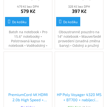
479 Kč bez DPH
328 Kč bez DPH
579 Kč
397 Kč
Do košíku
Do košíku
Batoh na notebook • Pro
Oboustranné pouzdro na
15.6" notebooky •
14" notebook • Mauve/šedé
Polstrovaná kapsa na
provedení (snadná změna
notebook • Voděodolný •
barvy) • Odolný a pružný
Více přihrádek • Lehký a
neopren • Přetahovací
kompaktní • Šedý
zavírání bez zipu (ochrana
proti poškrábání) • Tenký a
lehký design • Hmotnost 160
g
PremiumCord 4K HDMI
HP Poly Voyager 4320 MS
2.0b High Speed +
+ BT700 + nabíjecí
Ethernet kabel
stojánek (77Z00AA)