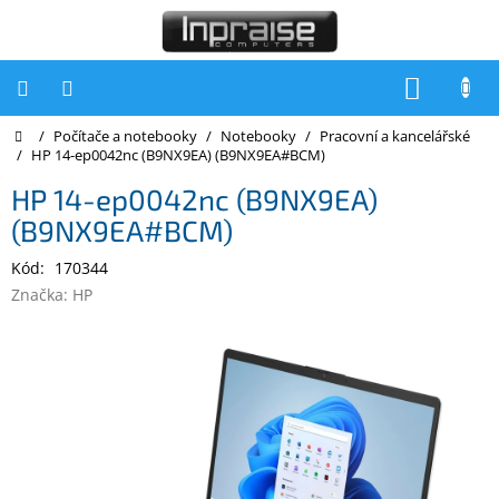
Přejít
na
obsah
NÁKUP
KOŠÍK
Domů
/
Počítače a notebooky
/
Notebooky
/
Pracovní a kancelářské
Počítače
/
HP 14-ep0042nc (B9NX9EA) (B9NX9EA#BCM)
Počítače
HP 14-ep0042nc (B9NX9EA)
Inpraise
(B9NX9EA#BCM)
Notebooky
Kód:
170344
Tiskárny
Značka:
HP
Monitory
Akce
a
slevy
Oblíbené
Kontakty