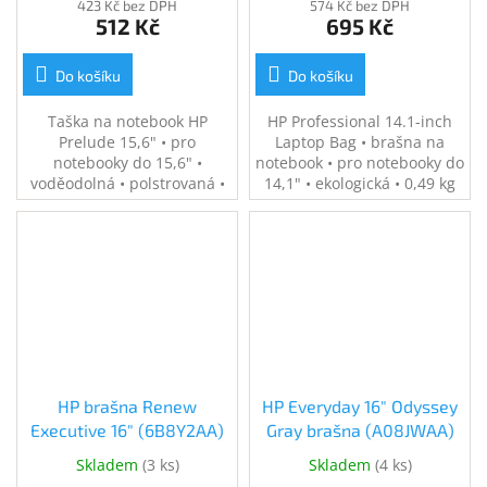
423 Kč bez DPH
574 Kč bez DPH
512 Kč
695 Kč
Do košíku
Do košíku
Taška na notebook HP
HP Professional 14.1-inch
Prelude 15,6" • pro
Laptop Bag • brašna na
notebooky do 15,6" •
notebook • pro notebooky do
voděodolná • polstrovaná •
14,1" • ekologická • 0,49 kg
100% polyester • možnost
připevnění na kufr • 0,3 kg
HP brašna Renew
HP Everyday 16" Odyssey
Executive 16" (6B8Y2AA)
Gray brašna (A08JWAA)
Skladem
(
3 ks
)
Skladem
(
4 ks
)