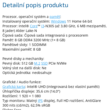
Detailní popis produktu
Elektronika
Procesor, operační systém a
paměť
:
Instalovaný operační systém:
Windows
11 Home 64-bit
Procesor: Intel®
Core
™
i3
-N305 (až 3,80 GHz, 6 MB mezipaměti,
Domácnost
8 jader) Alder Lake-N
Čipová sada: Čipová sada integrovaná s procesorem
%
Paměť: 8 GB DDR4 3200 MHz (1× 8 GB)
Black
Paměťové sloty: 1 SODIMM
Friday
Maximální paměť: 8 GB
Pevné disky a mechaniky:
VÝPRODEJ
Pevný disk: 512 GB
M.2
SSD
PCIe NVMe
Volný slot na další disk: Ne
Optická jednotka: neobsahuje
Akční
zboží
Grafické / Audio funkce:
TONERY
Grafická karta
: Intel® UHD (integrovaná bez vlastní paměti)
A
Úhlopříčka displeje: 35,6 cm (14,0")
CARTRIDGE
Rozlišení: 1 920 × 1 080
OEM
Typ monitoru: Matný
IPS
displej, Full HD rozlišení, AntiGlare
300 nits (cd/m2), 62,5% sRGB
Sestavy
počítačů
Flicker Free