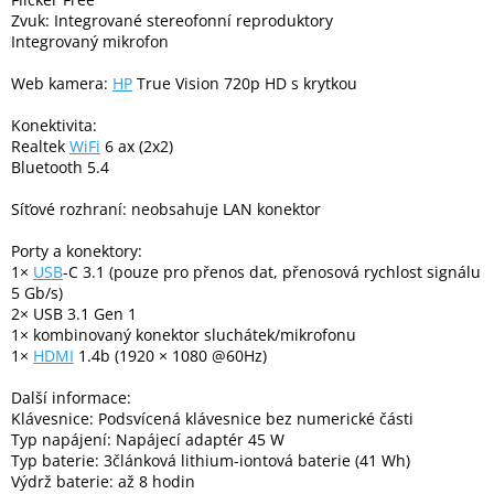
Inpraise
Zvuk: Integrované stereofonní reproduktory
Integrovaný mikrofon
Kamerové
systémy
Web kamera:
HP
True Vision 720p HD s krytkou
MILESIGHT
Konektivita:
Realtek
WiFi
6 ax (2x2)
Doprodej
Bluetooth 5.4
Přihlášení
Síťové rozhraní: neobsahuje LAN konektor
Porty a konektory:
1×
USB
-C 3.1 (pouze pro přenos dat, přenosová rychlost signálu
5 Gb/s)
2× USB 3.1 Gen 1
1× kombinovaný konektor sluchátek/mikrofonu
1×
HDMI
1.4b (1920 × 1080 @60Hz)
Další informace:
Klávesnice: Podsvícená klávesnice bez numerické části
Typ napájení: Napájecí adaptér 45 W
Typ baterie: 3článková lithium-iontová baterie (41 Wh)
Výdrž baterie: až 8 hodin