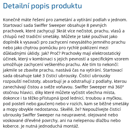
Detailní popis produktu
Elektronika
Konečně máte řešení pro zametání a vytírání podlah v jednom.
Startovací sada Swiffer Sweeper obsahuje 8 pevných
prachovek, které zachycují 3krát více nečistot, prachu, vlasů a
Domácnost
chlupů než tradiční smetáky. Můžete je také používat jako
doplněk k vysavači pro zachycení nevysátého jemného prachu
%
nebo jako chytrou pomůcku pro rychlé poklizení mezi
Black
důkladnými úklidy. Jak? Proč? Prachovky mají elektrostatický
Friday
účinek, který v kombinaci s jejich pevností a specifickým vzorem
umožňuje zachycení veškerého prachu. Ale tím to nekončí:
jakmile se zbavíte prachu, nastává čas na vytírání. Startovací
VÝPRODEJ
sada obsahuje také 3 čisticí ubrousky. Čisticí ubrousky
rozpouští nečistoty, absorbují je a odstraňují z podlahy, kterou
zanechávají čistou a svěže voňavou. Swiffer Sweeper má 360°
Akční
zboží
otočnou hlavici, díky které můžete vyčistit všechna místa,
dokonce i ta těžko přístupná (pod lednicí, troubou a myčkou,
TONERY
pod postelí nebo gaučem) nebo v rozích, kam se běžné smetáky
A
a mopy obvykle nedostanou. Skvělé, že? Nepoužívejte čisticí
CARTRIDGE
ubrousky Swiffer Sweeper na neupravené, olejované nebo
OEM
voskované dřevěné povrchy, ani na nelepenou dlažbu nebo
koberce. Je nutná jednoduchá montáž.
Sestavy
počítačů