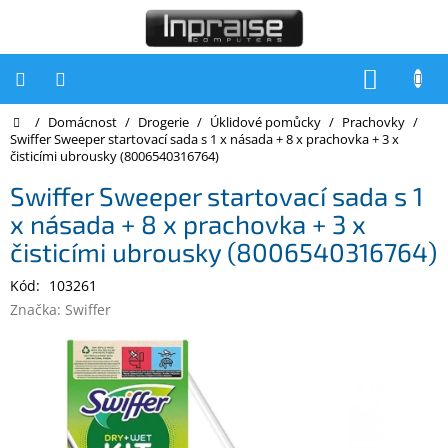
Přejít
na
obsah
NÁKUP
KOŠÍK
Domů
/
Domácnost
/
Drogerie
/
Úklidové pomůcky
/
Prachovky
/
Počítače
Swiffer Sweeper startovací sada s 1 x násada + 8 x prachovka + 3 x
čisticími ubrousky (8006540316764)
Počítače
Inpraise
Swiffer Sweeper startovací sada s 1
x násada + 8 x prachovka + 3 x
Notebooky
čisticími ubrousky (8006540316764)
Tiskárny
Kód:
103261
Monitory
Značka:
Swiffer
Akce
a
slevy
Oblíbené
Kontakty