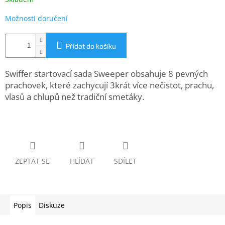
www.inpraise.cz
Možnosti doručení
Gaming
Přidat do košíku
Telefony
a
tablety
Swiffer startovací sada Sweeper obsahuje 8 pevných
prachovek, které zachycují 3krát více nečistot, prachu,
Cyklo
vlasů a chlupů než tradiční smetáky.
a
sport
Dílna
a
zahrada
ZEPTAT SE
HLÍDAT
SDÍLET
Velké
spotřebiče
Popis
Diskuze
Počítače
a
notebooky