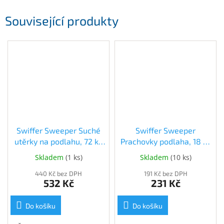
Související produkty
Swiffer Sweeper Suché
Swiffer Sweeper
utěrky na podlahu, 72 ks
Prachovky podlaha, 18 ks
(8006540802403)
(8006540307908)
Skladem
(
1 ks
)
Skladem
(
10 ks
)
440 Kč bez DPH
191 Kč bez DPH
532 Kč
231 Kč
Do košíku
Do košíku