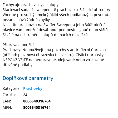
Inpraise
Zachycuje prach, vlasy a chlupy
Startovací sada: 1 sweeper + 8 prachovek + 3 čisticí ubrousky
Kamerové
Vhodné pro suchý i mokrý úklid všech podlahových povrchů,
systémy
nezanechává žádné zbytky
MILESIGHT
Nasaďte prachovku na Swiffer Sweeper a jeho 360° otočná
hlavice vám umožní dosáhnout pod postel, gauč nebo skříň
Skvělé na odstranění chlupů domácích mazlíčků
Doprodej
Příprava a použití
Přihlášení
Prachovky: Nepoužívejte na povrchy s antireflexní úpravou
(příklad: plazmová obrazovka televizoru). Čisticí ubrousky:
NEPOUŽÍVEJTE na neupravené, olejované nebo voskované
dřevěné podlahy.
Doplňkové parametry
Kategorie
:
Prachovky
Záruka
:
24
EAN
:
8006540316764
MPN
:
8006540316764