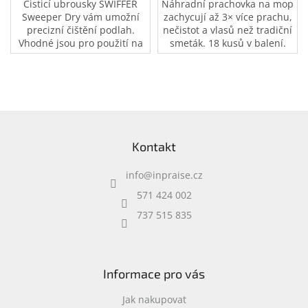
Čisticí ubrousky SWIFFER
Náhradní prachovka na mop
Sweeper Dry vám umožní
zachycují až 3× více prachu,
precizní čištění podlah.
nečistot a vlasů než tradiční
Vhodné jsou pro použití na
smeták. 18 kusů v balení.
všechny typy podlah, jako je
linoleum, vinyl, dlažba i
dřevěné podlahy.
Z
á
Kontakt
p
a
info
@
inpraise.cz
t
í
571 424 002
737 515 835
Informace pro vás
Jak nakupovat