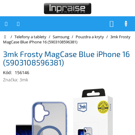
Přejít
na
obsah
NÁKUP
KOŠÍK
Domů
/
Telefony a tablety
/
Samsung
/
Pouzdra a kryty
/
3mk Frosty
Počítače
MagCase Blue iPhone 16 (5903108596381)
Počítače
3mk Frosty MagCase Blue iPhone 16
Inpraise
(5903108596381)
Notebooky
Kód:
156146
Tiskárny
Značka:
3mk
Monitory
Akce
a
slevy
Oblíbené
Kontakty