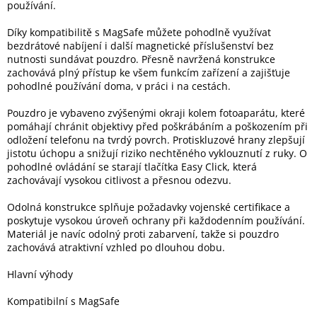
používání.
Díky kompatibilitě s MagSafe můžete pohodlně využívat
Elektronika
bezdrátové nabíjení i další magnetické příslušenství bez
nutnosti sundávat pouzdro. Přesně navržená konstrukce
zachovává plný přístup ke všem funkcím zařízení a zajišťuje
Domácnost
pohodlné používání doma, v práci i na cestách.
Pouzdro je vybaveno zvýšenými okraji kolem fotoaparátu, které
%
Black
pomáhají chránit objektivy před poškrábáním a poškozením při
Friday
odložení telefonu na tvrdý povrch. Protiskluzové hrany zlepšují
jistotu úchopu a snižují riziko nechtěného vyklouznutí z ruky. O
pohodlné ovládání se starají tlačítka Easy Click, která
VÝPRODEJ
zachovávají vysokou citlivost a přesnou odezvu.
Odolná konstrukce splňuje požadavky vojenské certifikace a
Akční
zboží
poskytuje vysokou úroveň ochrany při každodenním používání.
Materiál je navíc odolný proti zabarvení, takže si pouzdro
zachovává atraktivní vzhled po dlouhou dobu.
TONERY
A
CARTRIDGE
Hlavní výhody
OEM
Kompatibilní s MagSafe
Sestavy
počítačů