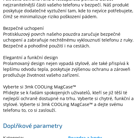
Inpraise
nejzranitelnější části vašeho telefonu v bezpečí. Náš produkt
poskytuje dodatečné vyztužení tam, kde to nejvíce potřebujete,
Kamerové
čímž se minimalizuje riziko poškození pádem.
systémy
MILESIGHT
Bezpečné uchopení
Protiskluzový povrch našeho pouzdra zaručuje bezpečné
uchopení a zabraňuje nechtěnému vyklouznutí telefonu z ruky.
Doprodej
Bezpečné a pohodlné použití i na cestách.
Přihlášení
Elegantní a funkční design
Prolamovaný design nejen vypadá stylově, ale také přispívá k
lepšímu odvodu tepla, poskytuje zvýšenou ochranu a zároveň
prodlužuje životnost vašeho zařízení.
Vyberte si 3mk COOLing MagCase™
Přidejte se k řadám spokojených uživatelů, kteří se již těší té
nejlepší ochraně dostupné na trhu. Vyberte si chytré, funkční a
stylové. Vyberte si 3mk COOLing MagCase™ a dejte svému
telefonu to, co si zaslouží.
Doplňkové parametry
Kategorie
:
Pouzdra a kryty