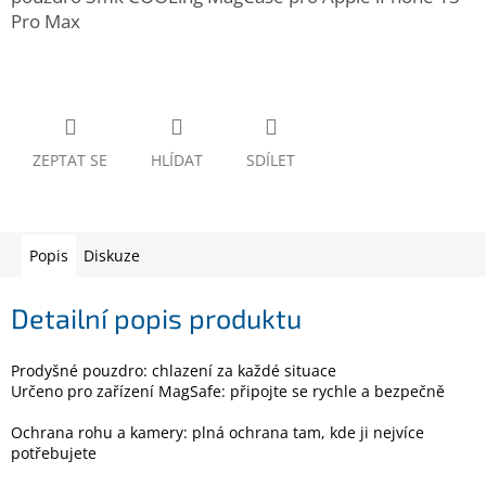
www.inpraise.cz
Pro Max
Gaming
Telefony
a
tablety
ZEPTAT SE
HLÍDAT
SDÍLET
Cyklo
a
sport
Popis
Diskuze
Dílna
a
Detailní popis produktu
zahrada
Prodyšné pouzdro: chlazení za každé situace
Velké
Určeno pro zařízení MagSafe: připojte se rychle a bezpečně
spotřebiče
Ochrana rohu a kamery: plná ochrana tam, kde ji nejvíce
potřebujete
Počítače
a
notebooky