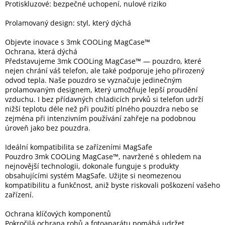
Protiskluzové: bezpečné uchopení, nulové riziko
Prolamovaný design: styl, který dýchá
Elektronika
Objevte inovace s 3mk COOLing MagCase™
Ochrana, která dýchá
Domácnost
Představujeme 3mk COOLing MagCase™ — pouzdro, které
nejen chrání váš telefon, ale také podporuje jeho přirozený
odvod tepla. Naše pouzdro se vyznačuje jedinečným
%
Black
prolamovaným designem, který umožňuje lepší proudění
Friday
vzduchu. I bez přídavných chladicích prvků si telefon udrží
nižší teplotu déle než při použití plného pouzdra nebo se
zejména při intenzivním používání zahřeje na podobnou
VÝPRODEJ
úroveň jako bez pouzdra.
Ideální kompatibilita se zařízeními MagSafe
Akční
zboží
Pouzdro 3mk COOLing MagCase™, navržené s ohledem na
nejnovější technologii, dokonale funguje s produkty
obsahujícími systém MagSafe. Užijte si neomezenou
TONERY
A
kompatibilitu a funkčnost, aniž byste riskovali poškození vašeho
CARTRIDGE
zařízení.
OEM
Ochrana klíčových komponentů
Sestavy
Pokročilá ochrana rohů a fotoaparátu pomáhá udržet
počítačů