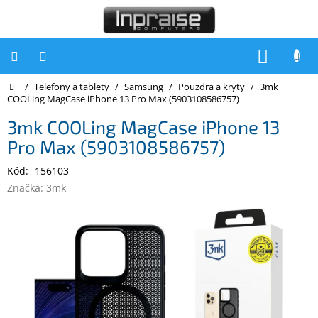
Přejít
na
obsah
NÁKUP
KOŠÍK
Domů
/
Telefony a tablety
/
Samsung
/
Pouzdra a kryty
/
3mk
Počítače
COOLing MagCase iPhone 13 Pro Max (5903108586757)
Počítače
3mk COOLing MagCase iPhone 13
Inpraise
Pro Max (5903108586757)
Notebooky
Kód:
156103
Tiskárny
Značka:
3mk
Monitory
Akce
a
slevy
Oblíbené
Kontakty