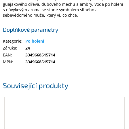
guajakového dřeva, dubového mechu a ambry. Voda po holení
s návykovým aroma se stane symbolem silného a
Elektronika
sebevědomého muže, který ví, co chce.
Doplňkové parametry
Domácnost
Kategorie
:
Po holení
%
Záruka
:
24
Black
Friday
EAN
:
3349668515714
MPN
:
3349668515714
VÝPRODEJ
Související produkty
Akční
zboží
TONERY
A
CARTRIDGE
OEM
Sestavy
počítačů