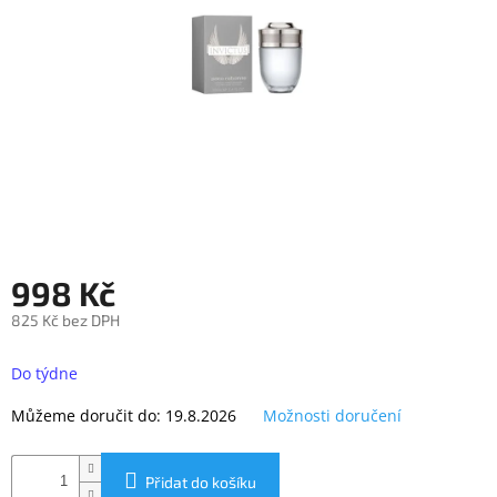
objednávka
antiviru
ESET
O
nás
Realizované
projekty
Obchodní
podmínky
998 Kč
Autorizované
servisy
825 Kč bez DPH
Měrná
Rozšíření
záruk
cena:
Do týdne
a
pojištění
Můžeme doručit do:
19.8.2026
Možnosti doručení
Splátky
ESSOX
Přidat do košíku