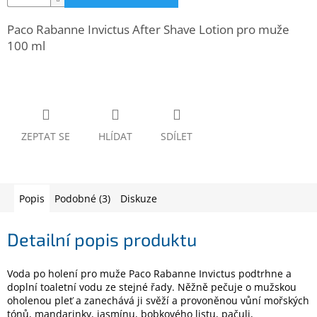
www.inpraise.cz
Paco Rabanne Invictus After Shave Lotion pro muže
Gaming
100 ml
Telefony
a
tablety
Cyklo
ZEPTAT SE
HLÍDAT
SDÍLET
a
sport
Dílna
Popis
Podobné (3)
Diskuze
a
zahrada
Detailní popis produktu
Velké
spotřebiče
Voda po holení pro muže Paco Rabanne Invictus podtrhne a
doplní toaletní vodu ze stejné řady. Něžně pečuje o mužskou
Počítače
oholenou pleť a zanechává ji svěží a provoněnou vůní mořských
a
tónů, mandarinky, jasmínu, bobkového listu, pačuli,
notebooky