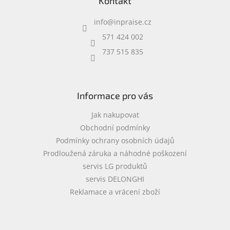
Kontakt
p
a
info
@
inpraise.cz
t
í
571 424 002
737 515 835
Informace pro vás
Jak nakupovat
Obchodní podmínky
Podmínky ochrany osobních údajů
Prodloužená záruka a náhodné poškození
servis LG produktů
servis DELONGHI
Reklamace a vrácení zboží