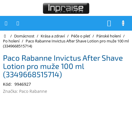
Přejít
na
obsah
NÁKUP
KOŠÍK
Domů
/
Domácnost
/
Krása a zdraví
/
Péče o pleť
/
Pánské holení
/
Počítače
Po holení
/
Paco Rabanne Invictus After Shave Lotion pro muže 100 ml
(3349668515714)
Počítače
Inpraise
Paco Rabanne Invictus After Shave
Lotion pro muže 100 ml
Notebooky
(3349668515714)
Tiskárny
Kód:
9946927
Monitory
Značka:
Paco Rabanne
Akce
a
slevy
Oblíbené
Kontakty