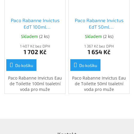
Inpraise
Kamerové
systémy
Paco Rabanne Invictus
Paco Rabanne Invictus
MILESIGHT
EdT 100ml
EdT 50ml
(3349668515660)
(3349668515653)
Skladem
(
2 ks
)
Skladem
(
2 ks
)
Doprodej
1 407 Kč bez DPH
1 367 Kč bez DPH
1 702 Kč
1 654 Kč
Přihlášení
Do košíku
Do košíku
Paco Rabanne Invictus Eau
Paco Rabanne Invictus Eau
de Toilette 100ml toaletní
de Toilette 50ml toaletní
voda pro muže
voda pro muže
Z
á