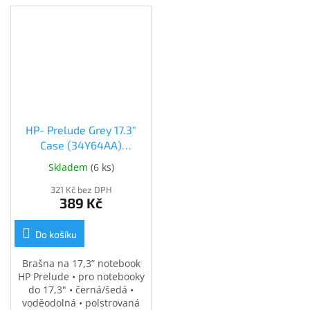
HP- Prelude Grey 17.3"
Case (34Y64AA)
(34Y64AA)
Skladem
(
6 ks
)
321 Kč bez DPH
389 Kč
Do košíku
Brašna na 17,3” notebook
HP Prelude • pro notebooky
do 17,3" • černá/šedá •
voděodolná • polstrovaná