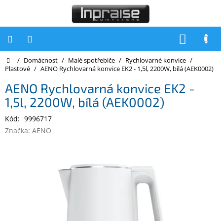
Přejít
na
obsah
NÁKUP
KOŠÍK
Domů
/
Domácnost
/
Malé spotřebiče
/
Rychlovarné konvice
/
Počítače
Plastové
/
AENO Rychlovarná konvice EK2 - 1,5l, 2200W, bílá (AEK0002)
Počítače
AENO Rychlovarná konvice EK2 -
Inpraise
1,5l, 2200W, bílá (AEK0002)
Notebooky
Kód:
9996717
Tiskárny
Značka:
AENO
Monitory
Akce
a
slevy
Oblíbené
Kontakty