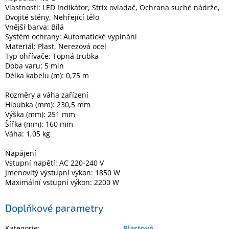
Vlastnosti: LED Indikátor, Strix ovladač, Ochrana suché nádrže,
Dvojité stěny, Nehřející tělo
Elektronika
Vnější barva: Bílá
Systém ochrany: Automatické vypínání
Materiál: Plast, Nerezová ocel
Domácnost
Typ ohřívače: Topná trubka
Doba varu: 5 min
Délka kabelu (m): 0,75 m
%
Black
Rozměry a váha zařízení
Friday
Hloubka (mm): 230,5 mm
Výška (mm): 251 mm
VÝPRODEJ
Šířka (mm): 160 mm
Váha: 1,05 kg
Akční
Napájení
zboží
Vstupní napětí: AC 220-240 V
Jmenovitý výstupní výkon: 1850 W
TONERY
Maximální vstupní výkon: 2200 W
A
CARTRIDGE
OEM
Doplňkové parametry
Sestavy
počítačů
Kategorie
:
Plastové