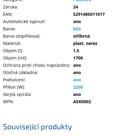
Inpraise
Záruka
:
24
EAN
:
5291485011017
Kamerové
systémy
Automatické vypnutí
:
ano
MILESIGHT
Barva
:
bílá
Barva (doplňková)
:
stříbrná
Doprodej
Materiál
:
plast, nerez
Objem [l]
:
1,5
Přihlášení
Objem [ml]
:
1700
Ochrana proti chodu naprázdno
:
ano
Otočná základna
:
ano
Podsvícení
:
ano
Příkon [W]
:
2200
Skrytá spirála
:
ano
MPN
:
AEK0002
Související produkty