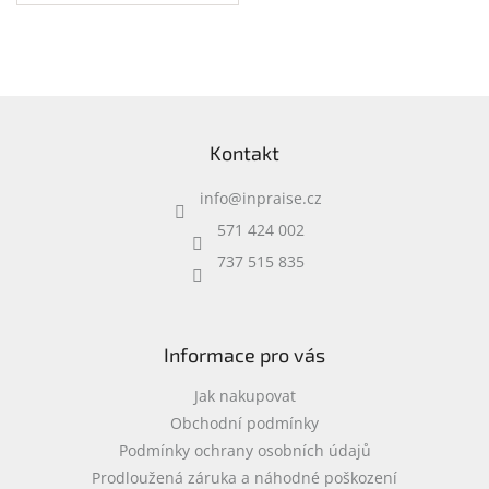
přihrádka na notebook •
speciální kapsy na
příslušenství • 0,37 kg
Z
á
Kontakt
p
a
info
@
inpraise.cz
t
í
571 424 002
737 515 835
Informace pro vás
Jak nakupovat
Obchodní podmínky
Podmínky ochrany osobních údajů
Prodloužená záruka a náhodné poškození