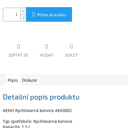
www.inpraise.cz
Gaming
Přidat do košíku
Telefony
a
tablety
Cyklo
ZEPTAT SE
HLÍDAT
SDÍLET
a
sport
Dílna
Popis
Diskuze
a
zahrada
Detailní popis produktu
Velké
spotřebiče
AENO Rychlovarná konvice AEK0002
Počítače
Typ spotřebiče: Rychlovarná konvice
a
Kapacita: 1,5 L
notebooky