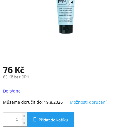
objednávka
antiviru
ESET
O
nás
Realizované
projekty
Obchodní
76 Kč
podmínky
63 Kč bez DPH
Autorizované
servisy
Měrná
cena:
Do týdne
Rozšíření
záruk
Můžeme doručit do:
19.8.2026
Možnosti doručení
a
pojištění
Splátky
Přidat do košíku
ESSOX