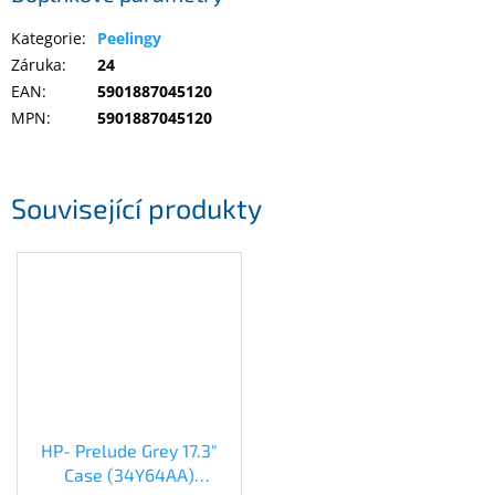
Kategorie
:
Peelingy
Elektronika
Záruka
:
24
EAN
:
5901887045120
Domácnost
MPN
:
5901887045120
%
Black
Související produkty
Friday
VÝPRODEJ
Akční
zboží
TONERY
A
CARTRIDGE
OEM
HP- Prelude Grey 17.3"
Case (34Y64AA)
Sestavy
počítačů