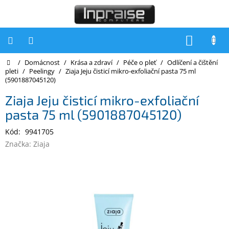
Přejít
na
obsah
NÁKUP
KOŠÍK
Domů
/
Domácnost
/
Krása a zdraví
/
Péče o pleť
/
Odlíčení a čištění
Počítače
pleti
/
Peelingy
/
Ziaja Jeju čisticí mikro-exfoliační pasta 75 ml
(5901887045120)
Počítače
Inpraise
Ziaja Jeju čisticí mikro-exfoliační
pasta 75 ml (5901887045120)
Notebooky
Kód:
9941705
Tiskárny
Značka:
Ziaja
Monitory
Akce
a
slevy
Oblíbené
Kontakty