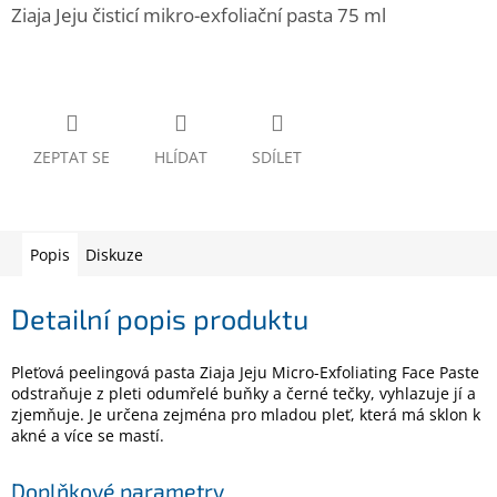
www.inpraise.cz
Ziaja Jeju čisticí mikro-exfoliační pasta 75 ml
Gaming
Telefony
a
tablety
ZEPTAT SE
HLÍDAT
SDÍLET
Cyklo
a
sport
Popis
Diskuze
Dílna
Detailní popis produktu
a
zahrada
Pleťová peelingová pasta Ziaja Jeju Micro-Exfoliating Face Paste
Velké
odstraňuje z pleti odumřelé buňky a černé tečky, vyhlazuje jí a
spotřebiče
zjemňuje. Je určena zejména pro mladou pleť, která má sklon k
akné a více se mastí.
Počítače
a
Doplňkové parametry
notebooky