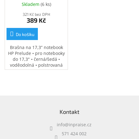
(34Y64AA)
Inpraise
Skladem
(
6 ks
)
321 Kč bez DPH
Kamerové
389 Kč
systémy
MILESIGHT
Do košíku
Doprodej
Brašna na 17,3” notebook
HP Prelude • pro notebooky
Přihlášení
do 17,3" • černá/šedá •
voděodolná • polstrovaná
přihrádka na notebook •
speciální kapsy na
příslušenství • 0,37 kg
Z
á
Kontakt
p
a
info
@
inpraise.cz
t
í
571 424 002