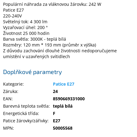
Populární náhrada za vláknovou žárovku: 242 W
Patice E27
220-240V
Elektronika
Světelný tok: 4 300 lm
Vyzařovací úhel: 200 °
Domácnost
Životnost 25 000 hodin
Barva světla: 3000K - teplá bílá
Rozměry: 120 mm * 193 mm (průměr x výška)
%
Z důvodu zachování dlouhé životnosti nedoporučujeme
Black
umístění v uzavřených svítidlech
Friday
Doplňkové parametry
VÝPRODEJ
Kategorie
:
Patice E27
Akční
Záruka
:
24
zboží
EAN
:
8590669331000
Barevná teplota světla
:
teplá bílá
TONERY
A
Energetická třída
:
F
CARTRIDGE
OEM
Patice žárovky/zářivky
:
E27
MPN
:
50005568
Sestavy
počítačů