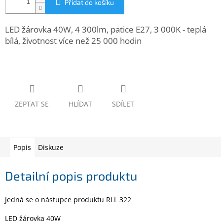
Přidat do košíku
www.inpraise.cz
Gaming
LED žárovka 40W, 4 300lm, patice E27, 3 000K - teplá
bílá, životnost více než 25 000 hodin
Telefony
a
tablety
Cyklo
a
ZEPTAT SE
HLÍDAT
SDÍLET
sport
Dílna
a
zahrada
Popis
Diskuze
Velké
Detailní popis produktu
spotřebiče
Jedná se o nástupce produktu RLL 322
Počítače
a
LED žárovka 40W
notebooky