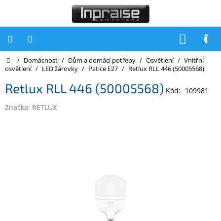
Přejít
na
obsah
NÁKUP
KOŠÍK
Domů
/
Domácnost
/
Dům a domácí potřeby
/
Osvětlení
/
Vnitřní
Počítače
osvětlení
/
LED žárovky
/
Patice E27
/
Retlux RLL 446 (50005568)
Počítače
Retlux RLL 446 (50005568)
Inpraise
Kód:
109981
Značka:
RETLUX
Notebooky
Tiskárny
Monitory
Akce
a
slevy
Oblíbené
Kontakty