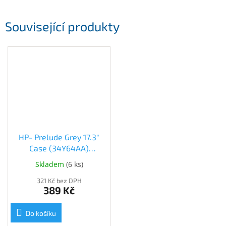
Inpraise
Související produkty
Kamerové
systémy
MILESIGHT
Doprodej
Přihlášení
HP- Prelude Grey 17.3"
Case (34Y64AA)
(34Y64AA)
Skladem
(
6 ks
)
321 Kč bez DPH
389 Kč
Do košíku