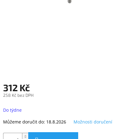
objednávka
antiviru
ESET
O
nás
Realizované
projekty
Obchodní
podmínky
Autorizované
312 Kč
servisy
258 Kč bez DPH
Rozšíření
Měrná
záruk
a
cena:
Do týdne
pojištění
Můžeme doručit do:
18.8.2026
Možnosti doručení
Splátky
ESSOX