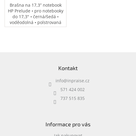
Brašna na 17,3” notebook
HP Prelude • pro notebooky
do 17,3" • černá/šedá •
voděodolná • polstrovaná
přihrádka na notebook •
speciální kapsy na
příslušenství • 0,37 kg
Z
á
Kontakt
p
a
info
@
inpraise.cz
t
í
571 424 002
737 515 835
Informace pro vás
Jak nakupovat