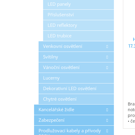
LED panely
Příslušenství
LED reflektory
LED trubice
17
Venkovní osvětlení
Svítilny
Vánoční osvětlení
Lucerny
Dekorativní LED osvětlení
Chytré osvětlení
Bra
Kancelářské židle
not
pro
Zabezpečení
• č
vod
Prodlužovací kabely a přívody
pol