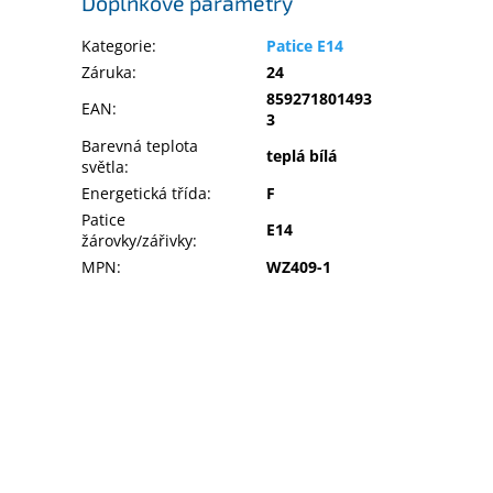
Doplňkové parametry
Kategorie
:
Patice E14
Záruka
:
24
859271801493
EAN
:
3
Barevná teplota
teplá bílá
světla
:
Energetická třída
:
F
Patice
E14
žárovky/zářivky
:
MPN
:
WZ409-1