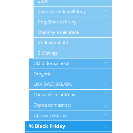
230V
na 
kap
Zvonky a videotelefony
0,3
Přepěťové ochrany
Doplňky a dekorace
Vodovodní filtr
Šicí stroje
Úklid domácnosti
Drogerie
LIKVIDACE SKLADU
Chovatelské potřeby
Chytrá domácnost
Úprava vzduchu
% Black Friday