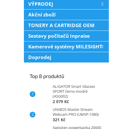
VÝPRODEJ
Akční zboží
TONERY A CARTRIDGE OEM
Sestavy počítačů Inpraise
Kamerové systémy MILESIGHT
Doprodej
Top 8 produktů
ALIGATOR Smart Glasses
SPORT černo-modré
(ASG002)
2 079 Kč
UNIBOS Master Stream
Webcam PRO (UMSP-1080)
321 Kč
Swissten powerbanka 20000