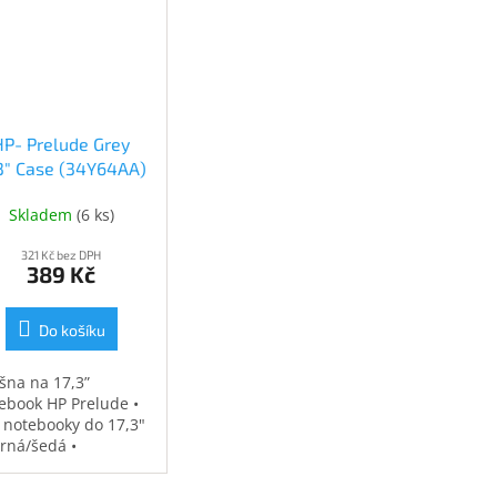
HP- Prelude Grey
.3" Case (34Y64AA)
(34Y64AA)
Skladem
(
6 ks
)
321 Kč bez DPH
389 Kč
Do košíku
šna na 17,3”
ebook HP Prelude •
 notebooky do 17,3"
erná/šedá •
ěodolná •
strovaná přihrádka