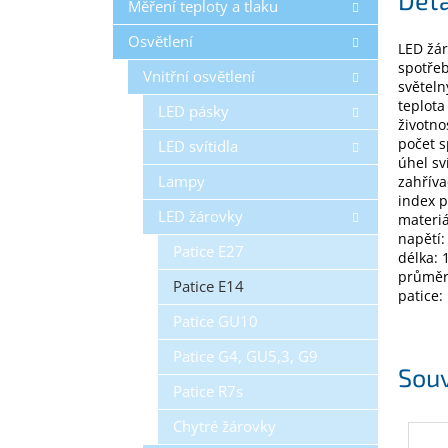
Měření teploty a tlaku
Osvětlení
LED žár
spotře
Vnitřní osvětlení
světeln
teplota
LED pásky
životno
počet s
LED svítidla
úhel sv
Lampy
zahříva
index p
LED žárovky
materiá
napětí:
Patice E27
délka:
průmě
Patice E14
patice:
Patice GU10
Patice G4, GU5,3, G9
Souv
Patice R7s
Chytré žárovky