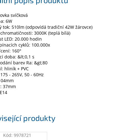
ovka svíčková
ba: 6W
ý tok: 510lm (odpovídá tradiční 42W žárovce)
 chromatičnosti: 3000K (teplá bílá)
st LED: 20.000 hodin
pínacích cyklů: 100.000x
ícení: 160°
cí doba: &lt;0,1 s
odání barev Ra: &gt;80
l: hliník + PVC
 175 - 265V, 50 - 60Hz
 104mm
r: 37mm
 E14
isející produkty
Kód:
9978721