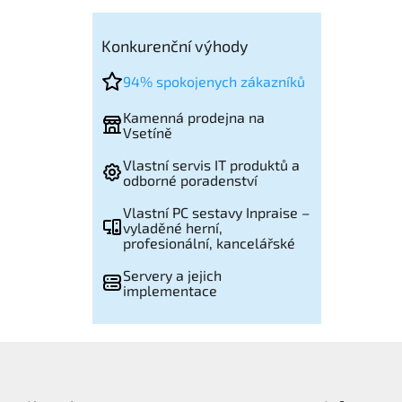
Konkurenční výhody
94% spokojenych zákazníků
Kamenná prodejna na
Vsetíně
Vlastní servis IT produktů a
odborné poradenství
Vlastní PC sestavy Inpraise –
vyladěné herní,
profesionální, kancelářské
Servery a jejich
implementace
Z
á
p