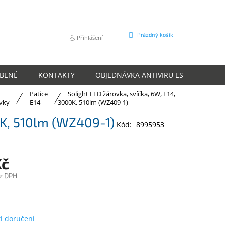
NÁKUPNÍ
Prázdný košík
Přihlášení
KOŠÍK
ÍBENÉ
KONTAKTY
OBJEDNÁVKA ANTIVIRU ESET
O N
Patice
Solight LED žárovka, svíčka, 6W, E14,
vky
E14
3000K, 510lm (WZ409-1)
0K, 510lm (WZ409-1)
Kód:
8995953
Kč
z DPH
m
i doručení