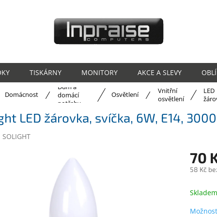
OKY
TISKÁRNY
MONITORY
AKCE A SLEVY
OBL
Dům a
Vnitřní
LED
ů
Domácnost
Osvětlení
domácí
osvětlení
žáro
potřeby
ght LED žárovka, svíčka, 6W, E14, 300
:
SOLIGHT
70 
58 Kč be
Měrná
cena:
Sklade
Možnost