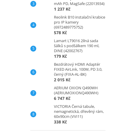
mAh PD, MagSafe (22013934)
1 237 Kč
Reolink B10 instalační krabice
pro IP kamery
(6972489775752)
578 Kč
Lamart LT9016 2ílná sada
šálků s podšálkem 190 ml,
DINE (42002767)
179 Kč
Bezdrátový HDMI Adaptér
FIXED AirLink, 100W, PD 3.0,
černý (FIXA-AL-BK)
2 015 Kč
AERIUM OXION Q490WH
(AERIUMOXIONQ490WH)
6 747 Kč
VICTORIA Černá tabule,
nemagnetická, dřevěný rám,
60x90cm (VVI11)
338 Kč