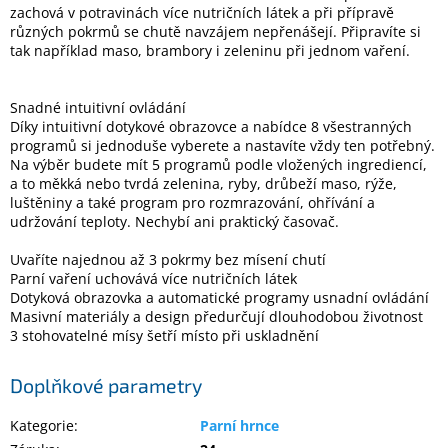
zachová v potravinách více nutričních látek a při přípravě
různých pokrmů se chutě navzájem nepřenášejí. Připravíte si
tak například maso, brambory i zeleninu při jednom vaření.
Elektronika
Domácnost
Snadné intuitivní ovládání
Díky intuitivní dotykové obrazovce a nabídce 8 všestranných
programů si jednoduše vyberete a nastavíte vždy ten potřebný.
%
Na výběr budete mít 5 programů podle vložených ingrediencí,
Black
a to měkká nebo tvrdá zelenina, ryby, drůbeží maso, rýže,
Friday
luštěniny a také program pro rozmrazování, ohřívání a
udržování teploty. Nechybí ani praktický časovač.
VÝPRODEJ
Uvaříte najednou až 3 pokrmy bez mísení chutí
Parní vaření uchovává více nutričních látek
Akční
Dotyková obrazovka a automatické programy usnadní ovládání
zboží
Masivní materiály a design předurčují dlouhodobou životnost
3 stohovatelné mísy šetří místo při uskladnění
TONERY
A
CARTRIDGE
Doplňkové parametry
OEM
Kategorie
:
Parní hrnce
Sestavy
počítačů