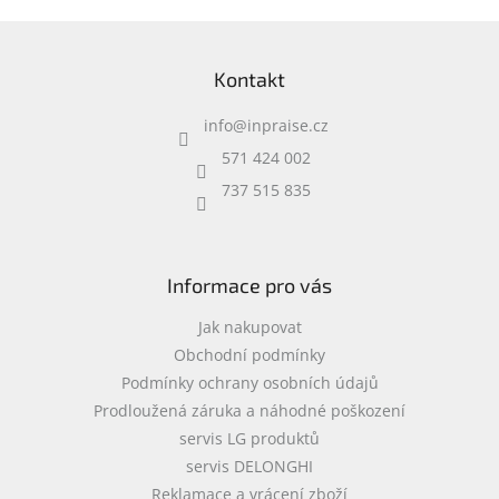
designem.
Z
á
Kontakt
p
a
info
@
inpraise.cz
t
í
571 424 002
737 515 835
Informace pro vás
Jak nakupovat
Obchodní podmínky
Podmínky ochrany osobních údajů
Prodloužená záruka a náhodné poškození
servis LG produktů
servis DELONGHI
Reklamace a vrácení zboží