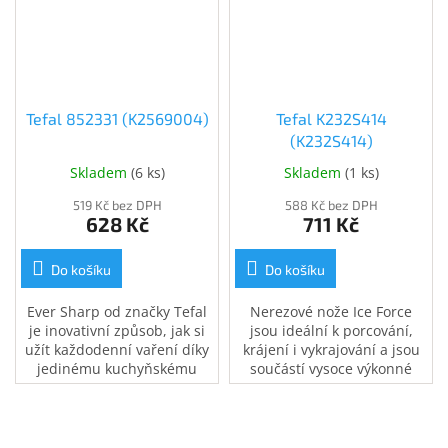
Tefal 852331 (K2569004)
Tefal K232S414
(K232S414)
Skladem
(
6 ks
)
Skladem
(
1 ks
)
519 Kč bez DPH
588 Kč bez DPH
628 Kč
711 Kč
Do košíku
Do košíku
Ever Sharp od značky Tefal
Nerezové nože Ice Force
je inovativní způsob, jak si
jsou ideální k porcování,
užít každodenní vaření díky
krájení i vykrajování a jsou
jedinému kuchyňskému
součástí vysoce výkonné
noži, který zůstane vždy
řady kuchyňských nožů s
ostrý, aniž byste na to
dlouhou životností, která
museli myslet.
kombinuje moderní
technologii s prvotřídním