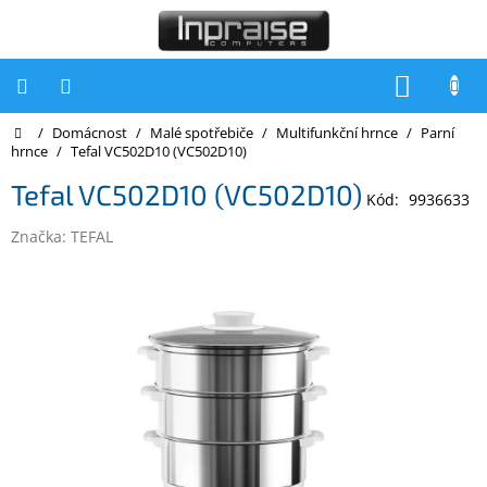
Přejít
na
obsah
NÁKUP
KOŠÍK
Domů
/
Domácnost
/
Malé spotřebiče
/
Multifunkční hrnce
/
Parní
Počítače
hrnce
/
Tefal VC502D10 (VC502D10)
Počítače
Tefal VC502D10 (VC502D10)
Inpraise
Kód:
9936633
Značka:
TEFAL
Notebooky
Tiskárny
Monitory
Akce
a
slevy
Oblíbené
Kontakty