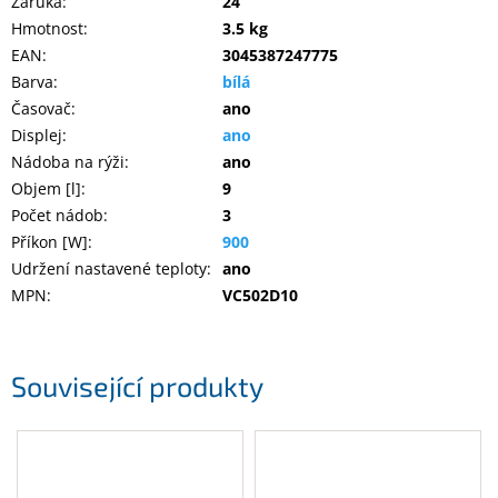
Záruka
:
24
Inpraise
Hmotnost
:
3.5 kg
EAN
:
3045387247775
Kamerové
systémy
Barva
:
bílá
MILESIGHT
Časovač
:
ano
Displej
:
ano
Doprodej
Nádoba na rýži
:
ano
Objem [l]
:
9
Přihlášení
Počet nádob
:
3
Příkon [W]
:
900
Udržení nastavené teploty
:
ano
MPN
:
VC502D10
Související produkty