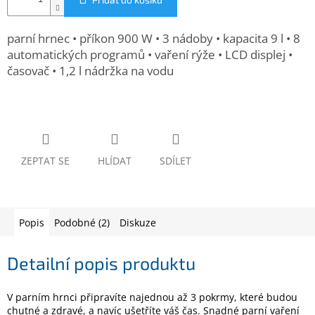
www.inpraise.cz
Gaming
parní hrnec • příkon 900 W • 3 nádoby • kapacita 9 l • 8
automatických programů • vaření rýže • LCD displej •
časovač • 1,2 l nádržka na vodu
Telefony
a
tablety
Cyklo
a
sport
ZEPTAT SE
HLÍDAT
SDÍLET
Dílna
a
zahrada
Popis
Podobné (2)
Diskuze
Velké
spotřebiče
Detailní popis produktu
Počítače
V parním hrnci připravíte najednou až 3 pokrmy, které budou
a
chutné a zdravé, a navíc ušetříte váš čas. Snadné parní vaření
notebooky