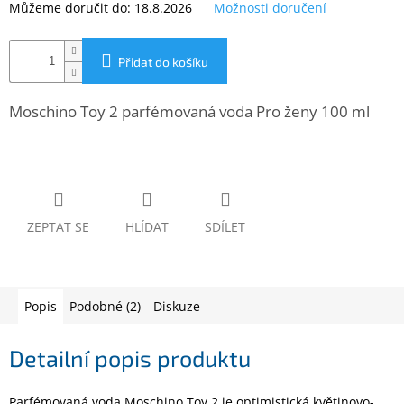
Můžeme doručit do:
18.8.2026
Možnosti doručení
www.inpraise.cz
Gaming
Přidat do košíku
Telefony
a
Moschino Toy 2 parfémovaná voda Pro ženy 100 ml
tablety
Cyklo
a
sport
ZEPTAT SE
HLÍDAT
SDÍLET
Dílna
a
zahrada
Popis
Podobné (2)
Diskuze
Velké
spotřebiče
Detailní popis produktu
Počítače
a
Parfémovaná voda Moschino Toy 2 je optimistická květinovo-
notebooky