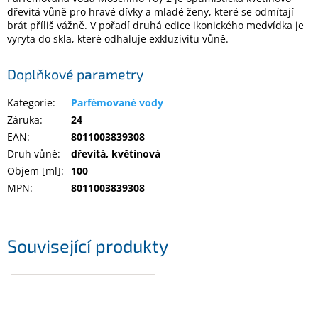
dřevitá vůně pro hravé dívky a mladé ženy, které se odmítají
brát příliš vážně. V pořadí druhá edice ikonického medvídka je
Elektronika
vyryta do skla, které odhaluje exkluzivitu vůně.
Doplňkové parametry
Domácnost
Kategorie
:
Parfémované vody
%
Záruka
:
24
Black
Friday
EAN
:
8011003839308
Druh vůně
:
dřevitá, květinová
Objem [ml]
:
100
VÝPRODEJ
MPN
:
8011003839308
Akční
zboží
Související produkty
TONERY
A
CARTRIDGE
OEM
Sestavy
počítačů