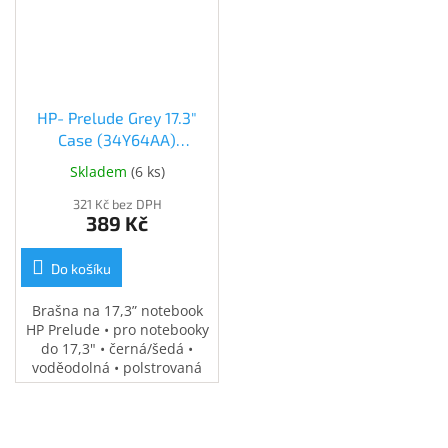
Inpraise
Kamerové
systémy
MILESIGHT
HP- Prelude Grey 17.3"
Doprodej
Case (34Y64AA)
(34Y64AA)
Skladem
(
6 ks
)
Přihlášení
321 Kč bez DPH
389 Kč
Do košíku
Brašna na 17,3” notebook
HP Prelude • pro notebooky
do 17,3" • černá/šedá •
voděodolná • polstrovaná
přihrádka na notebook •
speciální kapsy na
příslušenství • 0,37 kg