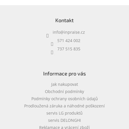
Z
á
Kontakt
p
a
info
@
inpraise.cz
t
í
571 424 002
737 515 835
Informace pro vás
Jak nakupovat
Obchodní podmínky
Podmínky ochrany osobních údajů
Prodloužená záruka a náhodné poškození
servis LG produktů
servis DELONGHI
Reklamace a vrácení zboží