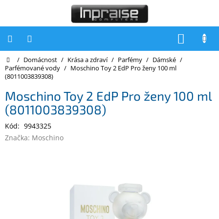
Přejít
na
obsah
NÁKUP
KOŠÍK
Domů
/
Domácnost
/
Krása a zdraví
/
Parfémy
/
Dámské
/
Počítače
Parfémované vody
/
Moschino Toy 2 EdP Pro ženy 100 ml
(8011003839308)
Počítače
Inpraise
Moschino Toy 2 EdP Pro ženy 100 ml
(8011003839308)
Notebooky
Kód:
9943325
Tiskárny
Značka:
Moschino
Monitory
Akce
a
slevy
Oblíbené
Kontakty